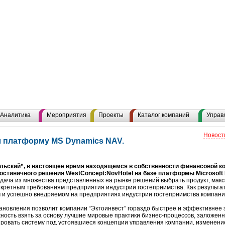
Аналитика
Мероприятия
Проекты
Каталог компаний
Управ
Новост
 платформу MS Dynamics NAV.
льский”, в настоящее время находящемся в собственности финансовой ко
остиничного решения WestConcept:NovHotel на базе платформы Microsoft
дача из множества представленных на рынке решений выбрать продукт, мак
нкретным требованиям предприятия индустрии гостеприимства. Как результа
 и успешно внедряемом на предприятиях индустрии гостеприимства компание
ановления позволит компании “Эктоинвест” гораздо быстрее и эффективнее
жность взять за основу лучшие мировые практики бизнес-процессов, заложе
ировать систему под устоявшиеся концепции управления компании, изменен