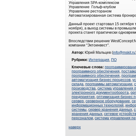
Управления SPA-комплексом
Управление Гольф-клубом
Управление рестораном
Автоматизированная система бронир
Данный проект стартовал 15 октября 
ноября), а выход системы в промышл
проекта станет практически одноврем
Впоследствии решение WestConcept:No
компании “Эктоинвест”.
Автор:
Юрий Мальцев (
info@mskit.ru
Рубрики:
Интеграция
,
ПО
Ключевые слова:
программирован
программного обеспечения
,
поставк
программного обеспечения
,
програм
автоматизация бизнес процессов
,
у
склада
,
программы автоматизации
,
производства
,
система управления 
электронного документооборота
,
ор
предприятия
,
оптимизация бизнес п
сервер
,
серверное оборудование
,
се
информационных технологий
,
инфо
системы
,
сервер хранения данных
,
с
хранения данных
,
сетевое устройст
персоналом
,
система управления п
наверх