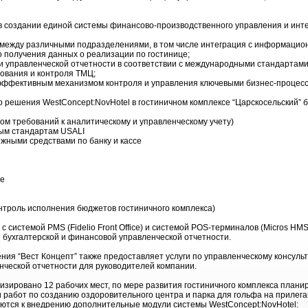
в создании единой системы финансово-производственного управления и ин
между различными подразделениями, в том числе интеграция с информацио
о получения данных о реализации по гостинице;
и управленческой отчетности в соответствии с международными стандартам
ования и контроля ТМЦ;
эффективным механизмом контроля и управления ключевыми бизнес-процесс
о решения WestConcept:NovHotel в гостиничном комплексе “Царскосельский”
том требований к аналитическому и управленческому учету)
ым стандартам USALI
ежными средствами по банку и кассе
ие
троль исполнения бюджетов гостиничного комплекса)
с системой PMS (Fidelio Front Office) и системой POS-терминалов (Micros HMS
бухгалтерской и финансовой управленческой отчетности.
ия “Вест Концепт” также предоставляет услуги по управленческому консульт
нческой отчетности для руководителей компании.
изировано 12 рабочих мест, по мере развития гостиничного комплекса плани
 работ по созданию оздоровительного центра и парка для гольфа на прилег
уются к внедрению дополнительные модули системы WestСoncept:NovHotel: