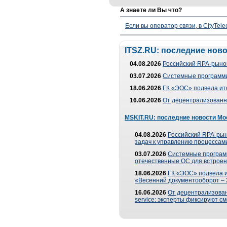
А знаете ли Вы что?
Если вы оператор связи, в CityTe
ITSZ.RU: последние нов
04.08.2026
Российский RPA-рынок
03.07.2026
Системные программи
18.06.2026
ГК «ЭОС» подвела ит
16.06.2026
От децентрализованно
MSKIT.RU: последние новости Мо
04.08.2026
Российский RPA-рын
задач к управлению процессами
03.07.2026
Системные програм
отечественные ОС для встроен
18.06.2026
ГК «ЭОС» подвела 
«Весенний документооборот –
16.06.2026
От децентрализованн
service: эксперты фиксируют с