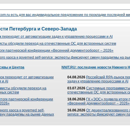
lecom.ru есть для вас индивидуальное предложение по прокладке последней ми
ости Петербурга и Северо-Запада
 переходит от автоматизации задач к управлению процессами и AI
сты обсудили переход на отечественные ОС для встроенных систем
оги партнерской конференции «Весенний документооборот – 2026»
го хаоса к governed self-service: эксперты фиксируют смену парадигмы на р
сквы и Центра
NNIT.RU: последние новости Нижнего 
ок переходит от автоматизации
04.08.2026
Российский RPA-рынок пе
 и AI
задач к управлению процессами и AI
мисты обсудили переход на
03.07.2026
Системные программисты
ных систем
отечественные ОС для встроенных с
итоги партнерской конференции
18.06.2026
ГК «ЭОС» подвела итоги 
 2026»
«Весенний документооборот – 2026»
ого хаоса к governed self-
16.06.2026
От децентрализованного ха
мену парадигмы на рынке данных
service: эксперты фиксируют смену 