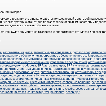
ования номеров
текущего года, при этом начало работы пользователей с системой намечено у
енную эксплуатацию станет для пользователей отличным новогодним подарк
енная сдача всех основных блоков системы.
vHotel будет применяться в качестве корпоративного стандарта для всех г
)
ие
,
автоматизация учета
,
автоматизация управления
,
договор программное о
а программного обеспечения
,
программное обеспечение microsoft
,
программн
мное обеспечение компьютера
,
программное обеспечение продажа
,
програм
становка программного обеспечения
,
управление предприятием
,
автоматизац
система документооборота
,
ERP
,
автоматизация
,
ERP системы
,
автоматизаци
предприятием
,
система управления
,
автоматизация торговли
,
управление биз
ганизация документооборота
,
системы автоматизации
,
автоматизация предп
роцессов
,
моделирование бизнес процессов
,
интеграция
,
системная интегра
рверная
,
системы хранения данных
,
системы хранения
,
Microsoft Project
,
MS P
рмационные системы
,
системный интегратор
,
серверные решения
,
серверны
еть хранения данных
,
база хранения данных
,
корпоративные системы хране
во хранения данных
,
надежное хранение данных
,
сзфо
,
северо западный фед
ерсоналом
,
microsoft
,
санкт петербург
,
petersburg
,
петербург