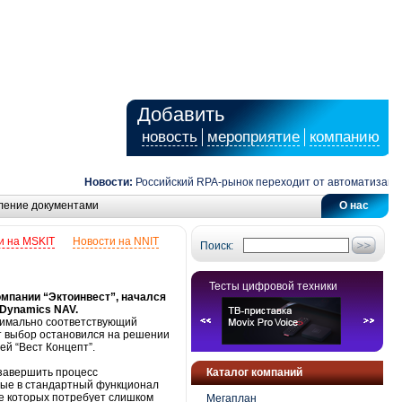
Добавить
новость
мероприятие
компанию
Новости:
Российский RPA-рынок переходит от автоматизации за
ление документами
О нас
и на MSKIT
Новости на NNIT
Поиск:
Тесты цифровой техники
мпании “Эктоинвест”, начался
 Dynamics NAV.
симально соответствующий
т выбор остановился на решении
й “Вест Концепт”.
 завершить процесс
Каталог компаний
нные в стандартный функционал
ие которых потребует слишком
Мегаплан