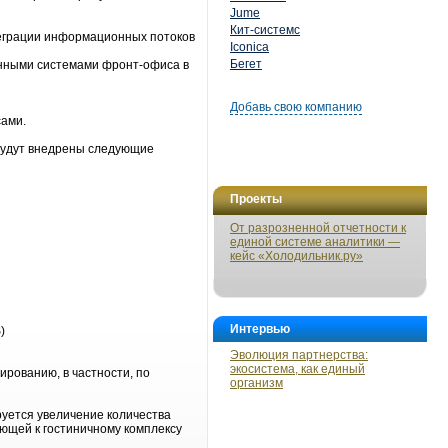
Jume
Кит-системс
теграции информационных потоков
Iconica
Бегет
нными системами фронт-офиса в
и
Добавь свою компанию
ами.
 будут внедрены следующие
Проекты
От разрозненной отчетности к
единой системе аналитики —
кейс «Холодильник.ру»
Интервью
)
Эволюция партнерства:
экосистема, как единый
ированию, в частности, по
организм
руется увеличение количества
ающей к гостиничному комплексу