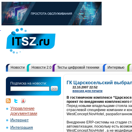
Новости
Новости 2.0
Тесты цифровой техники
Интервью
ГК Царскосельский выбрал
Подписка на новости:
22.10.2007 22:52
версия для печати
В гостиничном комплексе “Царскосе
проект по внедрению комплексного г
Перед новыми владельцами стояла за
Управление
отраслевой специфике компании и ко
документами
WestConcept:NovHotel, разработанном
Интернет
Внедрение ERP-системы на стадии ст
автоматизации, поскольку есть возмо
Интеграция
WestConcept:NovHotel , а не модифиц