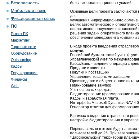
Безопасность
больших организационных усилий.
Мобильная связь
Основные цели проекта заключаются 
для:
Фиксированная связь
улучшения информационного обмена 
целях автоматического и оперативног
ПО
оперативного получения финансовой 
решения задачи оперативного планир
Рынок ПК
обеспечения менеджмента компании 
Маркетинг
В ходе проекта внедрения отраслевог
Торговые сети
модули:
Оборудование
Российский бухгалтерский учет (с уче
Управленческий учет по международн
Outsourcing
Касса/Банк – ведение операций с ден
Кадры
Продажи и клиенты
Покупки и поставщики
Регулирование
Управление товарными запасами
Финансы
Производство и общественное питан
Планирование закупок
Web
Учет основных средств
Бюджетирование (формирование и кон
Кадры и заработная плата.
Интерфейс Microsoft Dynamics NAV 4.0 
Генератор отчетов для формирования 
В рамках внедрения отраслевого решен
настройке бюджетирования и управле
Первоначально в отеле будет автомат
пользователей до 25. При завершении
“Царскосельский” территории планир