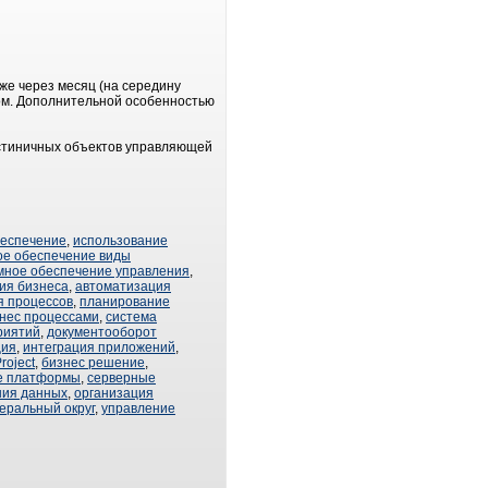
же через месяц (на середину
ом. Дополнительной особенностью
остиничных объектов управляющей
беспечение
,
использование
ое обеспечение виды
мное обеспечение управления
,
ия бизнеса
,
автоматизация
я процессов
,
планирование
нес процессами
,
система
риятий
,
документооборот
ция
,
интеграция приложений
,
roject
,
бизнес решение
,
е платформы
,
серверные
ния данных
,
организация
еральный округ
,
управление