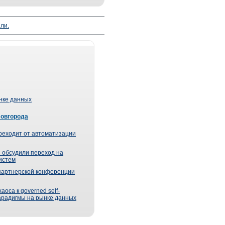
ли.
ынке данных
Новгорода
реходит от автоматизации
 обсудили переход на
истем
партнерской конференции
оса к governed self-
парадигмы на рынке данных