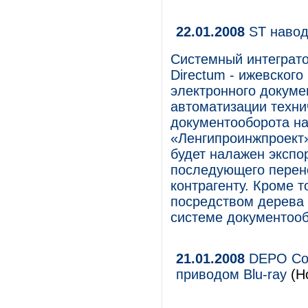
22.01.2008
ST навод
Системный интеграто
Directum - ижевског
электронного докуме
автоматизации техни
документооборота на
«Ленгипроинжпроект»
будет налажен экспо
последующего перено
контрагенту. Кроме т
посредством дерева 
системе документооб
21.01.2008
DEPO Com
приводом Blu-ray
(Но