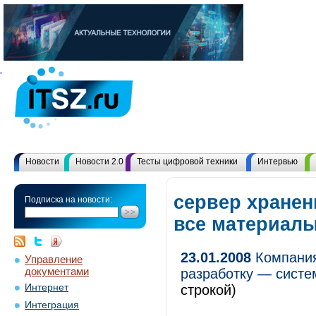
Новости
Новости 2.0
Тесты цифровой техники
Интервью
сервер хранен
Подписка на новости:
все материал
23.01.2008
Компания 
Управление
документами
разработку — систе
Интернет
строкой)
Интеграция