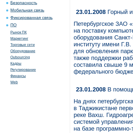
Безопасность
Мобильная связь
23.01.2008
Горный и
Фиксированная связь
Петербургское ЗАО «
ПО
на поставку компьют
Рынок ПК
оборудования Санкт-
Маркетинг
институту имени Г.В
Торговые сети
для обновления парк
Оборудование
также поддержки раб
Outsourcing
Кадры
составила свыше 9 м
Регулирование
федерального бюджет
Финансы
Web
23.01.2008
В помощь
На днях петербургск
в Таджикистане перв
реке Вахш. Гидроагр
системой управлени
на базе программно-