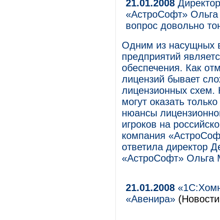
21.01.2008
Директор
«АстроСофт» Ольга 
вопрос довольно то
Одним из насущных в
предприятий являет
обеспечения. Как от
лицензий бывает сло
лицензионных схем. 
могут оказать тольк
нюансы лицензионной
игроков на российск
компания «АстроСофт
ответила директор Д
«АстроСофт» Ольга 
21.01.2008
«1С:Хомн
«Авенира»
(Новости