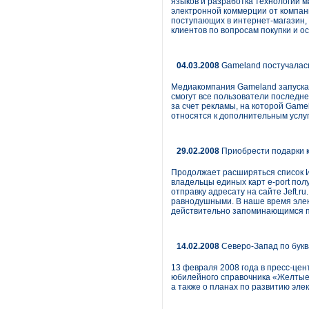
языков и разработка технологий 
электронной коммерции от компани
поступающих в интернет-магазин, 
клиентов по вопросам покупки и о
04.03.2008
Gameland постучалась
Медиакомпания Gameland запускае
смогут все пользователи последне
за счет рекламы, на которой Game
относятся к дополнительным услу
29.02.2008
Приобрести подарки к
Продолжает расширяться список Ин
владельцы единых карт e-port пол
отправку адресату на сайте Jeft.r
равнодушными. В наше время элек
действительно запоминающимся п
14.02.2008
Северо-Запад по бук
13 февраля 2008 года в пресс-це
юбилейного справочника «Желтые 
а также о планах по развитию эле