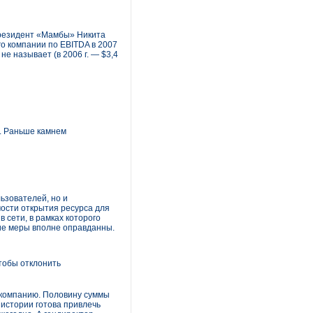
 президент «Мамбы» Никита
го компании по EBITDA в 2007
е называет (в 2006 г. — $3,4
. Раньше камнем
ьзователей, но и
мости открытия ресурса для
 сети, в рамках которого
ие меры вполне оправданны.
тобы отклонить
ю компанию. Половину суммы
 истории готова привлечь