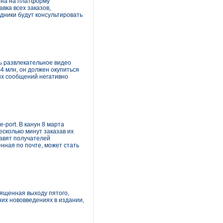
ина на платформу
вка всех заказов,
дники будут консультировать
ь развлекательное видео
4 млн, он должен окупиться
ых сообщений негативно
port. В канун 8 марта
сколько минут заказав их
тавят получателей
нная по почте, может стать
ященная выходу пятого,
их нововведениях в издании,