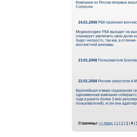
Компания из России впервые вошл
Comscore
24.01.2008
РБК прояснил контекс
Медиахолдинг РБК выходит на рыно
планирует увеличить свою долю на
будет непросто, так как, в отличи
контекстной рекламы.
23.01.2008
Пользователи Блогов@
22.01.2008
Россию запустили в M
Крупнейшая в мире социальная се
одноименная компания собирается 
года в рунете более 3 млн регуля
пользователей), если она адаптир
Страницы:
<< пред.
|
1
|
2
|
3
|
4
|