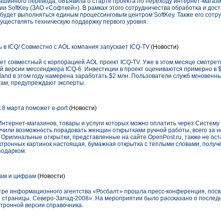
машинного перевода, объявила о старте проекта по переходу интернет-магаз
и SoftKey (ЗАО «Софткей»). В рамках этого сотрудничества обработка и доста
будет выполняться единым процессинговым центром SoftKey. Также его сотру
существлять техническую поддержку первого уровня.
 в ICQ/ Совместно с AOL компания запускает ICQ-TV
(Новости)
т совместный с корпорацией AOL проект ICQ-TV. Уже в этом месяце смотрет
й версии мессенджера ICQ-6. Инвестиции в проект оцениваются примерно в $
land в этом году намерена заработать $2 млн. Пользователи служб мгновенн
гам, предупреждают эксперты.
 8 марта поможет e-port
(Новости)
тернет-магазинов, товары и услуги которых можно оплатить через Систему e-
учили возможность порадовать женщин открытками ручной работы, всего за не
u. Оригинальные открытки, представленные на сайте OpenPost.ru, также не ос
тронных картинок настоящая, бумажная открытка с теплыми словами, получе
одарком.
вам и цифрам
(Новости)
нтре информационного агентства «Росбалт» прошла пресс-конференция, посв
страницы. Северо-Запад-2008». На мероприятии было рассказано о последн
ктронной версии справочника.