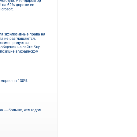
жегодно. А гендиректор
! на 62% дороже ее
crosoft.
ла эксклюзивные права на
та не разглашаются.
 взамен радуется
ообщении на сайте Sup
 позицие в украинском
имерно на 130%.
за — больше, чем годом