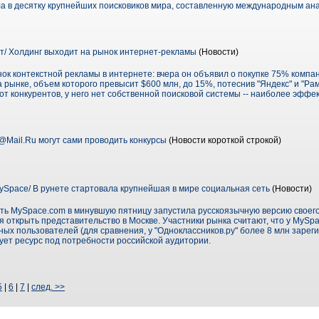
а в десятку крупнейших поисковиков мира, составленную международным ан
т/ Холдинг выходит на рынок интернет-рекламы
(Новости)
к контекстной рекламы в интернете: вчера он объявил о покупке 75% компан
 рынке, объем которого превысит $600 млн, до 15%, потеснив "Яндекс" и "Ра
е от конкурентов, у него нет собственной поисковой системы -- наиболее эффе
Mail.Ru могут сами проводить конкурсы
(Новости короткой строкой)
ySpace/ В рунете стартовала крупнейшая в мире социальная сеть
(Новости)
ть MySpace.com в минувшую пятницу запустила русскоязычную версию своего 
открыть представительство в Москве. Участники рынка считают, что у MySpa
рных пользователей (для сравнения, у "Одноклассников.ру" более 8 млн заре
ует ресурс под потребности российской аудитории.
5
|
6
|
7
|
след. >>