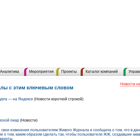
Аналитика
Мероприятия
Проекты
Каталог компаний
Управ
Новости н
алы с этим ключевым словом
урга — на Яндексе
(Новости короткой строкой)
лохой пиар
(Новости)
 свои извинения пользователям Живого Журнала и сообщила о том, что в да
о том, каким образом сделать так, чтобы пользователи ЖЖ, создавшие акка
каунты.