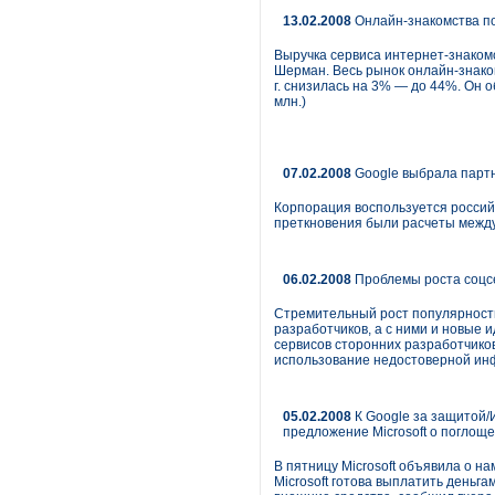
13.02.2008
Онлайн-знакомства п
Выручка сервиса интернет-знакомс
Шерман. Весь рынок онлайн-знаком
г. снизилась на 3% — до 44%. Он 
млн.)
07.02.2008
Google выбрала парт
Корпорация воспользуется россий
преткновения были расчеты между
06.02.2008
Проблемы роста соцс
Стремительный рост популярности 
разработчиков, а с ними и новые 
сервисов сторонних разработчиков
использование недостоверной инф
05.02.2008
К Google за защитой/
предложение Microsoft о поглощ
В пятницу Microsoft объявила о н
Microsoft готова выплатить деньг