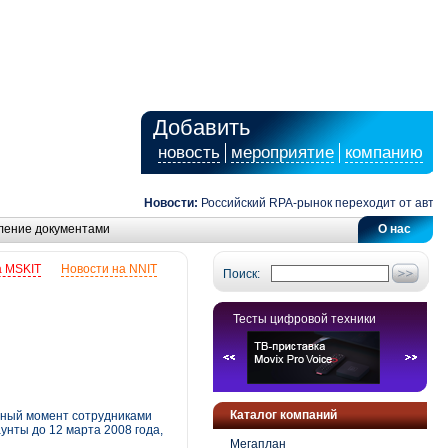
Добавить
новость
мероприятие
компанию
Новости:
Российский RPA-рынок переходит от автоматиз
ление документами
О нас
а MSKIT
Новости на NNIT
Поиск:
Тесты цифровой техники
Каталог компаний
нный момент сотрудниками
унты до 12 марта 2008 года,
Мегаплан