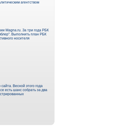
алитическим агентством
ии Magna.ru. За три года РБК
мблер". Выполнить план РБК
ктивного носителя
сайта. Весной этого года
ce есть шанс собрать за два
гистрированных