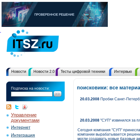
Новости
Новости 2.0
Тесты цифровой техники
Интервью
поисковики: все матери
Подписка на новости:
20.03.2008
Пробки Санкт-Петерб
Управление
документами
20.03.2008
"СУП" извинился за п
Интернет
Сегодня компания "СУП" принесла
компании вырабатывается решение 
Интеграция
могли создавать новые базовые ак