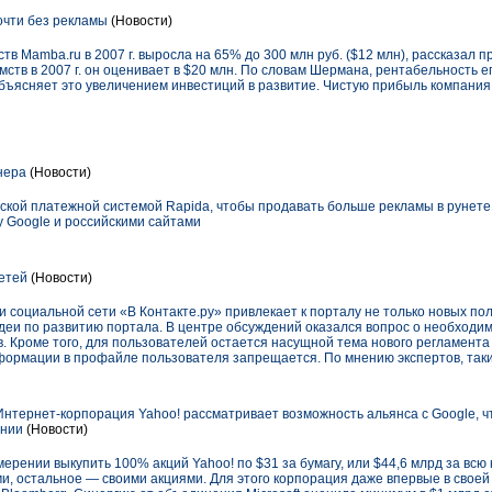
очти без рекламы
(Новости)
тв Mamba.ru в 2007 г. выросла на 65% до 300 млн руб. ($12 млн), рассказал
ств в 2007 г. он оценивает в $20 млн. По словам Шермана, рентабельность е
объясняет это увеличением инвестиций в развитие. Чистую прибыль компания н
нера
(Новости)
ской платежной системой Rapida, чтобы продавать больше рекламы в рунете
 Google и российскими сайтами
етей
(Новости)
социальной сети «В Контакте.ру» привлекает к порталу не только новых пол
идеи по развитию портала. В центре обсуждений оказался вопрос о необходи
. Кроме того, для пользователей остается насущной тема нового регламента в
ормации в профайле пользователя запрещается. По мнению экспертов, так
Интернет-корпорация Yahoo! рассматривает возможность альянса с Google, ч
ении
(Новости)
амерении выкупить 100% акций Yahoo! по $31 за бумагу, или $44,6 млрд за вс
ами, остальное — своими акциями. Для этого корпорация даже впервые в своей