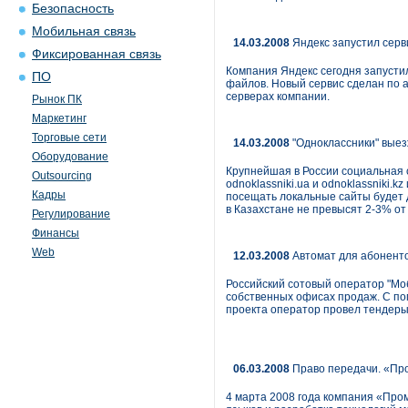
Безопасность
Мобильная связь
14.03.2008
Яндекс запустил серв
Фиксированная связь
Компания Яндекс сегодня запусти
ПО
файлов. Новый сервис сделан по а
серверах компании.
Рынок ПК
Маркетинг
Торговые сети
14.03.2008
"Одноклассники" выез
Оборудование
Крупнейшая в России социальная 
Outsourcing
odnoklassniki.ua и odnoklassniki.
Кадры
посещать локальные сайты будет 
в Казахстане не превысят 2-3% от
Регулирование
Финансы
Web
12.03.2008
Автомат для абонент
Российский сотовый оператор "М
собственных офисах продаж. С по
проекта оператор провел тендеры
06.03.2008
Право передачи. «Про
4 марта 2008 года компания «Про