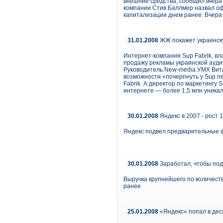
внешние средства, сообщил вчера 
компании Стив Баллмер назвал оф
капитализации днем ранее. Вчера 
31.01.2008
ЖЖ покажет украинск
Интернет-компания Sup Fabrik, вл
продажу рекламы украинской ауди
Руководитель New-media УМХ Витал
возможности «почерпнуть у Sup п
Fabrik. А директор по маркетингу
интернете — более 1,5 млн уникал
30.01.2008
Яндекс в 2007 - рост
Яндекс подвел предварительные ф
30.01.2008
Заработал, чтобы по
Выручка крупнейшего по количеств
ранее
25.01.2008
«Яндекс» попал в дес