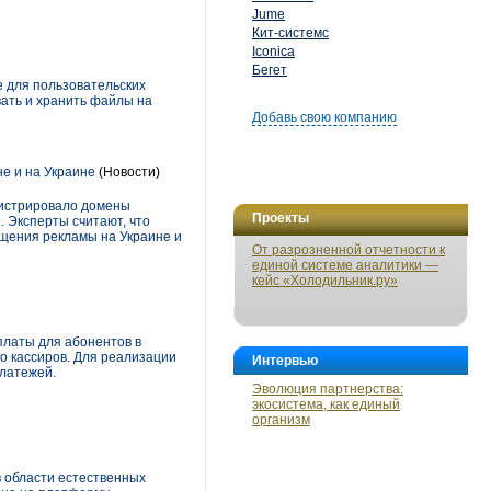
Jume
Кит-системс
Iconica
Бегет
 для пользовательских
вать и хранить файлы на
Добавь свою компанию
е и на Украине
(Новости)
гистрировало домены
Проекты
е. Эксперты считают, что
ещения рекламы на Украине и
От разрозненной отчетности к
единой системе аналитики —
кейс «Холодильник.ру»
латы для абонентов в
о кассиров. Для реализации
Интервью
платежей.
Эволюция партнерства:
экосистема, как единый
организм
 области естественных