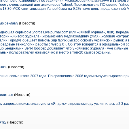
Bloomberg. Синергию от объединения Microsoft оценила минимум в $1 млрд е
ерту очень выгодой для акционеров Yahoo!. Производитель ПО оценил Yahoo
к 18.30 МСК капитализация Yahoo! была на 9,2% ниже цены, предложенной Mi
ую рекламу
(Новости)
адеющая сервисом блогов Livejournal.com (или «Живой журнал», ЖЖ), переда
тории «Живого журнала» Украинскому медиахолдингу (УМХ). Условия контрак
ий Городуз обещает помочь Sup fabrik быстро освоить украинский рынок, а
ередовые технологии работы с Web 2.0». Об этом говорится в официальном с
 Sup Бенджамин Вегг-Проссер добавляет, что у «Живого журнала» уже сильные
ьных пользователей ежемесячно и место в топ-20 сайтов Украины.
 130%
(Новости)
инансовые итоги 2007 года. По сравнению с 2006 годом выручка выросла пр
делиться
(Новости)
у запросов поисковика рунета «Яндекс» в прошлом году увеличилась в 2,3 ра
ятку
(Новости)