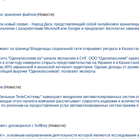
ис хранения файлов
(Новости)
ла новый сервис - Народ.Диск, представляющий собой онлайновое хранилище
налогии с разработками Microsoft или Google и предлагает бесплатно закачи
жают за границу/ Владельцы социальной сети открывают ресурсы в Казахстан
сеть "Одноклассники.ру" начала экспансию в СНГ. ООО "Одноклассники" заре
kz и в этом году намерено открыть представительства на Украине и в Казахстан
до 80% украинской и казахской интернет-аудитории. Однако доходы от разм
 общей выручки "Одноклассников", полагают эксперты.
ов
(Новости)
обильные ТелеСистемы" завершает внедрение автоматизированных систем оп
мощью этого проекта компания рассчитывает сократить издержки и количеств
 по регионам на предоставление услуг автоматизированных систем приема 
мт» договорился с SoftKey
(Новости)
мт», основным направлением деятельности которой являются исследования в