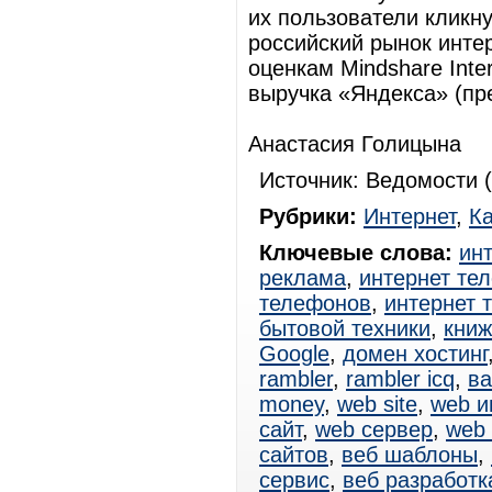
их пользователи кликну
российский рынок инте
оценкам Mindshare Inte
выручка «Яндекса» (пр
Анастасия Голицына
Источник: Ведомости (
Рубрики:
Интернет
,
К
Ключевые слова:
ин
реклама
,
интернет те
телефонов
,
интернет 
бытовой техники
,
книж
Google
,
домен хостинг
rambler
,
rambler icq
,
ва
money
,
web site
,
web и
сайт
,
web сервер
,
web
сайтов
,
веб шаблоны
,
сервис
,
веб разработк