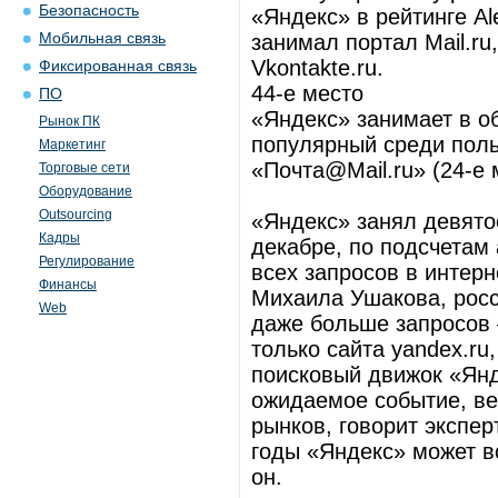
Безопасность
«Яндекс» в рейтинге A
Мобильная связь
занимал портал Mail.ru
Vkontakte.ru.
Фиксированная связь
44-е место
ПО
«Яндекс» занимает в о
Рынок ПК
популярный среди поль
Маркетинг
«Почта@Mail.ru» (24-е 
Торговые сети
Оборудование
Outsourcing
«Яндекс» занял девято
Кадры
декабре, по подсчетам 
Регулирование
всех запросов в интер
Финансы
Михаила Ушакова, росс
Web
даже больше запросов 
только сайта yandex.ru
поисковый движок «Янд
ожидаемое событие, ве
рынков, говорит экспе
годы «Яндекс» может в
он.