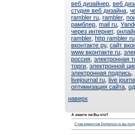
веб дизайнер
,
веб диз
студия веб дизайна
,
ч
rambler ru
,
rambler
,
по
рамблер
,
mail ru
,
Yand
через интернет
,
онлай
rambler
,
http rambler ru
вконтакте ру
,
сайт вко
www вконтакте ru
,
эле
россия
,
электронная т
торги
,
электронной ци
электронная подпись
,
livejournal ru
,
live journa
оптимизация сайта
,
од
наверх
А знаете ли Вы что?
Став клиентом Domenus.ru вы п