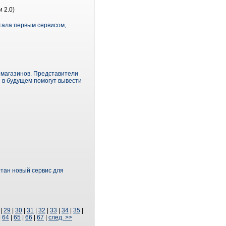
 2.0)
тала первым сервисом,
-магазинов. Представители
 в будущем помогут вывести
тан новый сервис для
|
29
|
30
|
31
|
32
|
33
|
34
|
35
|
|
64
|
65
|
66
|
67
|
след. >>