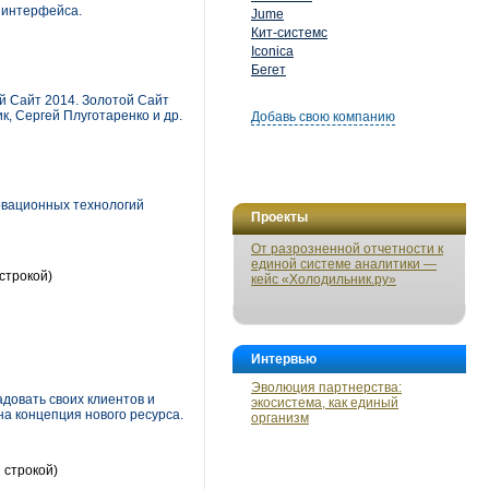
о интерфейса.
Jume
Кит-системс
Iconica
Бегет
й Сайт 2014. Золотой Сайт
к, Сергей Плуготаренко и др.
Добавь свою компанию
овационных технологий
Проекты
От разрозненной отчетности к
единой системе аналитики —
строкой)
кейс «Холодильник.ру»
Интервью
Эволюция партнерства:
довать своих клиентов и
экосистема, как единый
на концепция нового ресурса.
организм
 строкой)