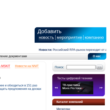
Добавить
новость
мероприятие
компанию
Новости:
Российский RPA-рынок переходит от автома
ление документами
О нас
а MSKIT
Новости на NNIT
Поиск:
)
Тесты цифровой техники
ее и обходиться в 151 раз
ещать предложения на досках
Каталог компаний
Мегаплан