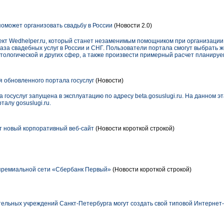
поможет организовать свадьбу в России
(Новости 2.0)
ект Wedhelper.ru, который станет незаменимым помощником при организации
аза свадебных услуг в России и СНГ. Пользователи портала смогут выбрать
тологической и других сфер, а также произвести примерный расчет планиру
 обновленного портала госуслуг
(Новости)
 госуслуг запущена в эксплуатацию по адресу beta.gosuslugi.ru. На данном э
алу gosuslugi.ru.
ет новый корпоративный веб-сайт
(Новости короткой строкой)
премиальной сети «Сбербанк Первый»
(Новости короткой строкой)
ельных учреждений Санкт-Петербурга могут создать свой типовой Интернет