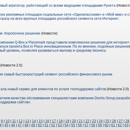
первый агрегатор, работающий со всеми ведущими площадками Рунета
(Новости
своих рекламных площадок социальные сети «Одноклассники» и «Мой мир» и с
разу на всех крупных площадках российского сегмента сети Интернет.
ли. Коробочное решение
(Новости)
 компании Q-Box и Placemark представили комплексное решение для интернет
апуск проекта Box in Place инновационным. По их мнению, подобные решения
вый уровень, позволяя развиваться малому и среднему бизнесу.
(Новости 2.0)
или самый быстрорастущий сегмент российского финансового рынка
ала новый сервис для клиентов по услуге техподдержка сайтов
(Новости 2.0)
витием качества обслуживания специалистами компании Demis Group разрабо
поддержка сайтов».
|
9
|
10
|
11
|
12
|
13
|
14
|
15
|
16
|
17
|
18
|
19
|
20
|
21
|
22
|
23
|
24
|
25
|
26
|
27
|
28
4
|
45
|
46
|
47
|
48
|
49
|
50
|
51
|
52
|
53
|
54
|
55
|
56
|
57
|
58
|
59
|
60
|
61
|
62
|
63