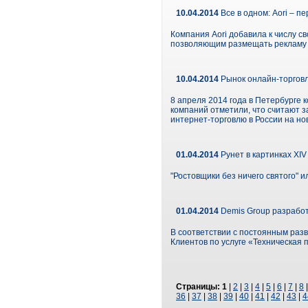
10.04.2014
Все в одном: Aori – 
Компания Aori добавила к числу 
позволяющим размещать рекламу с
10.04.2014
Рынок онлайн-торгов
8 апреля 2014 года в Петербурге
компаний отметили, что считают з
интернет-торговлю в России на но
01.04.2014
Рунет в картинках XIV
"Ростовщики без ничего святого" 
01.04.2014
Demis Group разработ
В соответствии с постоянным раз
Клиентов по услуге «Техническая 
Страницы:
1
|
2
|
3
|
4
|
5
|
6
|
7
|
8
36
|
37
|
38
|
39
|
40
|
41
|
42
|
43
|
4