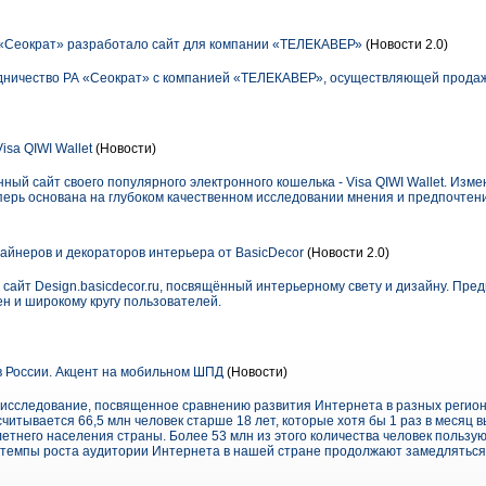
 «Сеократ» разработало сайт для компании «ТЕЛЕКАВЕР»
(Новости 2.0)
удничество РА «Сеократ» с компанией «ТЕЛЕКАВЕР», осуществляющей продаж
sa QIWI Wallet
(Новости)
ный сайт своего популярного электронного кошелька - Visa QIWI Wallet. Изм
теперь основана на глубоком качественном исследовании мнения и предпочтен
айнеров и декораторов интерьера от BasicDecor
(Новости 2.0)
сайт Design.basicdecor.ru, посвящённый интерьерному свету и дизайну. Пр
н и широкому кругу пользователей.
 России. Акцент на мобильном ШПД
(Новости)
исследование, посвященное сравнению развития Интернета в разных региона
читывается 66,5 млн человек старше 18 лет, которые хотя бы 1 раз в месяц в
етнего населения страны. Более 53 млн из этого количества человек польз
, темпы роста аудитории Интернета в нашей стране продолжают замедляться