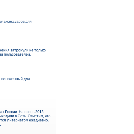
у аксессуаров для
енения затронули не только
ий пользователей.
едназначенный для
х России. На осень 2013
ыходили в Сеть. Отметим, что
уются Интернетом ежедневно.
.