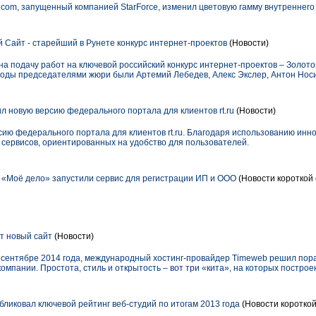
.com, запущенный компанией StarForce, изменил цветовую гамму внутреннег
Сайт - старейший в Рунете конкурс интернет-проектов
(Новости)
а подачу работ на ключевой российский конкурс интернет-проектов – Золото
 годы председателями жюри были Артемий Лебедев, Алекс Экслер, Антон Носи
л новую версию федерального портала для клиентов rt.ru
(Новости)
сию федерального портала для клиентов rt.ru. Благодаря использованию инн
 сервисов, ориентированных на удобство для пользователей.
«Моё дело» запустили сервис для регистрации ИП и ООО
(Новости короткой 
т новый сайт
(Новости)
в сентябре 2014 года, международный хостинг-провайдер Timeweb решил пора
омпании. Простота, стиль и открытость – вот три «кита», на которых построе
ликовал ключевой рейтинг веб-студий по итогам 2013 года
(Новости короткой