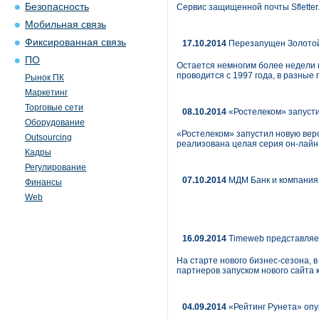
Безопасность
Сервис защищенной почты Sfletter
Мобильная связь
Фиксированная связь
17.10.2014
Перезапущен Золотой 
ПО
Остается немногим более недели н
проводится с 1997 года, в разные
Рынок ПК
Маркетинг
Торговые сети
08.10.2014
«Ростелеком» запусти
Оборудование
«Ростелеком» запустил новую вер
Outsourcing
реализована целая серия он-лайн
Кадры
Регулирование
07.10.2014
МДМ Банк и компания 
Финансы
Web
16.09.2014
Timeweb представляе
На старте нового бизнес-сезона, 
партнеров запуском нового сайта к
04.09.2014
«Рейтинг Рунета» опуб