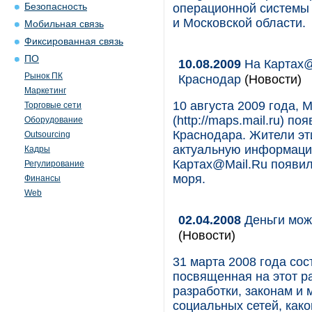
Безопасность
операционной системы 
и Московской области.
Мобильная связь
Фиксированная связь
ПО
10.08.2009
На Картах@
Рынок ПК
Краснодар
(Новости)
Маркетинг
10 августа 2009 года, 
Торговые сети
(http://maps.mail.ru) 
Оборудование
Краснодара. Жители эти
Outsourcing
актуальную информацию
Кадры
Картах@Mail.Ru появил
Регулирование
моря.
Финансы
Web
02.04.2008
Деньги можн
(Новости)
31 марта 2008 года со
посвященная на этот р
разработки, законам и 
социальных сетей, како