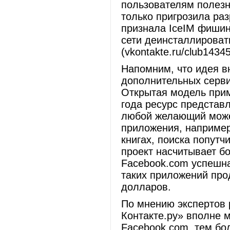
пользователям полезн
только пригрозила ра
признала IceIM фишин
сети деинсталлироват
(vkontakte.ru/club1434
Напомним, что идея в
дополнительных серви
Открытая модель прим
года ресурс представ
любой желающий може
приложения, например
книгах, поиска попутч
проект насчитывает бо
Facebook.com успешна
таких приложений про
долларов.
По мнению экспертов 
Контакте.ру» вполне 
Facebook.com, тем бо