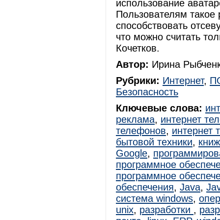
использование аватар
Пользователям такое 
способствовать отсеву
что можно считать то
Кочетков.
Автор:
Ирина Рыбченк
Рубрики:
Интернет
,
П
Безопасность
Ключевые слова:
ин
реклама
,
интернет те
телефонов
,
интернет 
бытовой техники
,
книж
Google
,
программиров
программное обеспеч
программное обеспеч
обеспечения
,
Java
,
Ja
система windows
,
опе
unix
,
разработки
,
раз