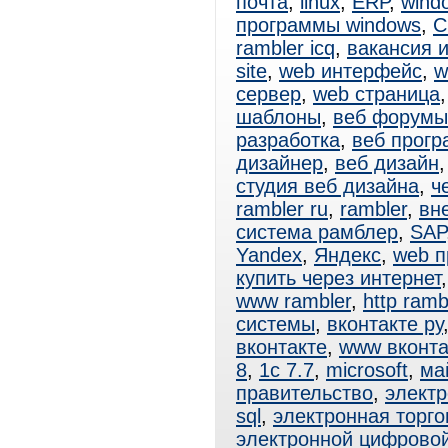
почта
,
linux
,
ERP
,
wind
программы windows
,
C
rambler icq
,
вакансия 
site
,
web интерфейс
,
w
сервер
,
web страница
шаблоны
,
веб форумы
разработка
,
веб прог
дизайнер
,
веб дизайн
студия веб дизайна
,
ч
rambler ru
,
rambler
,
вн
система рамблер
,
SAP
Yandex
,
Яндекс
,
web п
купить через интернет
www rambler
,
http ramb
системы
,
вконтакте ру
вконтакте
,
www вконта
8
,
1с 7.7
,
microsoft
,
ма
правительство
,
электр
sql
,
электронная торг
электронной цифрово