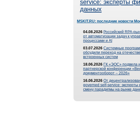
service: эксперты 
данных
MSKIT.RU: последние новости Мо
04.08.2026
Российский RPA-рын
от автоматизации задач к упр
процессами и AI
03.07.2026
Системные програ
обсудили переход на отечеств
встроенных систем
18.06.2026
ГК «ЭОС» подвела и
партнерской конференции «Ве
документооборот – 2026»
16.06.2026
От децентрализован
governed self-service: эксперт
смену парадигмы на рынке дан