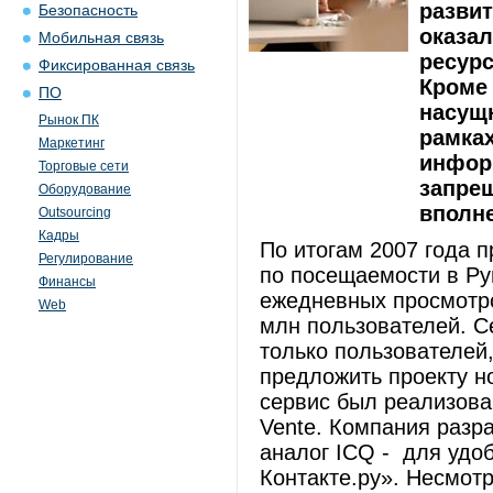
развит
Безопасность
оказал
Мобильная связь
ресурс
Фиксированная связь
Кроме 
ПО
насущн
Рынок ПК
рамках
Маркетинг
инфор
Торговые сети
запрещ
Оборудование
вполн
Outsourcing
Кадры
По итогам 2007 года п
Регулирование
по посещаемости в Ру
Финансы
ежедневных просмотров
Web
млн пользователей. С
только пользователей,
предложить проекту н
сервис был реализова
Vente. Компания разра
аналог ICQ - для удо
Контакте.ру». Несмотр