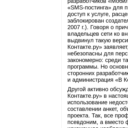
разработчиков «Мобил
«SMS-постинга» для п
доступ к услуге, расц
заблокирован создате
2007 г.). Говоря о пр
владельцев сети ко в
выдвинул такую верс
Контакте.ру» заявляет
небезопасны для перс
закономерно: среди т
программы. Но основна
сторонних разработчик
и администрация «В К
Другой активно обсуж
Контакте.ру» в насто
использование недос
составлении анкет, о
проекта. Так, все про
псевдоним, а вместо 