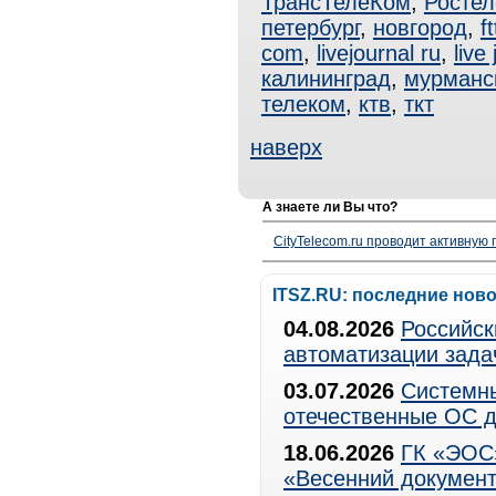
ТрансТелеКом
,
Росте
петербург
,
новгород
,
f
com
,
livejournal ru
,
live
калининград
,
мурманс
телеком
,
ктв
,
ткт
наверх
А знаете ли Вы что?
CityTelecom.ru проводит активную
ITSZ.RU: последние нов
04.08.2026
Российск
автоматизации зада
03.07.2026
Системны
отечественные ОС д
18.06.2026
ГК «ЭОС»
«Весенний документ