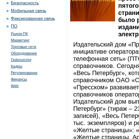
Безопасность
пятог
Мобильная связь
страни
Фиксированная связь
было р
издани
ПО
электр
Рынок ПК
Маркетинг
Издательский дом «Пр
Торговые сети
инициативе оператора
Оборудование
телефонная сеть» (П
Outsourcing
справочников. Сегодн
Кадры
«Весь Петербург», к
Регулирование
справочником ОАО «С
Финансы
Web
«Пресском» развивае
справочников операто
Издательский дом вып
Петербург» (тираж – 2
записей), «Весь Петер
тыс. экземпляров) и 
«Желтые страницы»: 
«Желтые страницы. Ар