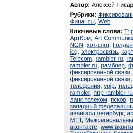
Автор:
Алексей Писар
Рубрики:
Фиксированн
Финансы
,
Web
Ключевые слова:
Tri
АртКом
,
Art Communica
NGN
,
хот-спот
,
Голден
icq
,
электросвязь
,
кар
Telecom
,
rambler ru
,
ra
rambler ru
,
рамблер
,
ф
фиксированной связи
фиксированной связи
телефония
,
voip
,
теле
rambler
,
http rambler ru
ланк телеком
,
псков
,
п
западный федеральны
авангард петербург
,
ad
МТТ
,
Межрегиональны
вконтакте
,
www вконта