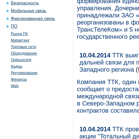
формирования едино
Безопасность
управления. Дочерни
Мобильная связь
принадлежали ЗАО «
Фиксированная связь
реорганизованы в ф
ПО
ТрансТелеКом» и 5 н
Рынок ПК
государственного ре
Маркетинг
Торговые сети
Оборудование
10.04.2014
ТТК выиг
Outsourcing
дальней связи для 
Кадры
Западного региона
(
Регулирование
Финансы
Компания ТТК, один 
Web
сообщает о предоста
международной связ
в Северо-Западном 
контрактов составил
10.04.2014
ТТК пров
акции "Тотальный д