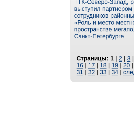
ТТК-Северо-Запад, р
выступил партнером 
сотрудников районны
«Роль и место мест
пространстве мегапо
Санкт-Петербурге.
Страницы:
1
|
2
|
3
16
|
17
|
18
|
19
|
20
31
|
32
|
33
|
34
|
сле