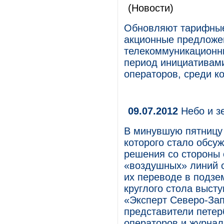
(Новости)
Обновляют тарифные
акционные предложе
телекоммуникационны
период инициативами
операторов, среди к
09.07.2012
Небо и з
В минувшую пятницу 
которого стало обсу
решения со стороны 
«воздушных» линий 
их переводе в подз
круглого стола выст
«Эксперт Северо-Зап
представители петер
операторов и журна