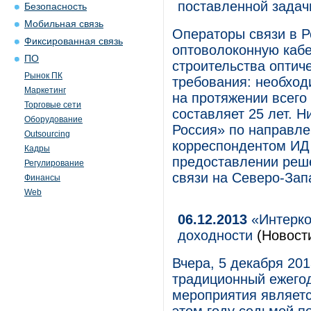
поставленной задач
Безопасность
Мобильная связь
Операторы связи в Р
Фиксированная связь
оптоволоконную кабе
ПО
строительства оптич
Рынок ПК
требования: необход
Маркетинг
на протяжении всего
Торговые сети
составляет 25 лет. 
Оборудование
Россия» по направле
Outsourcing
корреспондентом ИД
Кадры
предоставлении реше
Регулирование
связи на Северо-Зап
Финансы
Web
06.12.2013
«Интерко
доходности
(Новост
Вчера, 5 декабря 201
традиционный ежего
мероприятия являет