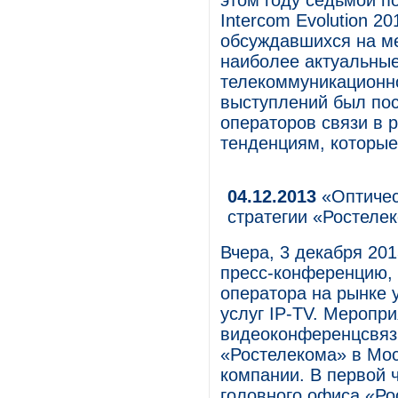
этом году седьмой п
Intercom Evolution 2
обсуждавшихся на ме
наиболее актуальны
телекоммуникационно
выступлений был пос
операторов связи в р
тенденциям, которые
04.12.2013
«Оптичес
стратегии «Ростеле
Вчера, 3 декабря 20
пресс-конференцию, 
оператора на рынке 
услуг IP-TV. Меропр
видеоконференцсвяз
«Ростелекома» в Мо
компании. В первой 
головного офиса «Р