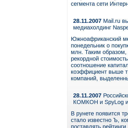
сегмента сети Интер
28.11.2007
Mail.ru в
медиахолдинг Naspe
Южноафриканский мед
понедельник о покупк
млн. Таким образом, 
рекордной стоимость
соотношение капитали
коэффициент выше т
компаний, выделенны
28.11.2007
Российски
КОМКОН и SpyLog и
В рунете появится тр
стало известно Ъ, к
поставлять рейтинги