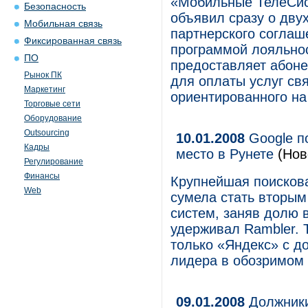
«Мобильные ТелеСис
Безопасность
объявил сразу о дву
Мобильная связь
партнерского соглаш
Фиксированная связь
программой лояльнос
ПО
предоставляет абон
Рынок ПК
для оплаты услуг св
Маркетинг
ориентированного на
Торговые сети
Оборудование
Outsourcing
10.01.2008
Google п
Кадры
место в Рунете
(Нов
Регулирование
Финансы
Крупнейшая поискова
Web
сумела стать вторым
систем, заняв долю в
удерживал Rambler.
только «Яндекс» с д
лидера в обозримом 
09.01.2008
Должники