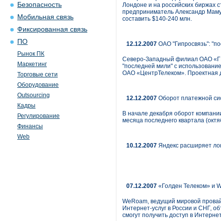
Безопасность
Лондоне и на российских биржах с
предприниматель Александр Мамут
Мобильная связь
составить $140-240 млн.
Фиксированная связь
ПО
12.12.2007
ОАО "Гипросвязь": "п
Рынок ПК
Северо-Западный филиал ОАО «ГИ
Маркетинг
"последней мили" с использовани
ОАО «ЦентрТелеком». Проектная д
Торговые сети
Оборудование
Outsourcing
12.12.2007
Оборот платежной си
Кадры
В начале декабря оборот компании
Регулирование
месяца последнего квартала (октяб
Финансы
Web
10.12.2007
Яндекс расширяет ло
07.12.2007
«Голден Телеком» и 
WeRoam, ведущий мировой провай
Интернет-услуг в России и СНГ, о
смогут получить доступ в Интернет