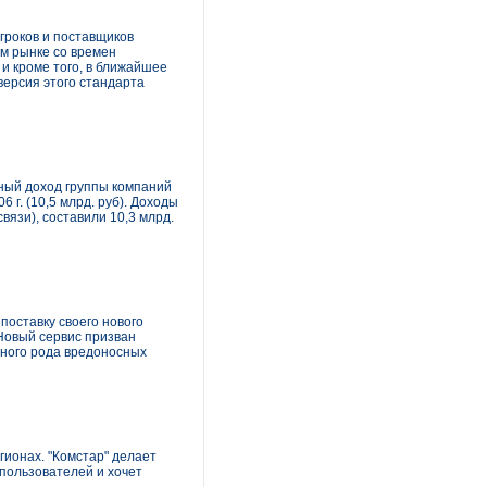
гроков и поставщиков
ом рынке со времен
и кроме того, в ближайшее
версия этого стандарта
нный доход группы компаний
6 г. (10,5 млрд. руб). Доходы
вязи), составили 10,3 млрд.
оставку своего нового
Новый сервис призван
чного рода вредоносных
гионах. "Комстар" делает
 пользователей и хочет