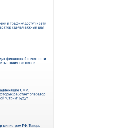
ни и трафику доступ к сети
ератор сделал важный шаг
дит финансовой отчетности
нить столичные сети и
инадлежащие СММ,
 которых работает оператор
кой "Стрим" будут
ер-министром РФ. Теперь