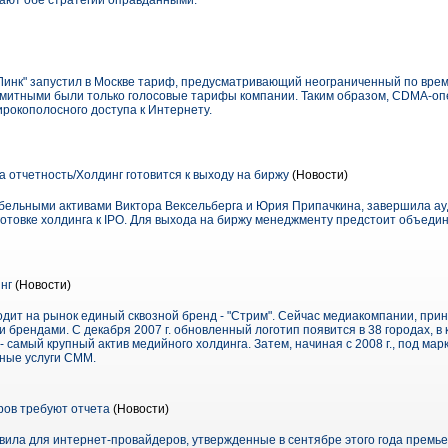
вают обе стратегии оправданными.
Линк" запустил в Москве тариф, предусматривающий неограниченный по време
имитными были только голосовые тарифы компании. Таким образом, CDMA-оп
рокополосного доступа к Интернету.
 отчетность/Холдинг готовится к выходу на биржу
(Новости)
бельными активами Виктора Вексельберга и Юрия Припачкина, завершила ау
дготовке холдинга к IPO. Для выхода на биржу менеджменту предстоит объеди
нг
(Новости)
дит на рынок единый сквозной бренд - "Стрим". Сейчас медиакомпании, пр
 брендами. С декабря 2007 г. обновленный логотип появится в 38 городах, в
 самый крупный актив медийного холдинга. Затем, начиная с 2008 г., под мар
ные услуги СММ.
ов требуют отчета
(Новости)
авила для интернет-провайдеров, утвержденные в сентябре этого года премь