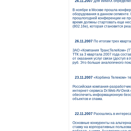
26.11.2007
Для WiMAX определил
В ноябре в Москве прошла конфере
оборудования в данном сегменте.
прошлогодней конференции не прои
время должны стартовать еще неск
(802.16e), которая становится реа
26.11.2007
По итогам трех кварта
ЗАО «Компания ТрансТелеКом» (ТТ
ТТК за 3 квартала 2007 года состав
от оказания услуг связи (доступ 
руб. Это больше аналогичного пок
23.11.2007
«Корбина Телеком» те
Российская компания-разработчик
интернет-сервиса Dr.Web AV-Desk
обеспечить информационную безоп
объектов и спама.
22.11.2007
Разошлись в интересах
Основные конкуренты на альтернати
ставку на корпоративных пользова