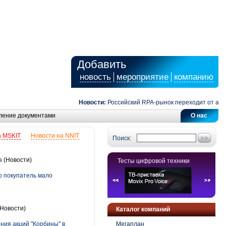
Добавить
новость
мероприятие
компанию
Новости:
Российский RPA-рынок переходит от автомат
ление документами
О нас
а MSKIT
Новости на NNIT
Поиск:
а
(Новости)
Тесты цифровой техники
о покупатель мало
Новости)
Каталог компаний
ния акций "Корбины" в
Мегаплан