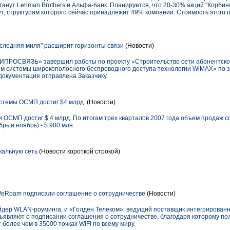
танут Lehman Brothers и Альфа-банк. Планируется, что 20-30% акций "Корбин
, структурам которого сейчас принадлежит 49% компании. Стоимость этого 
оследняя миля" расширит горизонты связи
(Новости)
ПРОСВЯЗЬ» завершил работы по проекту «Строительство сети абонентского
ем системы широкополосного беспроводного доступа технологии WiMAX» по 
окументация отправлена Заказчику.
стемы ОСМП достиг $4 млрд.
(Новости)
 ОСМП достиг $ 4 млрд. По итогам трех кварталов 2007 года объем продаж сос
рь и ноябрь) - $ 900 млн.
кальную сеть
(Новости короткой строкой)
WeRoam подписали соглашение о сотрудничестве
(Новости)
дер WLAN-роуминга, и «Голден Телеком», ведущий поставщик интегрирован
бъявляют о подписании соглашения о сотрудничестве, благодаря которому по
 более чем в 35000 точках WiFi по всему миру.