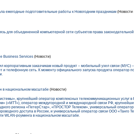
ла ежегодные подготовительные работы к Новогодним праздникам
(Новости 
зь для объединенной компьютерной сети субъектов права законодательно
 Business Services
(Новости)
жил корпоративным заказчикам новый продукт – мобильный узел связи (МУС)
ет и телефонную сеть. К моменту официального запуска продукта оператор по
и.
н в национальном масштабе
(Новости)
емы», крупнейший оператор комплексных телекоммуникационных услуг в 
м» («МТТ»), оператор междугородной и международной связи РФ, крупнейши
дного региона «ПетерСтар», «ПРОСТОР Телеком», универсальный оператор 
роводного доступа в России, и универсальный оператор связи ООО «Танго Т
уги WLAN-роуминга в национальном масштабе.