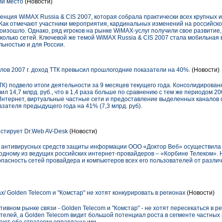
и место
(Новости)
нция WiMAX Russia & CIS 2007, которая собрала практически всех крупных и
 Как отмечают участники мероприятия, кардинальных изменений на российск
зошло. Однако, ряд игроков на рынке WiMAX-услуг получили свое развитие, 
олько сетей. Ключевой же темой WiMAX Russia & CIS 2007 стала мобильная 
льностью и для России.
лов 2007 г. доход ТТК превысил прошлогодние показатели на 40%.
(Новости)
К) подвело итоги деятельности за 9 месяцев текущего года. Консолидирова
ил 14,7 млрд. руб., что в 1,4 раза больше по сравнению с тем же периодом 200
в Интернет, виртуальные частные сети и предоставление выделенных каналов с
азателя предыдущего года на 41% (7,3 млрд. руб).
стирует Dr.Web AV-Desk
(Новости)
 антивирусных средств защиты информации ООО «Доктор Веб» осуществила п
 одному из ведущих российских интернет-провайдеров – «Корбине Телеком». 
асность сетей провайдера и компьютеров всех его пользователей от разли
/ Golden Telecom и "Комстар" не хотят конкурировать в регионах
(Новости)
вном рынке связи - Golden Telecom и "Комстар" - не хотят пересекаться в ре
телей, а Golden Telecom видит большой потенциал роста в сегменте частных