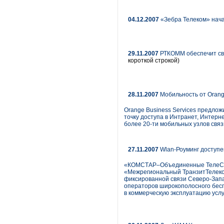
04.12.2007
«Зебра Телеком» нача
29.11.2007
РТКОММ обеспечит свя
короткой строкой)
28.11.2007
Мобильность от Orange
Orange Business Services предло
точку доступа в Интранет, Интерн
более 20-ти мобильных узлов связ
27.11.2007
Wlan-Роуминг доступе
«КОМСТАР–Объединенные ТелеСист
«Межрегиональный ТранзитТелеко
фиксированной связи Северо-Запа
операторов широкополосного бесп
в коммерческую эксплуатацию усл