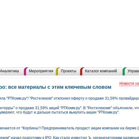
Аналитика
Мероприятия
Проекты
Каталог компаний
Управ
Новости н
ро: все материалы с этим ключевым словом
ла "РТКомм.ру"/ "Ростелеком" отклонил оферту о продаже 31,59% провайдер
нтерры" о продаже 31,59% акций "РТКомм.ру". В "Ростелекоме" объяснили, чт
уверяют, что будут и дальше пытаться выкупить акции "РТКомм.ру".
ючается от "Корбины"/ Предприниматель продаст акции компании на бирже
(
ком" начал подготовку к IPO. Как стало известно Ъ, организаторами размеще