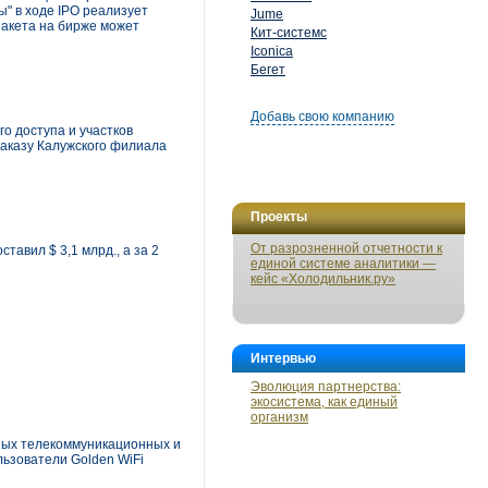
ы" в ходе IPO реализует
Jume
пакета на бирже может
Кит-системс
Iconica
Бегет
Добавь свою компанию
 доступа и участков
заказу Калужского филиала
Проекты
От разрозненной отчетности к
тавил $ 3,1 млрд., а за 2
единой системе аналитики —
кейс «Холодильник.ру»
Интервью
Эволюция партнерства:
экосистема, как единый
организм
ных телекоммуникационных и
льзователи Golden WiFi