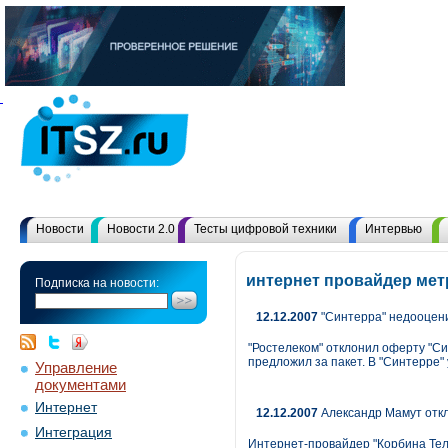
Новости
Новости 2.0
Тесты цифровой техники
Интервью
интернет провайдер мет
Подписка на новости:
12.12.2007
"Синтерра" недооцени
"Ростелеком" отклонил оферту "Си
предложил за пакет. В "Синтерре" 
Управление
документами
Интернет
12.12.2007
Александр Мамут откл
Интеграция
Интернет-провайдер "Корбина Теле