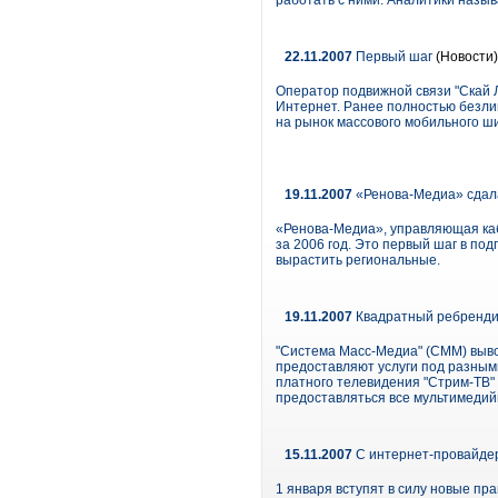
работать с ними. Аналитики назы
22.11.2007
Первый шаг
(Новости)
Оператор подвижной связи "Скай 
Интернет. Ранее полностью безл
на рынок массового мобильного ши
19.11.2007
«Ренова-Медиа» сдала
«Ренова-Медиа», управляющая ка
за 2006 год. Это первый шаг в по
вырастить региональные.
19.11.2007
Квадратный ребренди
"Система Масс-Медиа" (СММ) выво
предоставляют услуги под разными
платного телевидения "Стрим-ТВ" -
предоставляться все мультимедий
15.11.2007
С интернет-провайдер
1 января вступят в силу новые пр