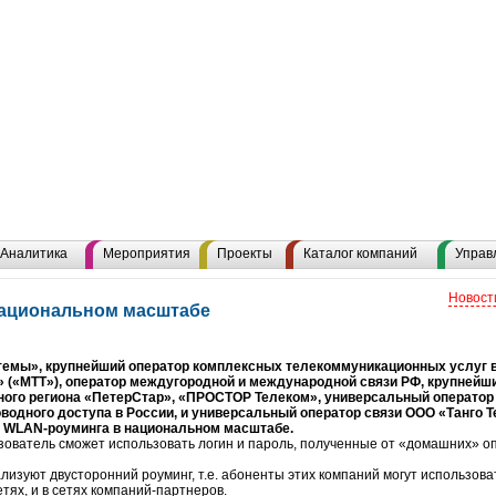
Аналитика
Мероприятия
Проекты
Каталог компаний
Управ
Новост
национальном масштабе
ы», крупнейший оператор комплексных телекоммуникационных услуг в
(«МТТ»), оператор междугородной и международной связи РФ, крупнейш
ого региона «ПетерСтар», «ПРОСТОР Телеком», универсальный оператор 
водного доступа в России, и универсальный оператор связи ООО «Танго Т
 WLAN-роуминга в национальном масштабе.
ьзователь сможет использовать логин и пароль, полученные от «домашних» о
лизуют двусторонний роуминг, т.е. абоненты этих компаний могут использова
тях, и в сетях компаний-партнеров.