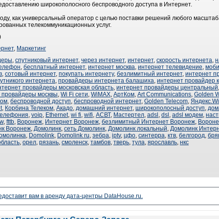
едоставлению широкополосного беспроводного доступа в Интернет.
году, как универсальный оператор с целью поставки решений любого масшта
рованных телекоммуникационных услуг.
)
ернет
,
Маркетинг
деры
,
спутниковый интернет
,
через интернет
,
интернет
,
скорость интернета
,
н
телефон
,
бесплатный интернет
,
интернет москва
,
интернет телевидение
,
моби
в
,
сотовый интернет
,
покупать интернету
,
безлимитный интернет
,
интернет п
утникого интернета
,
провайдеры интернета балашиха
,
интернет провайдер 
нтернет провайдеры московская область
,
интернет провайдеры центральный
 провайдеры москвы
,
Wi Fi сети
,
WiMAX
,
АртКом
,
Art Communications
,
Golden W
ком
,
беспроводной доступ
,
беспроводной интернет
,
Golden Telecom
,
Яндекс.Wi
t
,
Корбина Телеком
,
Акадо
,
домашний интернет
,
широкополосный доступ
,
дом
телефония
,
voip
,
Ethernet
,
wi fi
,
wifi
,
АСВТ
,
Мастертел
,
adsl
,
dsl
,
adsl модем
,
наст
w
,
fttb
,
Воронеж
,
Интернет Воронеж
,
безлимитный Интернет Воронеж
,
Вороне
нк Воронеж
,
Домолинк
,
сеть Домолинк
,
Домолинк локальный
,
Домолинк Интер
омолинка
,
Domolink
,
Domolink ru
,
зебра
,
iptv
,
цфо
,
синтерра
,
ктв
,
белгород
,
бря
область
,
орел
,
рязань
,
смоленск
,
тамбов
,
тверь
,
тула
,
ярославль
,
нкс
доставит вам в аренду дата-центры DataHouse.ru.