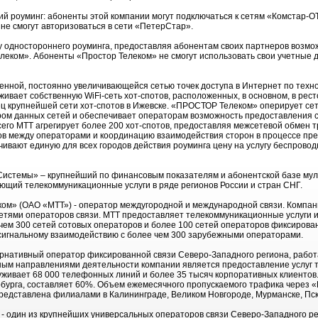
 роуминг: абоненты этой компании могут подключаться к сетям «Комстар-ОТ
 не смогут авторизоваться в сети «ПетерСтар».
 одностороннего роуминга, предоставляя абонентам своих партнеров возмо
елеком». Абоненты «Простор Телеком» не смогут использовать свои учетные д
нной, постоянно увеличивающейся сетью точек доступа в Интернет по технол
вает собственную WiFi-сеть хот-спотов, расположенных, в основном, в рест
ец крупнейшей сети хот-спотов в Ижевске. «ПРОСТОР Телеком» оперирует се
ором данных сетей и обеспечивает операторам возможность предоставления 
 Всего МТТ агрегирует более 200 хот-спотов, предоставляя межсетевой обмен
в между операторами и координацию взаимодействия сторон в процессе пред
ивают единую для всех городов действия роуминга цену на услугу беспровод
темы» – крупнейший по финансовым показателям и абонентской базе муль
ающий телекоммуникационные услуги в ряде регионов России и стран СНГ.
м» (ОАО «МТТ») - оператор междугородной и международной связи. Компани
етями операторов связи. МТТ предоставляет телекоммуникационные услуги 
ем 300 сетей сотовых операторов и более 100 сетей операторов фиксирован
 сигнальному взаимодействию с более чем 300 зарубежными операторами.
рнативный оператор фиксированной связи Северо-Западного региона, рабо
вным направлениями деятельности компании является предоставление услуг 
живает 68 000 телефонных линий и более 35 тысяч корпоративных клиентов.
бурга, составляет 60%. Объем ежемесячного пропускаемого трафика через 
редставлена филиалами в Калининграде, Великом Новгороде, Мурманске, Пск
 один из крупнейших универсальных операторов связи Северо-Западного рег