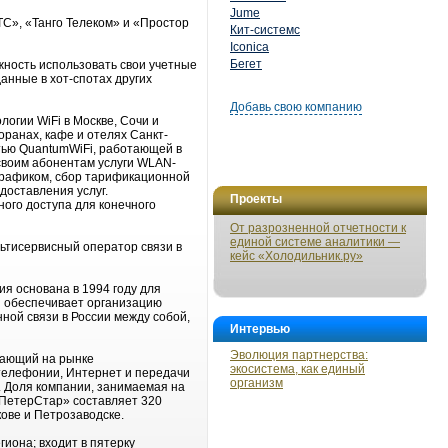
Jume
С», «Танго Телеком» и «Простор
Кит-системс
Iconica
Бегет
жность использовать свои учетные
анные в хот-спотах других
Добавь свою компанию
огии WiFi в Москве, Сочи и
оранах, кафе и отелях Санкт-
тью QuantumWiFi, работающей в
своим абонентам услуги WLAN-
 трафиком, сбор тарификационной
оставления услуг.
Проекты
ного доступа для конечного
От разрозненной отчетности к
единой системе аналитики —
тисервисный оператор связи в
кейс «Холодильник.ру»
я основана в 1994 году для
и обеспечивает организацию
ной связи в России между собой,
Интервью
Эволюция партнерства:
тающий на рынке
экосистема, как единый
телефонии, Интернет и передачи
организм
 Доля компании, занимаемая на
«ПетерСтар» составляет 320
ове и Петрозаводске.
иона; входит в пятерку