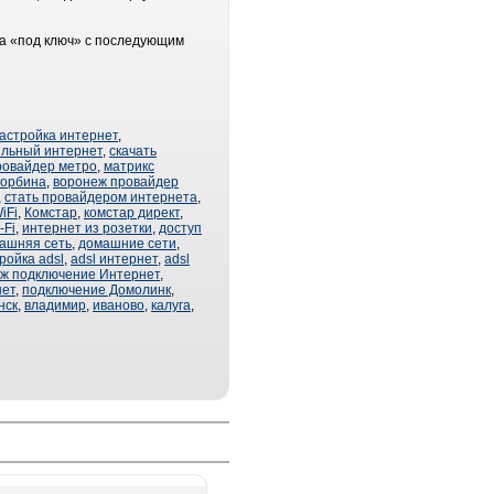
ба «под ключ» с последующим
астройка интернет
,
льный интернет
,
скачать
ровайдер метро
,
матрикс
корбина
,
воронеж провайдер
,
стать провайдером интернета
,
iFi
,
Комстар
,
комстар директ
,
-Fi
,
интернет из розетки
,
доступ
ашняя сеть
,
домашние сети
,
ройка adsl
,
adsl интернет
,
adsl
ж подключение Интернет
,
нет
,
подключение Домолинк
,
нск
,
владимир
,
иваново
,
калуга
,