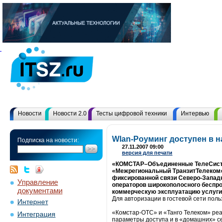
Новости
Новости 2.0
Тесты цифровой техники
Интервью
Wlan-Роуминг доступен в 
Подписка на новости:
27.11.2007 09:00
версия для печати
«КОМСТАР–Объединенные ТелеСистем
«Межрегиональный ТранзитТелеком» 
фиксированной связи Северо-Западн
Управление
операторов широкополосного беспро
документами
коммерческую эксплуатацию услуги
Для авторизации в гостевой сети пол
Интернет
«Комстар-ОТС» и «Танго Телеком» реа
Интеграция
параметры доступа и в «домашних» се