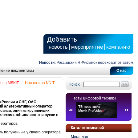
Добавить
новость
мероприятие
компанию
Новости:
Российский RPA-рынок переходит от автоматизац
ление документами
О нас
и на MSKIT
Новости на NNIT
Поиск:
Тесты цифровой техники
 России и СНГ, ОАО
ий альтернативный оператор
связи, один из крупнейших
елеком» объявляют о запуске в
ператоров.
Каталог компаний
ть полученные у своего оператора
Мегаплан