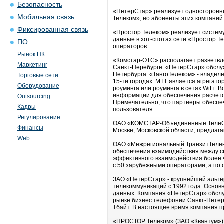
Безопасность
«ПетерСтар» реализует односторонний
Мобильная связь
Телеком», но абоненты этих компаний
Фиксированная связь
«Простор Телеком» реализует систему
данные в хот-спотах сети «Простор Т
ПО
операторов.
Рынок ПК
«Комстар-ОТС» располагает разветвле
Маркетинг
Санкт-Перебурге. «ПетерСтар» обслужи
Петербурга. «ТангоТелеком» - владел
Торговые сети
15-ти городах. МТТ является агрегат
Оборудование
роуминга или роуминга в сетях WiFi.
информации для обеспечения расчето
Outsourcing
Примечательно, что партнеры обеспеч
Кадры
пользователя.
Регулирование
ОАО «КОМСТАР-Объединенные ТелеСис
Финансы
Москве, Московской области, предлаг
Web
ОАО «Межрегиональный ТранзитТелеко
обеспечения взаимодействия между с
эффективного взаимодействия более ч
с 50 зарубежными операторами, а по
ЗАО «ПетерСтар» - крупнейший альте
телекоммуникаций с 1992 года. Осно
данных. Компания «ПетерСтар» обслу
рынке бизнес телефонии Санкт-Петер
Тбайт. В настоящее время компания п
«ПРОСТОР Телеком» (ЗАО «Квантум») -