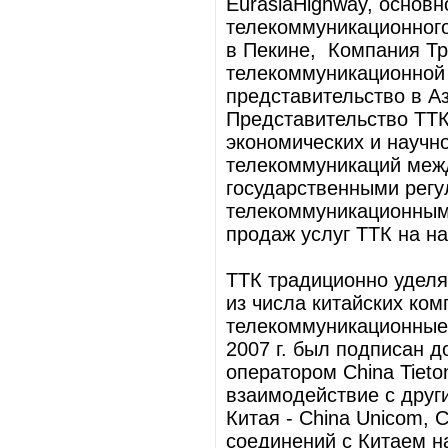
EurasiaHighway, основн
телекоммуникационного
в Пекине, Компания Тр
телекоммуникационной 
представительство в А
Представительство ТТК
экономических и научно
телекоммуникаций меж
государственными регу
телекоммуникационными
продаж услуг ТТК на н
ТТК традиционно уделя
из числа китайских ко
телекоммуникационные 
2007 г. был подписан 
оператором China Tieto
взаимодействие с дру
Китая - China Unicom, 
соединений с Китаем н