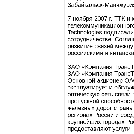
Забайкальск-Манчжурия)
7 ноября 2007 г. ТТК и
телекоммуникационного
Technologies подписал
сотрудничестве. Согл
развитие связей межд
российскими и китайск
ЗАО «Компания Транс
ЗАО «Компания ТрансТе
Основной акционер ОА
эксплуатирует и обслу
оптическую сеть связи
пропускной способност
железных дорог страны,
регионах России и сое
крупнейших городах Ро
предоставляют услуги 