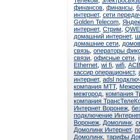
Телеком
,
электросвяз
финансов
,
финансы
,
б
интернет
,
сети переда
Golden Telecom
,
Яндек
интернет
,
Стрим
,
QWE
домашний интернет
,
ш
домашние сети
,
домов
связь
,
операторы фик
связи
,
офисные сети
,
Ethernet
,
wi fi
,
wifi
,
АСВ
кассир операционист
,
интернет
,
adsl подклю
компания МТТ
,
Межрег
межгород
,
компания Т
компания ТрансТелеК
Интернет Воронеж
,
бе
подключение Интерне
Воронеж
,
Домолинк
,
с
Домолинк Интернет
,
п
Домолинк
,
тарифы До