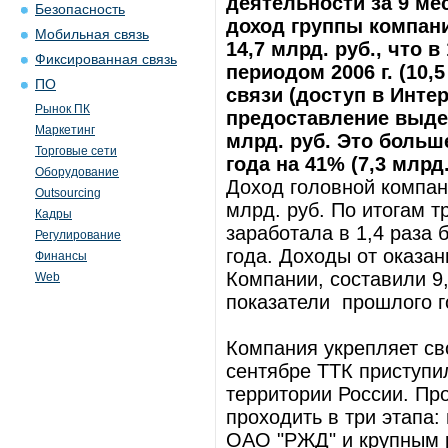
деятельности за 9 ме
Безопасность
доход группы компани
Мобильная связь
14,7 млрд. руб., что 
Фиксированная связь
периодом 2006 г. (10,
ПО
связи (доступ в Инте
Рынок ПК
предоставление выдел
Маркетинг
млрд. руб. Это больш
Торговые сети
года на 41% (7,3 млрд.
Оборудование
Доход головной компан
Outsourcing
млрд. руб. По итогам т
Кадры
заработала в 1,4 раза 
Регулирование
года. Доходы от оказа
Финансы
Компании, составили 9
Web
показатели прошлого год
Компания укрепляет св
сентябре ТТК приступил
территории России. Пр
проходить в три этапа:
ОАО "РЖД" и крупным р