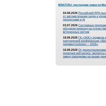
MSKIT.RU: последние новости Мо
04.08.2026
Российский RPA-рын
от автоматизации задач к упр
процессами и AI
03.07.2026
Системные програ
обсудили переход на отечеств
встроенных систем
18.06.2026
ГК «ЭОС» подвела и
партнерской конференции «Ве
документооборот – 2026»
16.06.2026
От децентрализован
governed self-service: эксперт
смену парадигмы на рынке дан