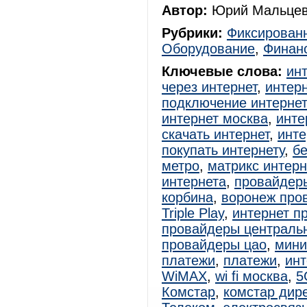
Автор:
Юрий Мальцев
Рубрики:
Фиксированн
Оборудование
,
Финан
Ключевые слова:
ин
через интернет
,
интерн
подключение интерне
интернет москва
,
инте
скачать интернет
,
инте
покупать интернету
,
б
метро
,
матрикс интер
интернета
,
провайдер
корбина
,
воронеж про
Triple Play
,
интернет п
провайдеры централь
провайдеры цао
,
мини
платежи
,
платежи
,
ин
WiMAX
,
wi fi москва
,
5
Комстар
,
комстар дире