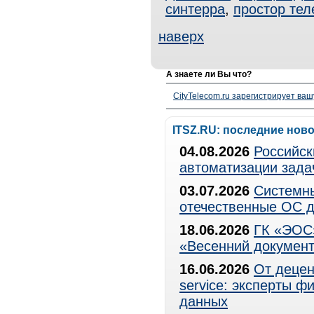
синтерра
,
простор тел
наверх
А знаете ли Вы что?
CityTelecom.ru зарегистрирует вашу
ITSZ.RU: последние нов
04.08.2026
Российск
автоматизации зада
03.07.2026
Системны
отечественные ОС д
18.06.2026
ГК «ЭОС»
«Весенний документ
16.06.2026
От децен
service: эксперты 
данных