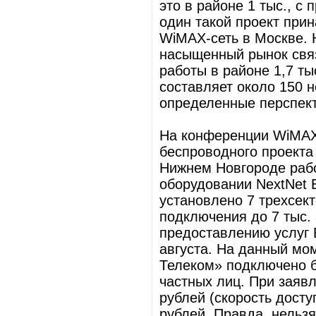
это в районе 1 тыс., с 
один такой проект при
WiMAX-сеть в Москве. Н
насыщенный рынок связ
работы в районе 1,7 ты
составляет около 150 н
определенные перспект
На конференции WiMAX 
беспроводного проекта 
Нижнем Новгороде работ
оборудовании NextNet E
установлено 7 трехсек
подключения до 7 тыс.
предоставлению услуг 
августа. На данный мо
Телеком» подключено б
частных лиц. При заяв
рублей (скорость досту
рублей. Правда, нельзя