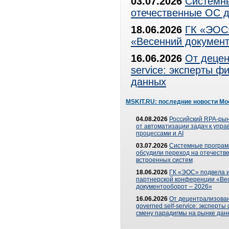
03.07.2026
Системны
отечественные ОС д
18.06.2026
ГК «ЭОС»
«Весенний документ
16.06.2026
От децен
service: эксперты 
данных
MSKIT.RU: последние новости Мо
04.08.2026
Российский RPA-рын
от автоматизации задач к упр
процессами и AI
03.07.2026
Системные програ
обсудили переход на отечеств
встроенных систем
18.06.2026
ГК «ЭОС» подвела и
партнерской конференции «Ве
документооборот – 2026»
16.06.2026
От децентрализован
governed self-service: эксперт
смену парадигмы на рынке дан