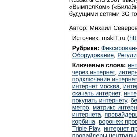
«ВымпелКом» («Билайн»
будущими сетями 3G го
Автор: Михаил Северов 
Источник: mskIT.ru (
ht
Рубрики:
Фиксированн
Оборудование
,
Регул
Ключевые слова:
ин
через интернет
,
интерн
подключение интерне
интернет москва
,
инте
скачать интернет
,
инте
покупать интернету
,
б
метро
,
матрикс интер
интернета
,
провайдер
корбина
,
воронеж про
Triple Play
,
интернет п
провайдеры централь