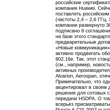
российские сертификат
компания Huawei. Сейч
поставлять российским
(частоты 2,4 – 2,6 ГГц,
компании развернуто 30
подписано 8 соглашени
на базе этого стандарт
предварительные догов
«Новые коммуникации»
активно продвигать об
802.16e. Так, этот ста
(см., например, новость
активных производителей
Alvarion, Aerospan, от
Примечательно, что од
акцентировал в своем 
решения для сотовых с
передачи HSDPA. О том
всерьез присматриватьс
Russia & CIS 2007 выс