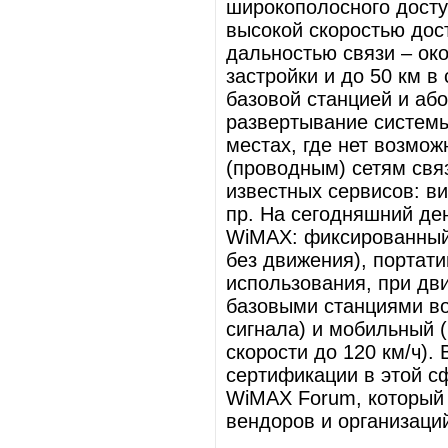
широкополосного досту
высокой скоростью дост
дальностью связи – око
застройки и до 50 км 
базовой станцией и аб
развертывание системы
местах, где нет возмо
(проводным) сетям свя
известных сервисов: в
пр. На сегодняшний де
WiMAX: фиксированный 
без движения), портат
использования, при дв
базовыми станциями в
сигнала) и мобильный 
скорости до 120 км/ч).
сертификации в этой с
WiMAX Forum, который 
вендоров и организаци