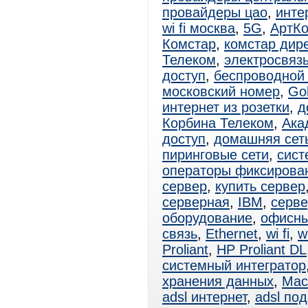
провайдеры цао
,
инте
wi fi москва
,
5G
,
АртК
Комстар
,
комстар дире
Телеком
,
электросвяз
доступ
,
беспроводной 
московский номер
,
Go
интернет из розетки
,
д
Корбина Телеком
,
Ака
доступ
,
домашняя сет
пиринговые сети
,
сист
операторы фиксирова
сервер
,
купить сервер
серверная
,
IBM
,
серве
оборудование
,
офисны
связь
,
Ethernet
,
wi fi
,
wi
Proliant
,
HP Proliant DL
системный интегратор
хранения данных
,
Мас
adsl интернет
,
adsl по