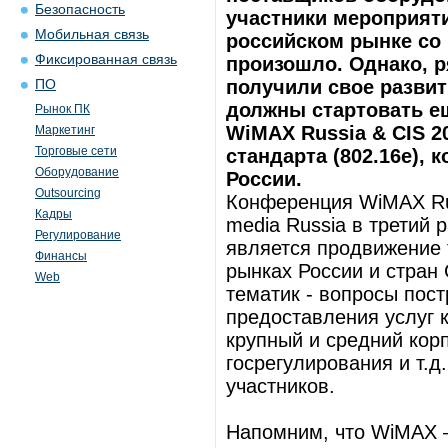
Безопасность
участники мероприят
Мобильная связь
российском рынке со
Фиксированная связь
произошло. Однако, р
получили свое развит
ПО
должны стартовать ещ
Рынок ПК
WiMAX Russia & CIS 2
Маркетинг
Торговые сети
стандарта (802.16e),
Оборудование
России.
Outsourcing
Конференция WiMAX Rus
Кадры
media Russia в третий
Регулирование
является продвижение
Финансы
рынках России и стран
Web
тематик - вопросы пост
предоставления услуг
крупный и средний кор
госрегулирования и т.д
участников.
Напомним, что WiMAX –