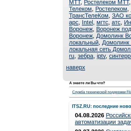
МТТ
,
Ростелеком МТТ
Телеком
,
Ростелеком
,
ТрансТелеКом
,
ЗАО к
apc
,
Intel
,
мгтс
,
атс
,
Ин
Воронеж
,
Воронеж под
Воронеж
,
Домолинк В
локальный
,
Домолинк 
локальная сеть Домол
ru
,
зебра
,
iptv
,
синтерр
наверх
А знаете ли Вы что?
Служба технической поддержки Fila
ITSZ.RU: последние нов
04.08.2026
Российск
автоматизации зада