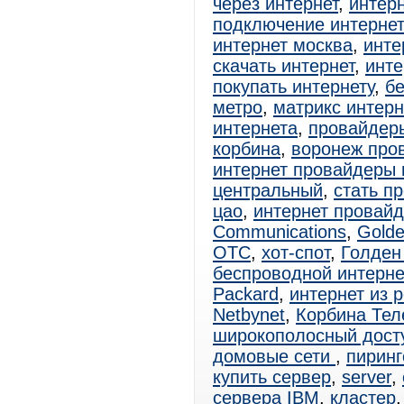
через интернет
,
интерн
подключение интерне
интернет москва
,
инте
скачать интернет
,
инте
покупать интернету
,
б
метро
,
матрикс интер
интернета
,
провайдер
корбина
,
воронеж про
интернет провайдеры 
центральный
,
стать п
цао
,
интернет провай
Communications
,
Golde
ОТС
,
хот-спот
,
Голден
беспроводной интерне
Packard
,
интернет из р
Netbynet
,
Корбина Тел
широкополосный дост
домовые сети
,
пиринг
купить сервер
,
server
,
сервера IBM
,
кластер