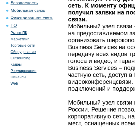
Безопасность
сеть. К моменту офиц
Мобильная связь
получил заявки на по
Фиксированная связь
связи.
Мобильный узел связи 
ПО
на предоставляемом з
Рынок ПК
организовать широкопо
Маркетинг
Торговые сети
Business Services на о
Оборудование
передачу всех видов т
Outsourcing
голоса и видео, и гара
Кадры
Business Services – п
Регулирование
частную сеть, доступ в
Финансы
видеоконференцсвязи. 
Web
подключений и поддерж
Мобильный узел связи 
России. Решение позво
корпоративную сеть, н
мест, оснащенных всем