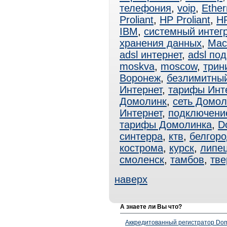
телефония
,
voip
,
Ether
Proliant
,
HP Proliant
,
HP
IBM
,
системный интег
хранения данных
,
Мас
adsl интернет
,
adsl по
moskva
,
moscow
,
трин
Воронеж
,
безлимитны
Интернет
,
тарифы Инт
Домолинк
,
сеть Домол
Интернет
,
подключени
тарифы Домолинка
,
D
синтерра
,
ктв
,
белгор
кострома
,
курск
,
липе
смоленск
,
тамбов
,
тве
наверх
А знаете ли Вы что?
Аккредитованный регистратор Dom