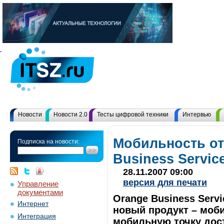
Новости
Новости 2.0
Тесты цифровой техники
Интервью
Мобильность от
Подписка на новости:
Business Servic
28.11.2007 09:00
версия для печати
Управление
документами
Orange Business Serv
Интернет
новый продукт – моб
Интеграция
мобильную точку дост