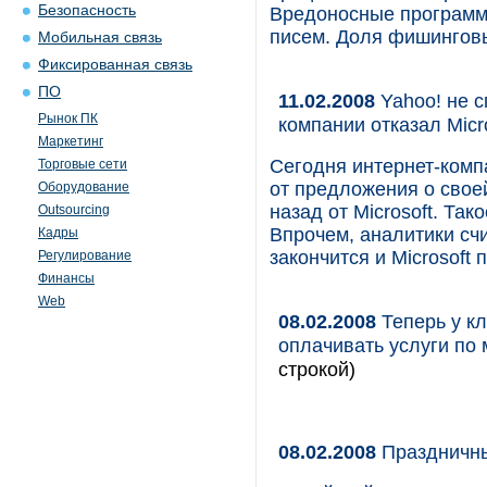
Безопасность
Вредоносные программы
писем. Доля фишинговых
Мобильная связь
Фиксированная связь
ПО
11.02.2008
Yahoo! не с
Рынок ПК
компании отказал Micr
Маркетинг
Сегодня интернет-комп
Торговые сети
от предложения о свое
Оборудование
назад от Microsoft. Та
Outsourcing
Впрочем, аналитики счи
Кадры
закончится и Microsoft
Регулирование
Финансы
Web
08.02.2008
Теперь у кл
оплачивать услуги по
строкой)
08.02.2008
Праздничн