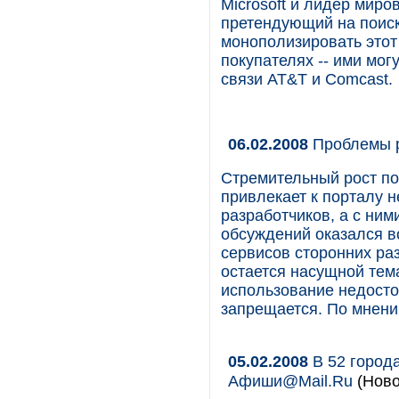
Microsoft и лидер миро
претендующий на поиск
монополизировать этот
покупателях -- ими мо
связи AT&T и Comcast.
06.02.2008
Проблемы р
Стремительный рост по
привлекает к порталу н
разработчиков, а с ним
обсуждений оказался в
сервисов сторонних раз
остается насущной тема
использование недост
запрещается. По мнени
05.02.2008
В 52 город
Афиши@Mail.Ru
(Ново