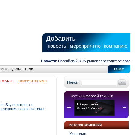
Добавить
новость
мероприятие
компанию
Новости:
Российский RPA-рынок переходит от автоматиза
ление документами
О нас
а MSKIT
Новости на NNIT
Поиск:
Тесты цифровой техники
h. Sky позволяет в
ользования новой системы
Каталог компаний
Мегаплан