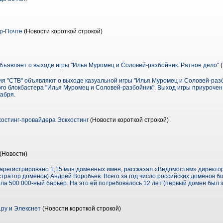
р-Почте
(Новости короткой строкой)
 объявляет о выходе игры "Илья Муромец и Соловей-разбойник. Ратное дело"
(
ния "СТВ" объявляют о выходе казуальной игры "Илья Муромец и Соловей-разб
го блокбастера "Илья Муромец и Соловей-разбойник". Выход игры приурочен
кабря.
хостинг-провайдера Эскхостинг
(Новости короткой строкой)
(Новости)
ет зарегистрировано 1,15 млн доменных имен, рассказал «Ведомостям» директо
тратор доменов) Андрей Воробьев. Всего за год число российских доменов бо
ела 500 000-ный барьер. На это ей потребовалось 12 лет (первый домен был за
ру и Элекснет
(Новости короткой строкой)