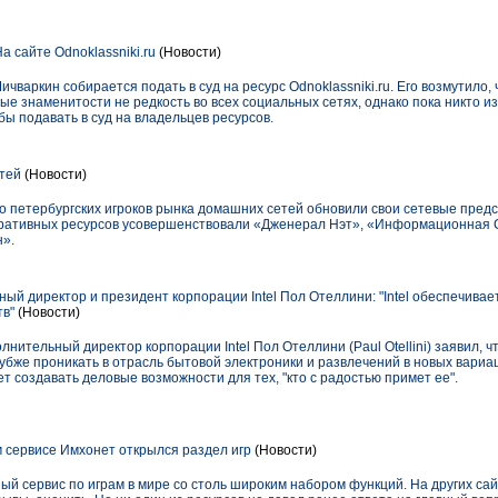
 сайте Odnoklassniki.ru
(Новости)
чваркин собирается подать в суд на ресурс Odnoklassniki.ru. Его возмутило,
е знаменитости не редкость во всех социальных сетях, однако пока никто и
бы подавать в суд на владельцев ресурсов.
тей
(Новости)
ко петербургских игроков рынка домашних сетей обновили свои сетевые предс
оративных ресурсов усовершенствовали «Дженерал Нэт», «Информационная 
н».
й директор и президент корпорации Intel Пол Отеллини: "Intel обеспечивае
тв"
(Новости)
нительный директор корпорации Intel Пол Отеллини (Paul Otellini) заявил, ч
убже проникать в отрасль бытовой электроники и развлечений в новых вариац
 создавать деловые возможности для тех, "кто с радостью примет ее".
 сервисе Имхонет открылся раздел игр
(Новости)
й сервис по играм в мире со столь широким набором функций. На других са