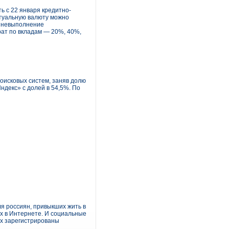
ть с 22 января кредитно-
ртуальную валюту можно
а невыполнение
рат по вкладам — 20%, 40%,
оисковых систем, заняв долю
ндекс» с долей в 54,5%. По
ля россиян, привыкших жить в
их в Интернете. И социальные
их зарегистрированы