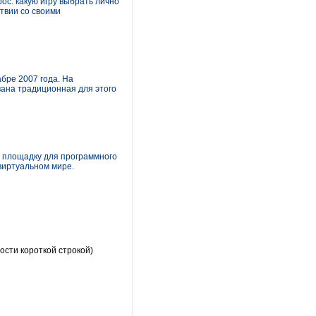
рос: какую игру выбрать лично
твии со своими
бре 2007 года. На
вана традиционная для этого
ю площадку для программного
виртуальном мире.
ости короткой строкой)