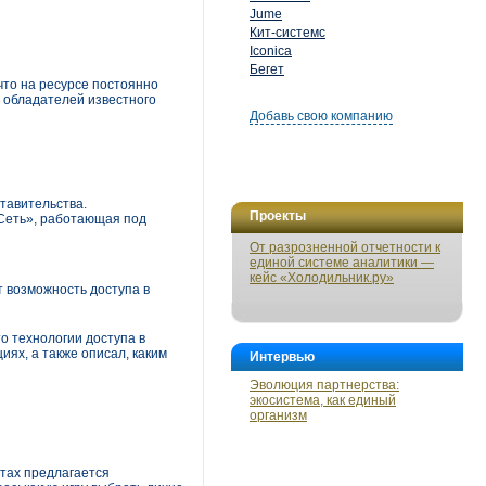
Jume
Кит-системс
Iconica
Бегет
 что на ресурсе постоянно
з обладателей известного
Добавь свою компанию
тавительства.
Проекты
Сеть», работающая под
От разрозненной отчетности к
единой системе аналитики —
кейс «Холодильник.ру»
т возможность доступа в
то технологии доступа в
иях, а также описал, каким
Интервью
Эволюция партнерства:
экосистема, как единый
организм
йтах предлагается