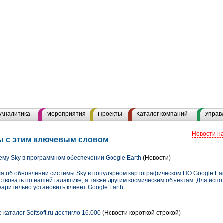
Аналитика
Мероприятия
Проекты
Каталог компаний
Управ
Новости н
лы с этим ключевым словом
ему Sky в программном обеспечении Google Earth
(Новости)
а об обновлении системы Sky в популярном картографическом ПО Google Eart
твовать по нашей галактике, а также другим космическим объектам. Для исп
арительно установить клиент Google Earth.
каталог Softsoft.ru достигло 16.000
(Новости короткой строкой)