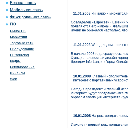
Безопасность
Мобильная связь
11.01.2008
Чичваркин множится/На
Фиксированная связь
Совладелец «Евросети» Евгений Чи
ПО
появляются его «клоны». Фальшивы
имени не обижался настолько, что
Рынок ПК
Маркетинг
Торговые сети
11.01.2008
Web для домашних се
Оборудование
В начале 2008 года сразу несколь
Outsourcing
Функциональность и дизайн корп
Кадры
брендом Info-Lan, и «Город-Онлай
Регулирование
Финансы
10.01.2008
Главный исполнительны
Web
интернет с портативных устройс
Сегодня президент и главный испол
Интернет будут продолжать все гл
образом эволюция Интернета будет
10.01.2008
На рекомендательном
Имхонет - первый рекомендательны