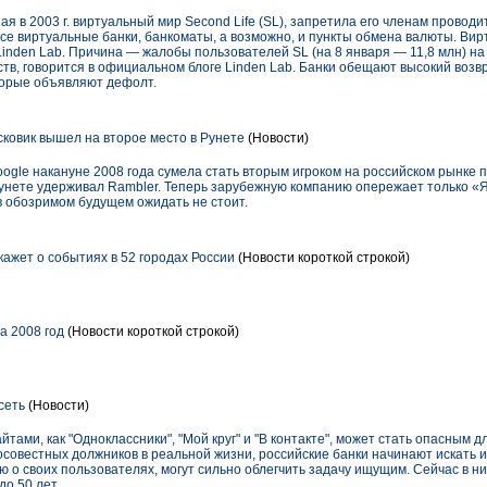
я в 2003 г. виртуальный мир Second Life (SL), запретила его членам проводи
се виртуальные банки, банкоматы, а возможно, и пункты обмена валюты. Ви
Linden Lab. Причина — жалобы пользователей SL (на 8 января — 11,8 млн) н
тв, говорится в официальном блоге Linden Lab. Банки обещают высокий возв
торые объявляют дефолт.
ковик вышел на второе место в Рунете
(Новости)
gle накануне 2008 года сумела стать вторым игроком на российском рынке п
 Рунете удерживал Rambler. Теперь зарубежную компанию опережает только «Я
в обозримом будущем ожидать не стоит.
жет о событиях в 52 городах России
(Новости короткой строкой)
а 2008 год
(Новости короткой строкой)
сеть
(Новости)
ами, как "Одноклассники", "Мой круг" и "В контакте", может стать опасным д
совестных должников в реальной жизни, российские банки начинают искать 
 о своих пользователях, могут сильно облегчить задачу ищущим. Сейчас в н
до 50 лет.