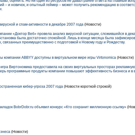
зывы, оценить. Но ни один из ресурсов не давал ранее ответа на главный воп
й – и новичок, и опытный геймер – может получить рекомендацию в соответс
и.
ирусной и спам-активности в декабре 2007 года
(Новости)
мпании «Доктор Веб» провела анализ вирусной ситуации, сложившейся в дека
бстановка была достаточно спокойной. Лишь в конце месяца была зафиксиро
, связанных преимущественно с подготовкой к Новому году и Рождеству.
 компании ABBYY доступны в виртуальном мире игры Virtonomica
(Новости)
-игра Виртономика предоставила на своих виртуальных просторах рекламну
ерь программные продукты компании повышают эффективность бизнеса и в 
остраненная кибер-угроза 2007 года
(Новости короткой строкой)
кладок BobrDobr.ru объявил конкурс «Кто сохранит миллионную ссылку»
(Нов
изнеса
(Новости)