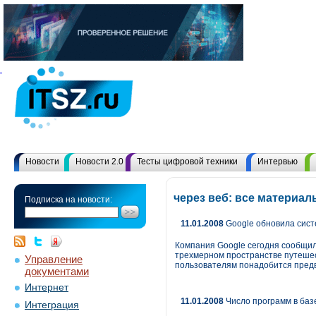
Новости
Новости 2.0
Тесты цифровой техники
Интервью
через веб: все материа
Подписка на новости:
11.01.2008
Google обновила сист
Компания Google сегодня сообщил
трехмерном пространстве путешес
Управление
пользователям понадобится предв
документами
Интернет
11.01.2008
Число программ в базе 
Интеграция