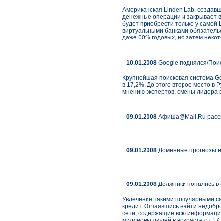
Американская Linden Lab, создавша
денежные операции и закрывает в
будет приобрести только у самой 
виртуальными банками обязательс
даже 60% годовых, но затем неко
10.01.2008
Google поднялся/Поис
Крупнейшая поисковая система Goo
в 17,2%. До этого второе место в
мнению экспертов, смены лидера 
09.01.2008
Афиша@Mail.Ru расска
09.01.2008
Доменные прогнозы н
09.01.2008
Должники попались в 
Увлечение такими популярными сайт
кредит. Отчаявшись найти недобро
сети, содержащие всю информацию
миллионы людей в возрасте от 17 