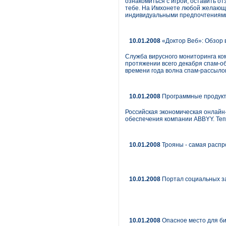
ознакомиться с игрой, оставить от
тебе. На Имхонете любой желающи
индивидуальными предпочтениям
10.01.2008
«Доктор Веб»: Обзор в
Служба вирусного мониторинга ко
протяжении всего декабря спам-о
времени года волна спам-рассылок
10.01.2008
Программные продукты
Российская экономическая онлайн
обеспечения компании ABBYY. Теп
10.01.2008
Трояны - самая распр
10.01.2008
Портал социальных за
10.01.2008
Опасное место для б