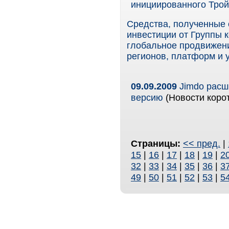
инициированного Трой
Средства, полученные 
инвестиции от Группы 
глобальное продвижени
регионов, платформ и у
09.09.2009
Jimdo расши
версию
(Новости корот
Страницы:
<< пред.
|
15
|
16
|
17
|
18
|
19
|
2
32
|
33
|
34
|
35
|
36
|
3
49
|
50
|
51
|
52
|
53
|
5