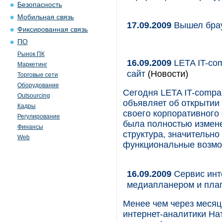
Безопасность
Мобильная связь
17.09.2009
Вышел брау
Фиксированная связь
ПО
Рынок ПК
16.09.2009
LETA IT-co
Маркетинг
сайт
(Новости)
Торговые сети
Оборудование
Сегодня LETA IT-compa
Outsourcing
объявляет об открытии
Кадры
своего корпоративного 
Регулирование
была полностью измене
Финансы
структура, значительн
Web
функциональные возмо
16.09.2009
Сервис инт
медиапланером и плаг
Менее чем через месяц
интернет-аналитики Нат