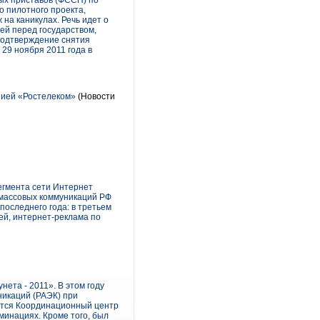
ых приставов (ФССП) по
о пилотного проекта,
на каникулах. Речь идет о
ей перед государством,
 подтверждение снятия
29 ноября 2011 года в
нией «Ростелеком»
(Новости
егмента сети Интернет
 массовых коммуникаций РФ
последнего года: в третьем
ей, интернет-реклама по
ета - 2011». В этом году
никаций (РАЭК) при
ется Координационный центр
минациях. Кроме того, был