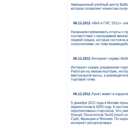
Авиационный учебный центр Baltic
которая позволяет клиентам получ
08.12.2011
«Веб и ГИС 2011»: се
Начинаем публиковать отчеты о п
соответствие с программой миник
первой секции, которая состояла и
технологиями, на тему взаимодей
06.12.2011
Интернет-сервис МойС
Интернет-сервис управления торг
Работая на любом ноутбуке, нетб
виртуальной кассы, а руководител
торговой точке.
06.12.2011
Рунет живет в паралл
5 декабря 2011 года в Москве про
Аррингтоном в 2005 году. К наст
перспективных стартапов. Это уж
Disrupt. Посетители TechCrunch.c
США, Францию и Японию. По оценка
интернет-ресурсов мира.