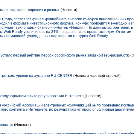
ьше стартапов, хороших и разных
(Новости)
11 года, состоялся финал крупнейшего в России конкурса инновационных про
ходил в формате инвестиционного форума. Конкурс проводится ежегодно и в 
ыступает технопарк и бизнес-инкубатор «Ингрия». По данным устроителей, в 
ы Web Ready увеличилось на 34% по сравнению с прошлым годом. Отметим так
ных номинаций, учрежденных партнерами конкурса Web Ready.
пустило первый рейтинг персон российского рынка заказной веб-разработки
(
третьего уровня на аукционе RU-CENTER
(Новости короткой строкой)
международном опыте регулирования Интернета
(Новости)
и Российской Ассоциации электронных коммуникаций было проведено иссле
ого контента в Интернете, по результатам которого опубликован аналитичес
совестью
(Новости)