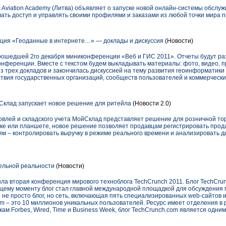
 Aviation Academy (Литва) объявляет о запуске новой онлайн-системы обслу
ать доступ и управлять своими профилями и заказами из любой точки мира 
кция «Геоданные в интернете…» — доклады и дискуссия
(Новости)
рошедшей 2го декабря миниконференции «Веб и ГИС 2011». Отчеты будут раз
онференции. Вместе с текстом будем выкладывать материалы: фото, видео, 
з трех докладов и закончилась дискуссией на тему развития геоинформатики и
ствия государственных организаций, сообществ пользователей и коммерчески
клад запускает новое решение для ритейла
(Новости 2.0)
овлей и складского учета МойСклад представляет решение для розничной тор
уке или планшете, новое решение позволяет продавцам регистрировать про
ям – контролировать выручку в режиме реального времени и анализировать д
ельной реальности
(Новости)
шла вторая конференция мирового техноблога TechCrunch 2011. Блог TechCr
оящему моменту блог стал главной международной площадкой для обсуждения
е не просто блог, но сеть, включающая пять специализированных web-сайтов
om – это 10 миллионов уникальных пользователей. Ресурс имеет отделения в 
м Forbes, Wired, Time и Business Week, блог TechCrunch.com является одни