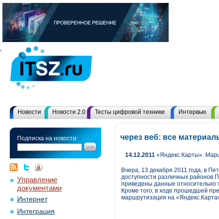
Новости
Новости 2.0
Тесты цифровой техники
Интервью
через веб: все материа
Подписка на новости:
14.12.2011
«Яндекс.Карты». Мар
Вчера, 13 декабря 2011 года, в П
доступности различных районов П
Управление
приведены данные относительно то
документами
Кроме того, в ходе прошедшей пр
маршрутизация на «Яндекс.Картах
Интернет
Интеграция