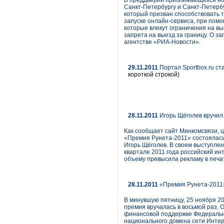
В преддверии приближающихся нов
Санкт-Петербургу и Санкт-Петерб
который призван способствовать т
запуске онлайн-сервиса, при пом
которые влекут ограничения на вы
запрета на выезд за границу. О з
агентстве «РИА-Новости».
29.11.2011
Портал Sportbox.ru с
короткой строкой)
28.11.2011
Игорь Щёголев вручил
Как сообщает сайт Минкомсвязи, 
«Премия Рунета-2011» состоялась
Игорь Щёголев. В своем выступлен
квартале 2011 года российский ин
объему превысила рекламу в печа
28.11.2011
«Премия Рунета-2011»
В минувшую пятницу, 25 ноября 20
премия вручалась в восьмой раз.
финансовой поддержке Федеральн
национального домена сети Интер