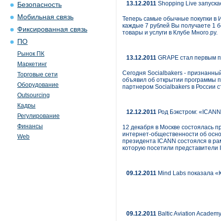
13.12.2011
Shopping Live запуска
Безопасность
Мобильная связь
Теперь самые обычные покупки в И
каждые 7 рублей Вы получаете 1 
Фиксированная связь
товары и услуги в Клубе Много.ру.
ПО
Рынок ПК
13.12.2011
GRAPE стал первым па
Маркетинг
Сегодня Socialbakers - признанны
Торговые сети
объявил об открытии программы па
Оборудование
партнером Socialbakers в России 
Outsourcing
Кадры
12.12.2011
Род Бэкстром: «ICANN
Регулирование
Финансы
12 декабря в Москве состоялась 
интернет-общественности об осно
Web
президента ICANN состоялся в ра
которую посетили представители 
09.12.2011
Mind Labs показала «
09.12.2011
Baltic Aviation Acade