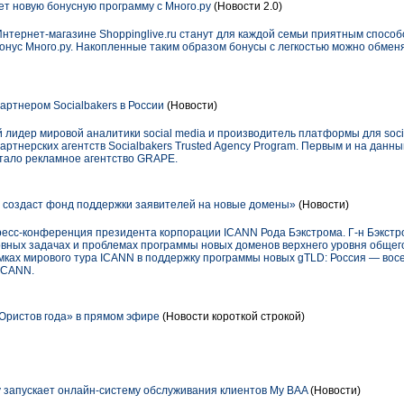
ет новую бонусную программу с Много.ру
(Новости 2.0)
нтернет-магазине Shoppinglive.ru станут для каждой семьи приятным способ
бонус Много.ру. Накопленные таким образом бонусы с легкостью можно обме
ртнером Socialbakers в России
(Новости)
й лидер мировой аналитики social media и производитель платформы для socia
ртнерских агентств Socialbakers Trusted Agency Program. Первым и на дан
стало рекламное агентство GRAPE.
 создаст фонд поддержки заявителей на новые домены»
(Новости)
пресс-конференция президента корпорации ICANN Рода Бэкстрома. Г-н Бэкстр
вных задачах и проблемах программы новых доменов верхнего уровня общего
мках мирового тура ICANN в поддержку программы новых gTLD: Россия — восе
ICANN.
Юристов года» в прямом эфире
(Новости короткой строкой)
my запускает онлайн-систему обслуживания клиентов My BAA
(Новости)