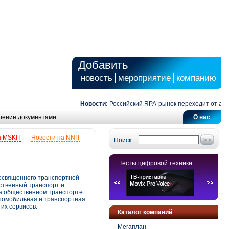
Добавить
новость
мероприятие
компанию
Новости:
Российский RPA-рынок переходит от автомат
ление документами
О нас
а MSKIT
Новости на NNIT
Поиск:
Тесты цифровой техники
посвященного транспортной
ственный транспорт и
на общественном транспорте.
втомобильная и транспортная
их сервисов.
Каталог компаний
Мегаплан