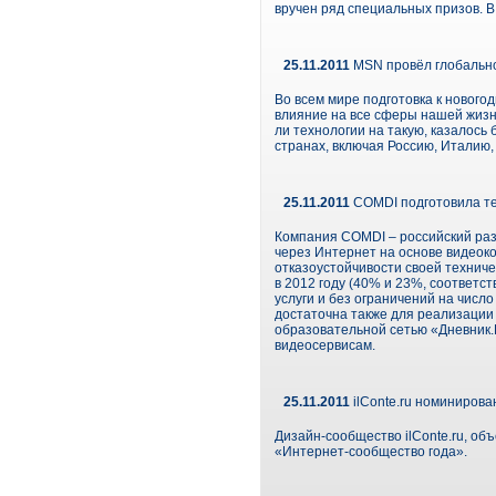
вручен ряд специальных призов. В
25.11.2011
MSN провёл глобально
Во всем мире подготовка к новог
влияние на все сферы нашей жизн
ли технологии на такую, казалось
странах, включая Россию, Италию
25.11.2011
COMDI подготовила тех
Компания COMDI – российский раз
через Интернет на основе видеок
отказоустойчивости своей технич
в 2012 году (40% и 23%, соответ
услуги и без ограничений на чис
достаточна также для реализации
образовательной сетью «Дневник.
видеосервисам.
25.11.2011
ilConte.ru номиниров
Дизайн-сообщество ilConte.ru, о
«Интернет-сообщество года».