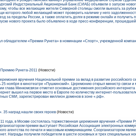
огодних и рождественских каникул управление Федеральной службы судебн
ургский Индустриальный Акционерный Банк (СИАБ) объявили о запуске новог
ому, чтобы все желающие жители Северной столицы смогли выехать за рубеж 
ощи которого любой желающий может проверить наличие у него задолженност
езд за пределы России, а также оплатить долги в режиме онлайн и получить
апуске нового проекта было объявлено в ходе пресс-конференции, прошедшей 
тал обладателем «Премии Рунета» в номинации «Спорт», учрежденной компа
 Премию Рунета-2011
(Новости)
церемония вручения Национальной премии за вклад в развитие российского с
 25 ноября в кинотеатре «Пушкинский». Церемонию открыл министр связи и
ии глава Минкомсвязи отметил основные достижения российского интернета 
тернет вышел на первое место в Европе по количеству интернет-пользовател
тных СМИ, зарегистрирован миллион доменов в зоне «.рф».
. 35 наград нашли своих героев
(Новости)
11 года, в Москве состоялась торжественная церемония вручения «Премии Рун
 Организатором премии выступает Российская Ассоциация электронных комму
ого агентства по печати и массовым коммуникациям. Соорганизатором явля
нет. Награды получили победители в шести основных и трех специальных но