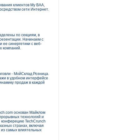
живания клиентов My BAA,
посредством сети Интернет.
делены по секциям, в
презентации. Начинаем с
 ее синергетики с веб-
х компаний.
говли - МойСклад.Розница.
дажи в удобном интерфейсе
инамику продаж в каждой
unch.com основан Майклом
 прорывных технологий и
 и конферецию TechCrunch
разных странах, включая
м из самых влиятельных