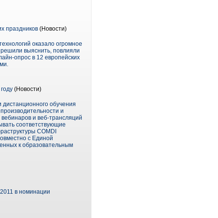
их праздников
(Новости)
технологий оказало огромное
 решили выяснить, повлияли
лайн-опрос в 12 европейских
ми.
 году
(Новости)
и дистанционного обучения
 производительности и
 вебинаров и веб-трансляций
зывать соответствующие
нфраструктуры COMDI
совместно с Единой
ченных к образовательным
 2011 в номинации