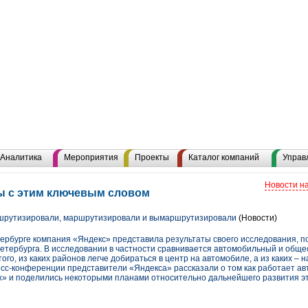
Аналитика
Мероприятия
Проекты
Каталог компаний
Управ
Новости н
лы с этим ключевым словом
шрутизировали, маршрутизировали и вымаршрутизировали
(Новости)
етербурге компания «Яндекс» представила результаты своего исследования, 
етербурга. В исследовании в частности сравнивается автомобильный и обще
го, из каких районов легче добираться в центр на автомобиле, а из каких – 
есс-конференции представители «Яндекса» рассказали о том как работает а
» и поделились некоторыми планами относительно дальнейшего развития эт