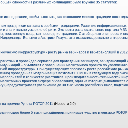
 общей сложности в различных номинациях было вручено 35 статуэток.
е исследование, чтобы выяснить, как технологии меняют традиции новогодн
одним праздникам связана с особыми традициями. Развитие информационных 
и и значительно ускорило её ритм. Эксперты развлекательного портала MSN
 бы, неизменную вещь, как новогодние традиции. С этой целью они провели он
, Нидерланды, Бельгию и Австрию. Результаты оказались довольно интересны
ническую инфраструктуру к росту рынка вебинаров и веб-трансляций в 2012
работчик и провайдер сервисов для проведения вебинаров, веб-трансляций 
оммуникаций – объявляет о завершении масштабного проекта по увеличению
еской инфраструктуры. При существующих прогнозах роста российского рынка
ственно) проведенная модернизация позволит COMDI и в следующем году ока
ло мероприятий и количество участников. Производительность технической и
 масштабных проектов в сфере образования, один из которых (выполняется 
Ру») предусматривает увеличение до 30 тыс. числа российских школ, подклю
ан на премию Рунета РОТОР 2011
(Новости 2.0)
бъединяющее более 5 тысяч дизайнеров, принимает участие в конкурсе РОТОР