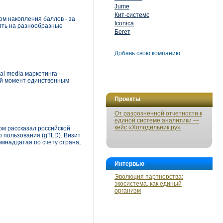
Jume
Кит-системс
ом накопления баллов - за
Iconica
нять на разнообразные
Бегет
Добавь свою компанию
l media маркетинга -
ный момент единственным
Проекты
От разрозненной отчетности к
единой системе аналитики —
кейс «Холодильник.ру»
ом рассказал российской
 пользования (gTLD). Визит
мнадцатая по счету страна,
Интервью
Эволюция партнерства:
экосистема, как единый
организм