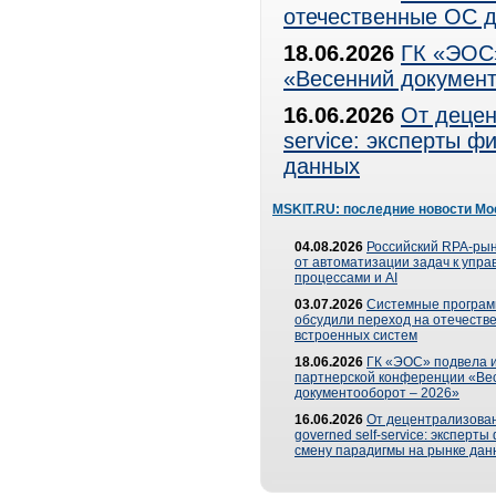
отечественные ОС д
18.06.2026
ГК «ЭОС»
«Весенний документ
16.06.2026
От децен
service: эксперты 
данных
MSKIT.RU: последние новости Мо
04.08.2026
Российский RPA-рын
от автоматизации задач к упр
процессами и AI
03.07.2026
Системные програ
обсудили переход на отечеств
встроенных систем
18.06.2026
ГК «ЭОС» подвела и
партнерской конференции «Ве
документооборот – 2026»
16.06.2026
От децентрализован
governed self-service: эксперт
смену парадигмы на рынке дан