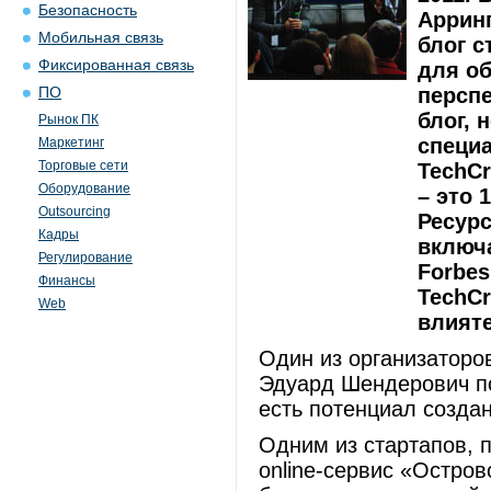
Безопасность
Арринг
Мобильная связь
блог 
Фиксированная связь
для о
перспе
ПО
блог, 
Рынок ПК
специ
Маркетинг
Торговые сети
TechCr
Оборудование
– это 
Outsourcing
Ресурс
Кадры
включ
Регулирование
Forbes
Финансы
TechC
Web
влият
Один из организаторов
Эдуард Шендерович под
есть потенциал созда
Одним из стартапов, 
online-сервис «Остров