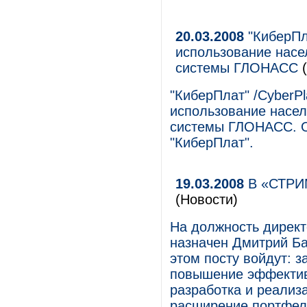
20.03.2008
"КиберПл
использование насе
системы ГЛОНАСС
(
"КиберПлат" /CyberPl
использование насел
системы ГЛОНАСС. О
"КиберПлат".
19.03.2008
В «СТРИМ
(Новости)
На должность дирек
назначен Дмитрий Ба
этом посту войдут: 
повышение эффектив
разработка и реализ
расширение портфеля