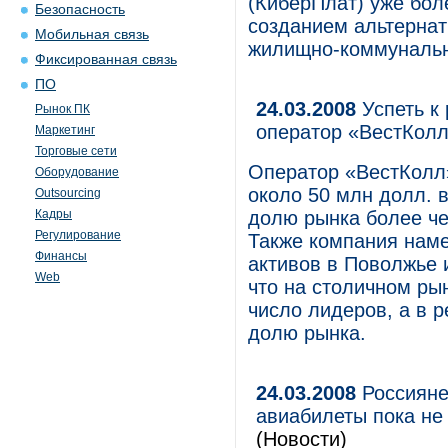
(КиберПлат) уже бол
Безопасность
созданием альтернат
Мобильная связь
жилищно-коммунальн
Фиксированная связь
ПО
24.03.2008
Успеть к 
Рынок ПК
оператор «ВестКол
Маркетинг
Торговые сети
Оператор «ВестКолл»
Оборудование
около 50 млн долл. в
Outsourcing
Кадры
долю рынка более че
Регулирование
Также компания наме
Финансы
активов в Поволжье 
Web
что на столичном ры
число лидеров, а в р
долю рынка.
24.03.2008
Россияне
авиабилеты пока не
(Новости)