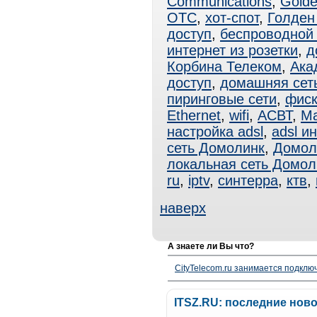
Communications
,
Golde
ОТС
,
хот-спот
,
Голден
доступ
,
беспроводной 
интернет из розетки
,
д
Корбина Телеком
,
Ака
доступ
,
домашняя сет
пиринговые сети
,
фиск
Ethernet
,
wifi
,
АСВТ
,
Ма
настройка adsl
,
adsl и
сеть Домолинк
,
Домол
локальная сеть Домол
ru
,
iptv
,
синтерра
,
ктв
,
наверх
А знаете ли Вы что?
CityTelecom.ru занимается подклю
ITSZ.RU: последние нов