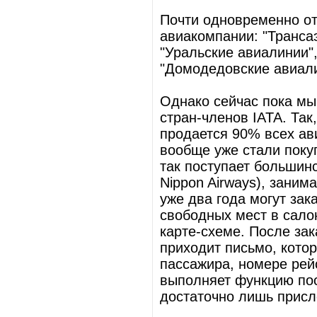
Почти одновременно от
авиакомпании: "Трансаэ
"Уральские авиалинии",
"Домодедовские авиалин
Однако сейчас пока мы
стран-членов IATA. Так
продается 90% всех ав
вообще уже стали поку
так поступает большин
Nippon Airways), зани
уже два года могут зак
свободных мест в сало
карте-схеме. После зак
приходит письмо, кото
пассажира, номере рейс
выполняет функцию пос
достаточно лишь присло