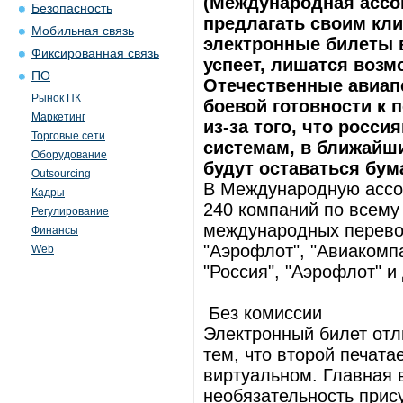
(Международная ассо
Безопасность
предлагать своим кл
Мобильная связь
электронные билеты 
Фиксированная связь
успеет, лишатся воз
ПО
Отечественные авиап
Рынок ПК
боевой готовности к 
Маркетинг
из-за того, что росс
Торговые сети
системам, в ближайш
Оборудование
будут оставаться бу
Outsourcing
В Международную ассоц
Кадры
240 компаний по всем
Регулирование
международных перевоз
Финансы
"Аэрофлот", "Авиакомпан
Web
"Россия", "Аэрофлот" и 
Без комиссии
Электронный билет отл
тем, что второй печата
виртуальном. Главная 
необязательность прис