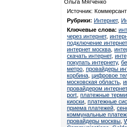
Ольга Мягченко
Источник: Коммерсант
Рубрики:
Интернет
,
И
Ключевые слова:
ин
через интернет
,
интерн
подключение интерне
интернет москва
,
инте
скачать интернет
,
инте
покупать интернету
,
б
метро
,
провайдеры ин
корбина
,
цифровое те
московская область
,
и
провайдером интерне
port
,
платежные терм
киоски
,
платежные си
приема платежей
,
сен
коммунальные платеж
провайдеры москвы
,
W