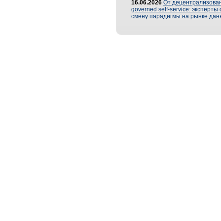
16.06.2026
От децентрализован
governed self-service: эксперт
смену парадигмы на рынке дан