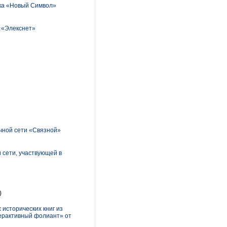
нка «Новый Символ»
в «Элекснет»
чной сети «Связной»
 сети, участвующей в
)
исторических книг из
терактивный фолиант» от