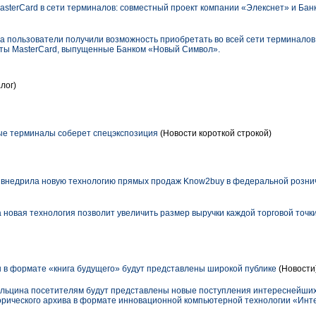
sterCard в сети терминалов: совместный проект компании «Элекснет» и Ба
та пользователи получили возможность приобретать во всей сети терминало
ты MasterCard, выпущенные Банком «Новый Символ».
лог)
ые терминалы соберет спецэкспозиция
(Новости короткой строкой)
внедрила новую технологию прямых продаж Know2buy в федеральной розни
 новая технология позволит увеличить размер выручки каждой торговой точки
в формате «книга будущего» будут представлены широкой публике
(Новости
Ельцина посетителям будут представлены новые поступления интереснейших 
торического архива в формате инновационной компьютерной технологии «Ин