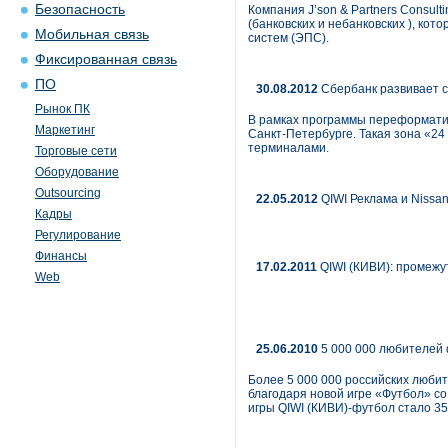
Безопасность
Компания J’son & Partners Consul
(банковских и небанковских ), к
Мобильная связь
систем (ЭПС).
Фиксированная связь
ПО
30.08.2012
Сбербанк развивает с
Рынок ПК
В рамках программы переформатир
Маркетинг
Санкт-Петербурге. Такая зона «2
терминалами.
Торговые сети
Оборудование
Outsourcing
22.05.2012
QIWI Реклама и Nissan
Кадры
Регулирование
Финансы
17.02.2011
QIWI (КИВИ): промежу
Web
25.06.2010
5 000 000 любителей 
Более 5 000 000 российских любит
благодаря новой игре «Футбол» с
игры QIWI (КИВИ)-футбол стало 35