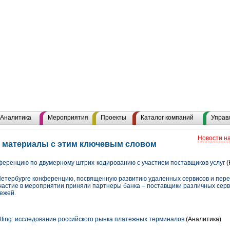
Аналитика
Мероприятия
Проекты
Каталог компаний
Управ
Новости н
е материалы с этим ключевым словом
еренцию по двумерному штрих-кодированию с участием поставщиков услуг
(
Петербурге конференцию, посвященную развитию удаленных сервисов и пере
частие в мероприятии приняли партнеры банка – поставщики различных серви
ежей.
ulting: исследование российского рынка платежных терминалов
(Аналитика)