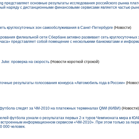
ting представляет основные результаты исследования российского рынка пл
оторый наряду с дистанционными финансовыми сервисами является частью ры
еть круглосуточных зон самообслуживания в Санкт-Петербурге
(Новости)
ования филиальной сети Сбербанк активно развивает сеть круглосуточных 
4 часа» представляет собой помещение с несколькими банкоматами и инфо
 Juke: проверка на скорость
(Новости короткой строкой)
точные результаты голосования конкурса «Автомобиль года в России»
(Новост
футбола следят за ЧМ-2010 на платежных терминалах QIWI (КИВИ)
(Новости)
елей футбола узнали о результатах первых 2-х туров Чемпионата мира в ЮА
о встроенным информационном сервисом «ЧМ-2010». При этом только за перв
0 000 человек.