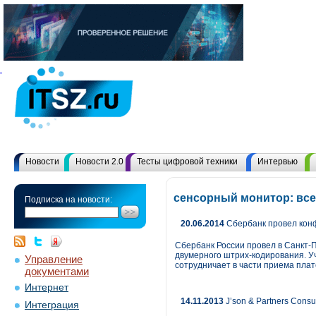
Новости
Новости 2.0
Тесты цифровой техники
Интервью
сенсорный монитор: вс
Подписка на новости:
20.06.2014
Сбербанк провел конф
Сбербанк России провел в Санкт-
двумерного штрих-кодирования. У
Управление
сотрудничает в части приема плат
документами
Интернет
14.11.2013
J’son & Partners Cons
Интеграция