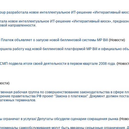
oup разработала новое интеллектуальное ИТ-решение «Интерактивный киос
тала новое интеллектуальное ИТ-решение «Интерактивный киоск», предназ
евой направленности.
латеж объявляет о запуске новой биллинговой системы MP Bill
(Новости)
шила работу над новой биллинговой платформой MP Bill и официально объя
МП подвела итоги своей деятельности в первом квартале 2008 года.
(Новост
вости)
ственная рабочая группа по совершенствованию законодательства в сфере п
ение правительства РФ проект "Закона о платежах". Документ должен постав
латежных терминалов.
ограничат в услугах/ Депутаты обсудили сценарии сокращения рынка
(Ново
терминалы самообслуживания могут быть введены серьезные ограничения. Д