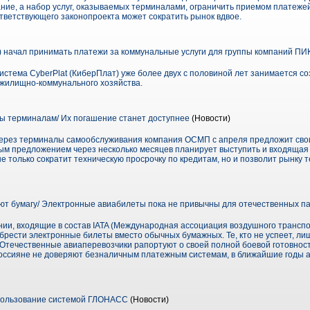
ние, а набор услуг, оказываемых терминалами, ограничить приемом платеже
тветствующего законопроекта может сократить рынок вдвое.
) начал принимать платежи за коммунальные услуги для группы компаний ПИ
истема CyberPlat (КиберПлат) уже более двух с половиной лет занимается с
 жилищно-коммунального хозяйства.
ы терминалам/ Их погашение станет доступнее
(Новости)
ерез терминалы самообслуживания компания ОСМП с апреля предложит свои
ым предложением через несколько месяцев планирует выступить и входящая 
 не только сократит техническую просрочку по кредитам, но и позволит рынку
т бумагу/ Электронные авиабилеты пока не привычны для отечественных п
нии, входящие в состав IATA (Международная ассоциация воздушного трансп
брести электронные билеты вместо обычных бумажных. Те, кто не успеет, л
Отечественные авиаперевозчики рапортуют о своей полной боевой готовност
 россияне не доверяют безналичным платежным системам, в ближайшие годы 
пользование системой ГЛОНАСС
(Новости)