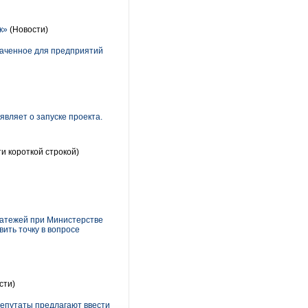
к»
(Новости)
наченное для предприятий
вляет о запуске проекта.
и короткой строкой)
латежей при Министерстве
ить точку в вопросе
сти)
епутаты предлагают ввести