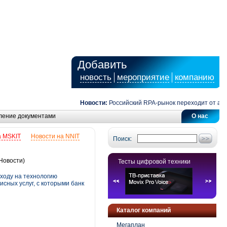
Добавить
новость
мероприятие
компанию
Новости:
Российский RPA-рынок переходит от автомат
ление документами
О нас
а MSKIT
Новости на NNIT
Поиск:
Новости)
Тесты цифровой техники
ходу на технологию
сных услуг, с которыми банк
Каталог компаний
Мегаплан