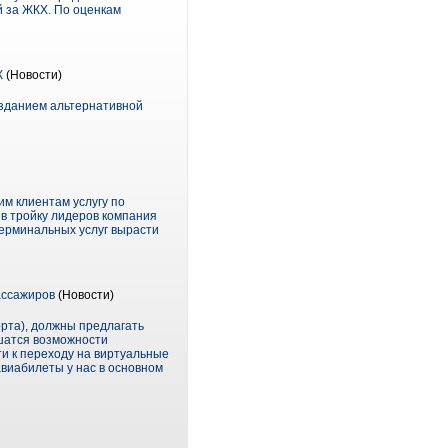
й за ЖКХ. По оценкам
К
(Новости)
озданием альтернативной
м клиентам услугу по
в тройку лидеров компания
 терминальных услуг вырасти
ассажиров
(Новости)
орта), должны предлагать
ишатся возможности
и к переходу на виртуальные
авиабилеты у нас в основном