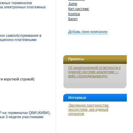
атежных терминалов
Jume
нка электронных платежных
Кит-системс
Iconica
Бегет
Добавь свою компанию
зон самообслуживания в
рмационно-платёжными
Проекты
От разрозненной отчетности к
единой системе аналитики —
кейс «Холодильник.ру»
и короткой строкой)
Интервью
Эволюция партнерства:
экосистема, как единый
Р на терминалах QIWI (КИВИ),
организм
ые 3 недели участниками