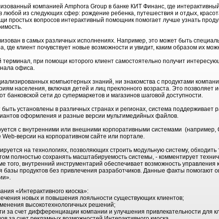
изованный компанией Amphora Group в банке КИТ Финанс, где интерактивный
любой из следующих сфер: рождение ребенка, путешествия и отдых, красота
ощи простых вопросов интерактивный помощник помогает лучше узнать проду
оимость.
лизован в самых различных исполнениях. Например, это может быть специал
 где клиент почувствует новые возможности и увидит, каким образом их мож
й терминал, при помощи которого клиент самостоятельно получит интересу
онала офиса.
циализированных компьютерных знаний, ни знакомства с продуктами компани
риям населения, включая детей и лиц преклонного возраста. Это позволяет 
от банковской сети до супермаркетов и магазинов шаговой доступности.
т быть установлены в различных странах и регионах, система поддерживает 
ариантов оформления и разные версии мультимедийных файлов.
руется с внутренними или внешними корпоративными системами (например, C
 Web-версии на корпоративном сайте или портале.
руется на технологиях, позволяющих строить модульную систему, обходить
том полностью сохранять масштабируемость системы, - комментирует техни
ме того, внутренний инструментарий обеспечивает возможность управления 
я базы продуктов без привлечения разработчиков. Данные факты помогают о
ии».
ания «Интерактивного киоска»:
лечения новых и повышения лояльности существующих клиентов;
именения высокотехнологичных решений;
и за счет дифференциации компании и улучшения привлекательности для кл
в за счет рекламных возможностей Интерактивного киоска.