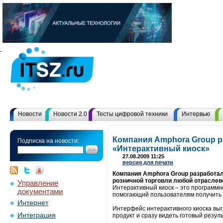
Новости
Новости 2.0
Тесты цифровой техники
Интервью
Компания Amphora Group р
Подписка на новости:
«Интерактивный киоск»
27.08.2009 11:25
версия для печати
Компания Amphora Group разработал
розничной торговли любой отраслев
Управление
Интерактивный киоск – это программ
документами
помогающий пользователям получить 
Интернет
Интерфейс интерактивного киоска вы
Интеграция
продукт и сразу видеть готовый резуль