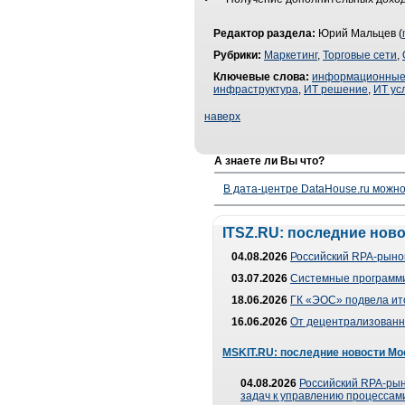
Редактор раздела:
Юрий Мальцев (
Рубрики:
Маркетинг
,
Торговые сети
,
Ключевые слова:
информационные 
инфраструктура
,
ИТ решение
,
ИТ ус
наверх
А знаете ли Вы что?
В дата-центре DataHouse.ru можно
ITSZ.RU: последние нов
04.08.2026
Российский RPA-рынок
03.07.2026
Системные программи
18.06.2026
ГК «ЭОС» подвела ит
16.06.2026
От децентрализованно
MSKIT.RU: последние новости Мо
04.08.2026
Российский RPA-рын
задач к управлению процессами