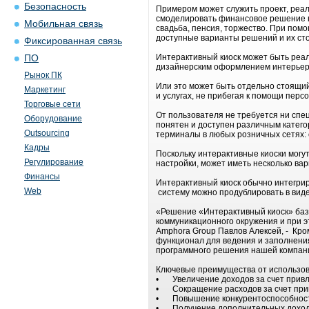
Безопасность
Примером может служить проект, реал
смоделировать финансовое решение в 
Мобильная связь
свадьба, пенсия, торжество. При пом
доступные варианты решений и их ст
Фиксированная связь
Интерактивный киоск может быть реа
ПО
дизайнерским оформлением интерьера,
Рынок ПК
Или это может быть отдельно стоящи
Маркетинг
и услугах, не прибегая к помощи перс
Торговые сети
От пользователя не требуется ни спе
Оборудование
понятен и доступен различным катего
Outsourcing
терминалы в любых розничных сетях: 
Кадры
Поскольку интерактивные киоски могу
Регулирование
настройки, может иметь несколько в
Финансы
Интерактивный киоск обычно интегри
Web
систему можно продублировать в виде
«Решение «Интерактивный киоск» бази
коммуникационного окружения и при э
Amphora Group Павлов Алексей, - Кро
функционал для ведения и заполнени
программного решения нашей компан
Ключевые преимущества от использов
•
Увеличение доходов за счет прив
•
Сокращение расходов за счет пр
•
Повышение конкурентоспособност
•
Получение дополнительных доходо