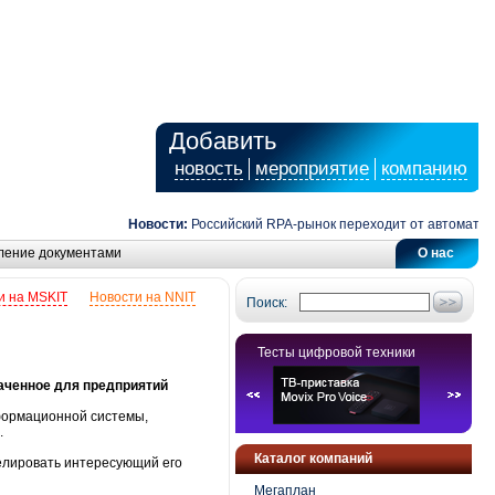
Добавить
новость
мероприятие
компанию
Новости:
Российский RPA-рынок переходит от автоматизаци
ление документами
О нас
и на MSKIT
Новости на NNIT
Поиск:
Тесты цифровой техники
аченное для предприятий
формационной системы,
.
Каталог компаний
елировать интересующий его
Мегаплан