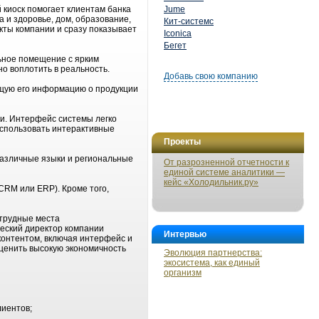
 киоск помогает клиентам банка
Jume
 и здоровье, дом, образование,
Кит-системс
кты компании и сразу показывает
Iconica
Бегет
ьное помещение с ярким
но воплотить в реальность.
Добавь свою компанию
ющую его информацию о продукции
и. Интерфейс системы легко
использовать интерактивные
Проекты
различные языки и региональные
От разрозненной отчетности к
единой системе аналитики —
кейс «Холодильник.ру»
RM или ERP). Кроме того,
 трудные места
ческий директор компании
Интервью
контентом, включая интерфейс и
ценить высокую экономичность
Эволюция партнерства:
экосистема, как единый
организм
иентов;