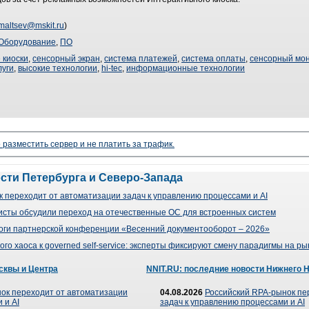
maltsev@mskit.ru
)
Оборудование
,
ПО
киоски
,
сенсорный экран
,
система платежей
,
система оплаты
,
сенсорный мо
луги
,
высокие технологии
,
hi-tec
,
информационные технологии
 разместить сервер и не платить за трафик.
ости Петербурга и Северо-Запада
 переходит от автоматизации задач к управлению процессами и AI
сты обсудили переход на отечественные ОС для встроенных систем
оги партнерской конференции «Весенний документооборот – 2026»
го хаоса к governed self-service: эксперты фиксируют смену парадигмы на р
сквы и Центра
NNIT.RU: последние новости Нижнего 
ок переходит от автоматизации
04.08.2026
Российский RPA-рынок пе
 и AI
задач к управлению процессами и AI