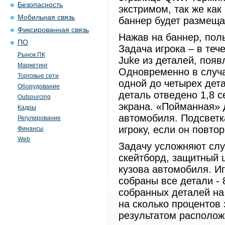
Безопасность
экстримом, так же как
Мобильная связь
баннер будет размеща
Фиксированная связь
Нажав на баннер, поль
ПО
Задача игрока – в теч
Рынок ПК
Juke из деталей, поя
Маркетинг
Одновременно в случа
Торговые сети
одной до четырех дета
Оборудование
деталь отведено 1,8 с
Outsourcing
экрана. «Пойманная» 
Кадры
автомобиля. Подсветк
Регулирование
игроку, если он повто
Финансы
Web
Задачу усложняют слу
скейтборд, защитный ш
кузова автомобиля. И
собраны все детали - 
собранных деталей на
на сколько процентов 
результатом располож