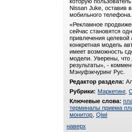
которую пользователь
Nissan Juke, оставив 
мобильного телефона.
«Рекламное продвиже
сейчас становятся од
привлечения целевой 
конкретная модель ав
имеет возможность сд
модели. Уверены, что
результаты», - комме
Мэнуфэкчуринг Рус.
Редактор раздела:
Ал
Рубрики:
Маркетинг
,
Ключевые слова:
пл
терминалы приема пл
монитор
,
Qiwi
наверх