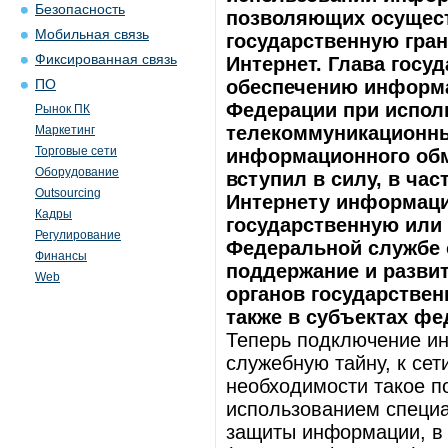
Безопасность
позволяющих осущест
Мобильная связь
государственную гран
Фиксированная связь
Интернет. Глава госу
обеспечению информа
ПО
Федерации при испол
Рынок ПК
телекоммуникационны
Маркетинг
Торговые сети
информационного обмен
Оборудование
вступил в силу, в ча
Outsourcing
Интернету информац
Кадры
государственную или
Регулирование
Федеральной службе 
Финансы
поддержание и развит
Web
органов государствен
также в субъектах фе
Теперь подключение и
служебную тайну, к сет
необходимости такое п
использованием специа
защиты информации, в