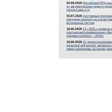
04.08.2026
Российский RPA-рын
от автоматизации задач к упр
процессами и AI
03.07.2026
Системные програ
обсудили переход на отечеств
встроенных систем
18.06.2026
ГК «ЭОС» подвела и
партнерской конференции «Ве
документооборот – 2026»
16.06.2026
От децентрализован
governed self-service: эксперт
смену парадигмы на рынке дан