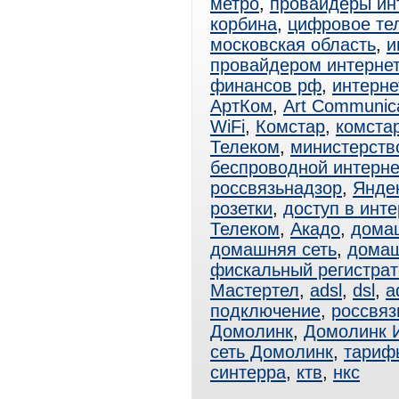
метро
,
провайдеры ин
корбина
,
цифровое те
московская область
,
и
провайдером интерне
финансов рф
,
интерне
АртКом
,
Art Communica
WiFi
,
Комстар
,
комстар
Телеком
,
министерств
беспроводной интерне
россвязьнадзор
,
Яндек
розетки
,
доступ в инте
Телеком
,
Акадо
,
дома
домашняя сеть
,
домаш
фискальный регистрат
Мастертел
,
adsl
,
dsl
,
a
подключение
,
россвяз
Домолинк
,
Домолинк 
сеть Домолинк
,
тариф
синтерра
,
ктв
,
нкс