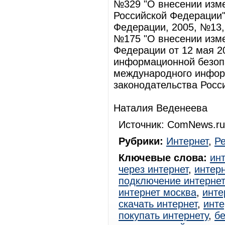
№329 "О внесении изме
Российской Федерации"
Федерации, 2005, №13, с
№175 "О внесении изме
Федерации от 12 мая 2
информационной безоп
международного инфор
законодательства Росси
Наталия Веденеева
Источник: ComNews.ru
Рубрики:
Интернет
,
Р
Ключевые слова:
ин
через интернет
,
интерн
подключение интерне
интернет москва
,
инте
скачать интернет
,
инте
покупать интернету
,
б