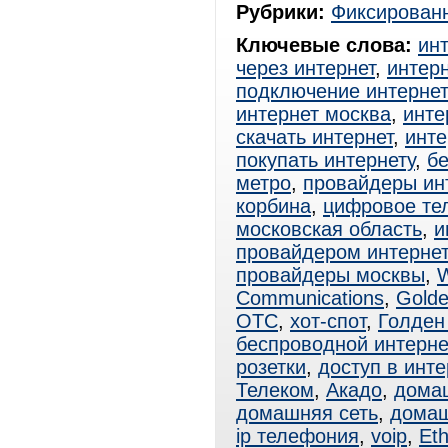
Рубрики:
Фиксированн
Ключевые слова:
ин
через интернет
,
интерн
подключение интерне
интернет москва
,
инте
скачать интернет
,
инте
покупать интернету
,
б
метро
,
провайдеры ин
корбина
,
цифровое те
московская область
,
и
провайдером интерне
провайдеры москвы
,
W
Communications
,
Golde
ОТС
,
хот-спот
,
Голден
беспроводной интерне
розетки
,
доступ в инте
Телеком
,
Акадо
,
дома
домашняя сеть
,
домаш
ip телефония
,
voip
,
Eth