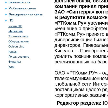
дальней связи, объяв
Безопасность
компании принял при
Мобильная связь
ЗАО «Синтерра» конт
Фиксированная связь
В результате возмож
ПО
«РТКомм.Ру» увеличит
Рынок ПК
«Решение о приобретен
Маркетинг
«РТКомм.Ру» принято в
Торговые сети
диверсификации бизнес
Оборудование
директоров, Генераль
Outsourcing
Киселев. – Приобретен
Кадры
усилить позиции компа
Регулирование
реализованных на базе
Финансы
Web
ОАО «РТКомм.РУ» - од
телекоммуникационном 
глобальной сети Интер
поставщиком целого р
корпоративных заказчи
Редактор раздела:
Юр