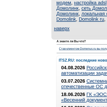
модем
,
настройка adsl
Домолинк
,
сеть Домол
Домолинк
,
локальная 
Domolink
,
Domolink ru
,
наверх
А знаете ли Вы что?
Став клиентом Domenus.ru вы п
ITSZ.RU: последние нов
04.08.2026
Российск
автоматизации зада
03.07.2026
Системны
отечественные ОС д
18.06.2026
ГК «ЭОС»
«Весенний документ