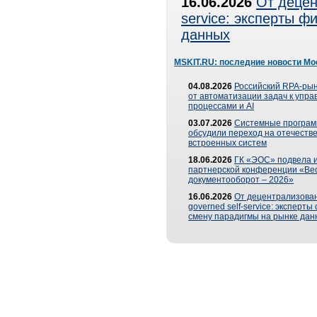
16.06.2026
От децен
service: эксперты 
данных
MSKIT.RU: последние новости Мо
04.08.2026
Российский RPA-рын
от автоматизации задач к упр
процессами и AI
03.07.2026
Системные програ
обсудили переход на отечеств
встроенных систем
18.06.2026
ГК «ЭОС» подвела и
партнерской конференции «Ве
документооборот – 2026»
16.06.2026
От децентрализован
governed self-service: эксперт
смену парадигмы на рынке дан