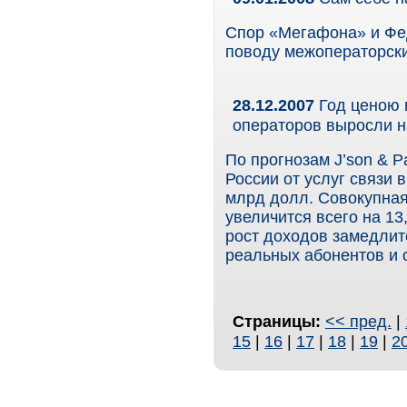
Спор «Мегафона» и Фе
поводу межоператорски
28.12.2007
Год ценою 
операторов выросли 
По прогнозам J’son & P
России от услуг связи в
млрд долл. Совокупная
увеличится всего на 1
рост доходов замедлит
реальных абонентов и 
Страницы:
<< пред.
|
15
|
16
|
17
|
18
|
19
|
2