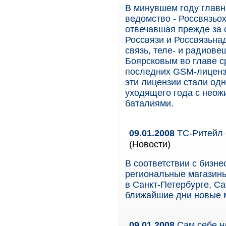
В минувшем году главн
ведомство - Россвязьо
отвечавшая прежде за 
Россвязи и Россвязьна
связь, теле- и радиове
Боярсковым во главе с
последних GSM-лицензи
эти лицензии стали од
уходящего года с неож
баталиями.
09.01.2008
ТС-Ритейл 
(Новости)
В соответствии с бизн
региональные магазины
в Санкт-Петербурге, Са
ближайшие дни новые м
09.01.2008
Сам себе н