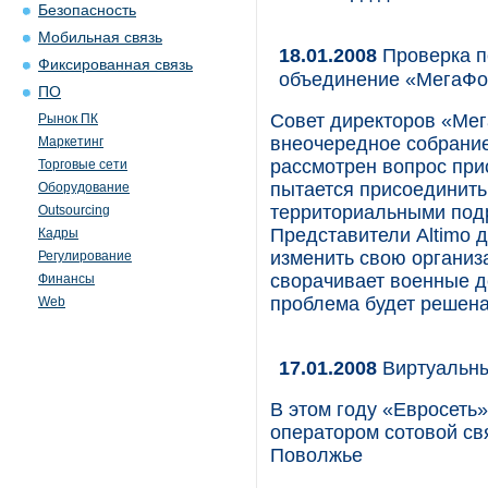
Безопасность
Мобильная связь
18.01.2008
Проверка п
Фиксированная связь
объединение «МегаФо
ПО
Совет директоров «Ме
Рынок ПК
внеочередное собрание
Маркетинг
рассмотрен вопрос при
Торговые сети
пытается присоединить
Оборудование
территориальными подр
Outsourcing
Представители Altimo
Кадры
изменить свою организа
Регулирование
сворачивает военные де
Финансы
проблема будет решена
Web
17.01.2008
Виртуальн
В этом году «Евросеть
оператором сотовой свя
Поволжье