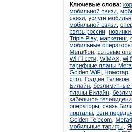
Ключевые слова:
ко
мобильной связи
,
моб
связи
,
услуги мобильн
мобильной связи
,
опе
связь россии
,
новинки
Triple Play
,
маркетинг
,
мобильные операторы
МегаФон
,
сотовые оп
Wi Fi сети
,
WiMAX
,
wi 
тарифные планы Мег
Golden WiFi
,
Комстар
,
спот
,
Голден Телеком
Билайн
,
безлимитные
планы Билайн
,
безли
кабельное телевидени
операторы
,
связь Бил
порталы
,
сети переда
Golden Telecom
,
Мега
мобильные тарифы
,
Я