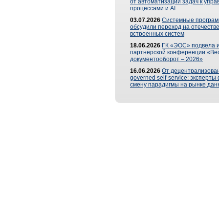
от автоматизации задач к упр
процессами и AI
03.07.2026
Системные програ
обсудили переход на отечеств
встроенных систем
18.06.2026
ГК «ЭОС» подвела и
партнерской конференции «Ве
документооборот – 2026»
16.06.2026
От децентрализован
governed self-service: эксперт
смену парадигмы на рынке дан