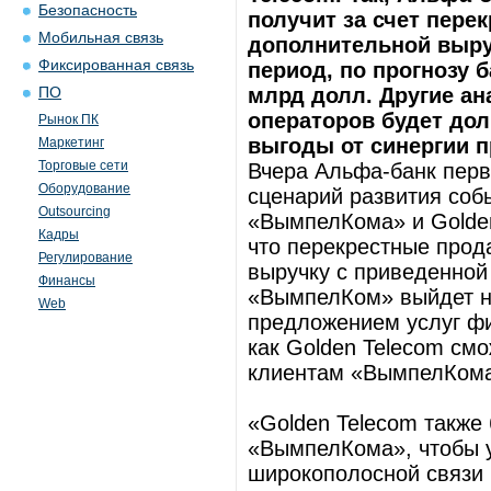
Безопасность
получит за счет пере
Мобильная связь
дополнительной выруч
Фиксированная связь
период, по прогнозу 
млрд долл. Другие ан
ПО
операторов будет дол
Рынок ПК
выгоды от синергии п
Маркетинг
Торговые сети
Вчера Альфа-банк перв
Оборудование
сценарий развития соб
Outsourcing
«ВымпелКома» и Golden
Кадры
что перекрестные про
Регулирование
выручку с приведенной
Финансы
«ВымпелКом» выйдет н
Web
предложением услуг фи
как Golden Telecom см
клиентам «ВымпелКома
«Golden Telecom также 
«ВымпелКома», чтобы у
широкополосной связи 