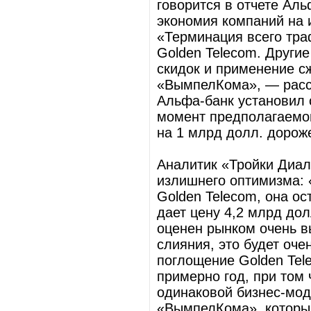
говорится в отчете Аль
экономия компаний на 
«Терминация всего тра
Golden Telecom. Други
скидок и применение с
«ВымпелКома», — расс
Альфа-банк установил 
момент предполагаемог
на 1 млрд долл. доро
Аналитик «Тройки Диал
излишнего оптимизма:
Golden Telecom, она ос
дает цену 4,2 млрд дол
оценен рынком очень в
слияния, это будет оч
поглощение Golden Tel
примерно год, при том 
одинаковой бизнес-мод
«ВымпелКома», который