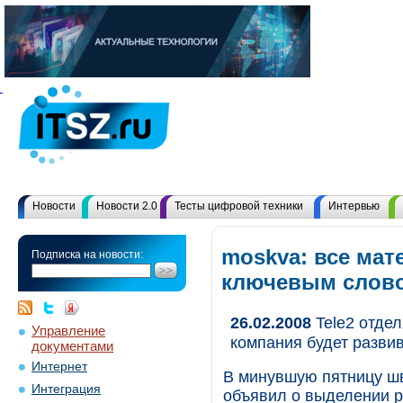
Новости
Новости 2.0
Тесты цифровой техники
Интервью
moskva: все мат
Подписка на новости:
ключевым слов
26.02.2008
Tele2 отдел
Управление
компания будет разви
документами
Интернет
В минувшую пятницу шв
Интеграция
объявил о выделении р