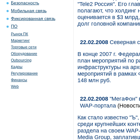
Безопасность
"Tele2 Россия". Его гл
полагают, что холдинг н
Мобильная связь
оценивается в $3 млрд,
Фиксированная связь
долг головной компании
ПО
Рынок ПК
Маркетинг
22.02.2008
Северная с
Торговые сети
В конце 2007 г. Федера
Оборудование
план мероприятий по 
Outsourcing
инфраструктуры на арх
Кадры
мероприятий в рамках 
Регулирование
148 млн руб.
Финансы
Web
22.02.2008
"МегаФон" 
WAP-портала
(Новост
Как стало известно "Ъ"
среди крупнейших конт
раздела на своем WAP-
Media Group, заплатив