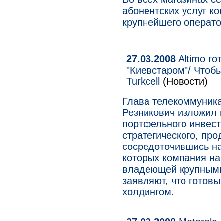
абонентских услуг 
крупнейшего операто
27.03.2008
Altimo го
"Киевстаром"/ Чтоб
Turkcell
(Новости)
Глава телекоммуника
Резникович изложил 
портфельного инвест
стратегического, про
сосредоточившись на 
которых компания на
владеющей крупными
заявляют, что готов
холдингом.