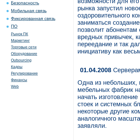
возможности для его 
Безопасность
рынка запустил ново
Мобильная связь
оздоровительного ко
Фиксированная связь
заниматься создание
ПО
позволит абонентам 
Рынок ПК
вредных привычек, к
Маркетинг
переедание и так да
Торговые сети
инициативу как весь
Оборудование
Outsourcing
Кадры
01.04.2008
Серверам
Регулирование
Финансы
Одна из небольших, 
Web
мебельных фабрик н
начать изготовление
стоек и системных б
некоторые другие ко
аналогичного масшта
заявляли.