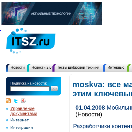
Новости
Новости 2.0
Тесты цифровой техники
Интервью
moskva: все м
Подписка на новости:
этим ключевы
01.04.2008
Мобильны
Управление
документами
(Новости)
Интернет
Разработчики контен
Интеграция