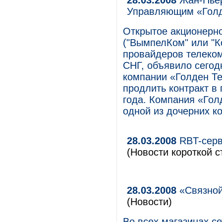
28.03.2008
Жан-Пьер
Управляющим «Гол
Открытое акционерн
("ВымпелКом" или "К
провайдеров телеком
СНГ, объявило сегод
компании «Голден Т
продлить контракт в
года. Компания «Гол
одной из дочерних 
28.03.2008
RBT-серви
(Новости короткой с
28.03.2008
«Связной
(Новости)
Во всех магазинах с