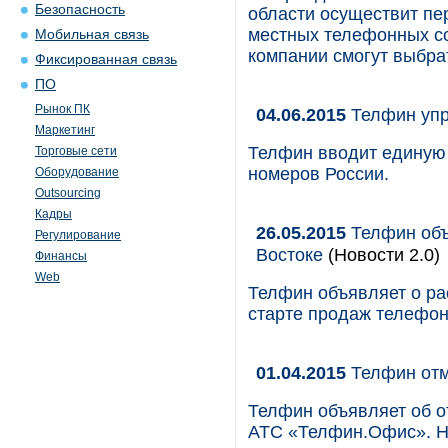
Безопасность
области осуществит пе
местных телефонных со
Мобильная связь
компании смогут выбрат
Фиксированная связь
ПО
Рынок ПК
04.06.2015
Телфин упр
Маркетинг
Телфин вводит единую
Торговые сети
номеров России.
Оборудование
Outsourcing
Кадры
26.05.2015
Телфин объ
Регулирование
Востоке
(Новости 2.0)
Финансы
Web
Телфин объявляет о ра
старте продаж телефо
01.04.2015
Телфин отм
Телфин объявляет об о
АТС «Телфин.Офис». На