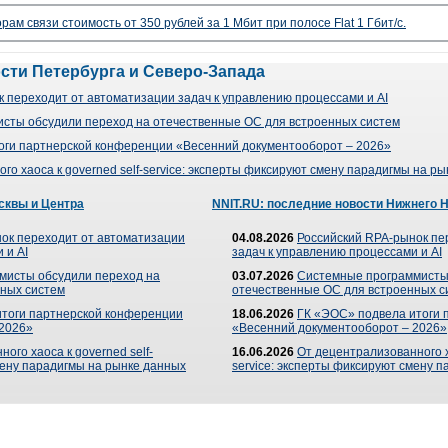
рам связи стоимость от 350 рублей за 1 Мбит при полосе Flat 1 Гбит/с.
ости Петербурга и Северо-Запада
 переходит от автоматизации задач к управлению процессами и AI
сты обсудили переход на отечественные ОС для встроенных систем
оги партнерской конференции «Весенний документооборот – 2026»
го хаоса к governed self-service: эксперты фиксируют смену парадигмы на р
сквы и Центра
NNIT.RU: последние новости Нижнего 
ок переходит от автоматизации
04.08.2026
Российский RPA-рынок пе
 и AI
задач к управлению процессами и AI
мисты обсудили переход на
03.07.2026
Системные программисты
ных систем
отечественные ОС для встроенных с
итоги партнерской конференции
18.06.2026
ГК «ЭОС» подвела итоги 
 2026»
«Весенний документооборот – 2026»
ого хаоса к governed self-
16.06.2026
От децентрализованного ха
мену парадигмы на рынке данных
service: эксперты фиксируют смену 