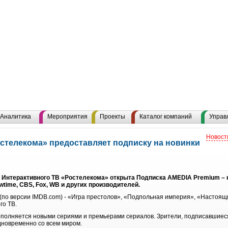
Аналитика
Мероприятия
Проекты
Каталог компаний
Управ
Новост
стелекома» предоставляет подписку на новинки
 Интерактивного ТВ «Ростелекома» открыта Подписка AMEDIA Premium – 
time, CBS, Fox, WB и других производителей.
по версии IMDB.com) - «Игра престолов», «Подпольная империя», «Настоящи
го ТВ.
ополняется новыми сериями и премьерами сериалов. Зрители, подписавшиес
дновременно со всем миром.