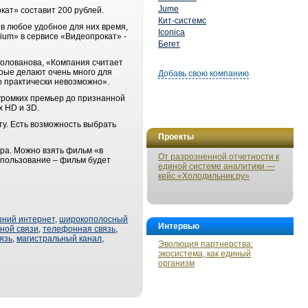
Jume
ат» составит 200 рублей.
Кит-системс
в любое удобное для них время,
Iconica
ium» в сервисе «Видеопрокат» -
Бегет
олованова, «Компания считает
орые делают очень много для
Добавь свою компанию
о практически невозможно».
громких премьер до признанной
х HD и 3D.
ту. Есть возможность выбрать
Проекты
ра. Можно взять фильм «в
От разрозненной отчетности к
 пользование – фильм будет
единой системе аналитики —
кейс «Холодильник.ру»
ний интернет
,
широкополосный
Интервью
ной связи
,
телефонная связь
,
язь
,
магистральный канал
,
Эволюция партнерства:
экосистема, как единый
организм