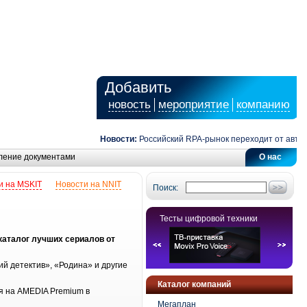
Добавить
новость
мероприятие
компанию
Новости:
Российский RPA-рынок переходит от автомат
ление документами
О нас
и на MSKIT
Новости на NNIT
Поиск:
Тесты цифровой техники
каталог лучших сериалов от
й детектив», «Родина» и другие
Каталог компаний
я на AMEDIA Premium в
Мегаплан