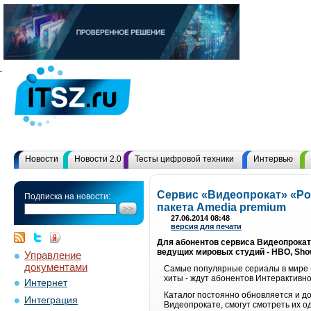
Новости
Новости 2.0
Тесты цифровой техники
Интервью
Сервис «Видеопрокат» «Ро
Подписка на новости:
пакета Amedia premium
27.06.2014 08:48
версия для печати
Для абонентов сервиса Видеопрокат
ведущих мировых студий - HBO, Show
Управление
документами
Самые популярные сериалы в мире (
хиты - ждут абонентов Интерактивно
Интернет
Каталог постоянно обновляется и д
Интеграция
Видеопрокате, смогут смотреть их о