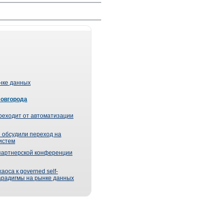
ынке данных
Новгорода
реходит от автоматизации
 обсудили переход на
истем
партнерской конференции
оса к governed self-
парадигмы на рынке данных