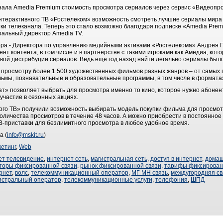
ала Amedia Premium стоимость просмотра сериалов через сервис «Видеопрок
ерактивного ТВ «Ростелеком» возможность смотреть лучшие сериалы мира 
ки телеканала. Теперь это стало возможно благодаря подписке «Amedia Prem
ральный директор Amedia TV.
ра - Директора по управлению медийными активами «Ростелекома» Андрея Г
т контента, в том числе и в партнерстве с такими игроками как Амедиа, кот
вой дистрибуции сериалов. Ведь еще год назад найти легально сериалы был
 просмотру более 1 500 художественных фильмов разных жанров – от самых 
льмы, познавательные и образовательные программы, в том числе в формата
т» позволяет выбрать для просмотра именно то кино, которое нужно абонен
участие в сезонных акциях.
ого ТВ» получили возможность выбирать модель покупки фильма для просмот
оличества просмотров в течение 48 часов. А можно приобрести в постоянное
В-приставки для безлимитного просмотра в любое удобное время.
а (
info@mskit.ru
)
етинг
,
Web
ет телевидение
,
интернет сеть
,
магистральная сеть
,
доступ в интернет
,
домаш
торы фиксированной связи
,
рынок фиксированной связи
,
тарифы фиксирован
рнет
,
волс
,
телекоммуникационный оператор
,
МГ МН связь
,
междугородняя св
истральный оператор
,
телекоммуникационные услуги
,
телефония
,
ШПД