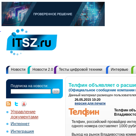
Новости
Новости 2.0
Тесты цифровой техники
Интервью
Телфин объявляет о расши
Подписка на новости:
(Официальное сообщение компании (
Данный материал размещен пользователем
26.05.2015 10:20
версия для печати
Телфин объ
Управление
Владивосто
документами
Телфин, российский провайдер инте
Интернет
одного номера составляет 1000 рубл
Интеграция
Выход на рынок Владивостока комме