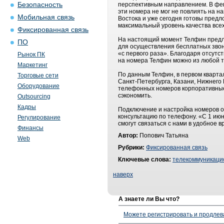
Безопасность
перспективным направлением. В фев
эти номера не мог не повлиять на 
Мобильная связь
Востока и уже сегодня готовы пред
максимальный уровень качества все
Фиксированная связь
На настоящий момент Телфин предла
ПО
для осуществления бесплатных звон
«с первого раза». Благодаря отсут
Рынок ПК
на номера Телфин можно из любой т
Маркетинг
По данным Телфин, в первом кварта
Торговые сети
Санкт-Петербурга, Казани, Нижнего
Оборудование
телефонных номеров корпоративные 
сэкономить.
Outsourcing
Кадры
Подключение и настройка номеров 
консультацию по телефону. «С 1 июн
Регулирование
смогут связаться с нами в удобное
Финансы
Автор:
Попович Татьяна
Web
Рубрики:
Фиксированная связь
Ключевые слова:
телекоммуникаци
наверх
А знаете ли Вы что?
Можете регистрировать и продлев