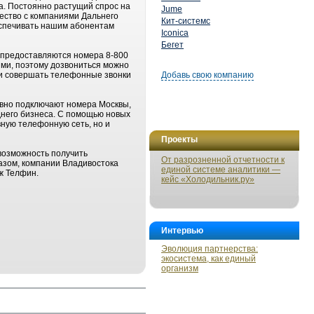
а. Постоянно растущий спрос на
Jume
ество с компаниями Дальнего
Кит-системс
еспечивать нашим абонентам
Iconica
Бегет
 предоставляются номера 8-800
ми, поэтому дозвониться можно
 и совершать телефонные звонки
Добавь свою компанию
ивно подключают номера Москвы,
днего бизнеса. С помощью новых
ную телефонную сеть, но и
Проекты
возможность получить
От разрозненной отчетности к
разом, компании Владивостока
единой системе аналитики —
ж Телфин.
кейс «Холодильник.ру»
Интервью
Эволюция партнерства:
экосистема, как единый
организм