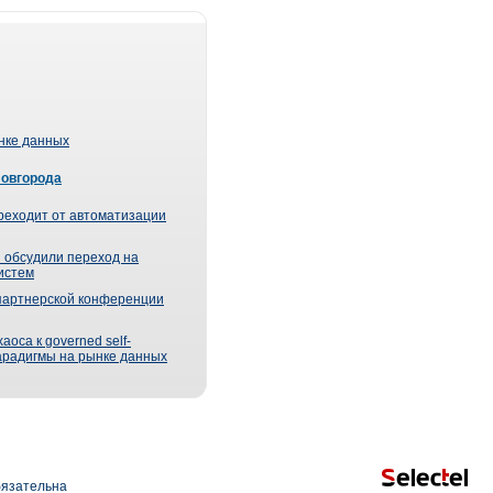
ынке данных
Новгорода
реходит от автоматизации
 обсудили переход на
истем
партнерской конференции
оса к governed self-
парадигмы на рынке данных
язательна