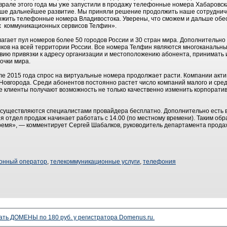
рале этого года мы уже запустили в продажу телефонные номера Хабаровск
наше дальнейшее развитие. Мы приняли решение продолжить наше сотруднич
ложить телефонные номера Владивостока. Уверены, что сможем и дальше об
х коммуникационных сервисов Телфин».
гает пул номеров более 50 городов России и 30 стран мира. Дополнительно
ков на всей территории России. Все номера Телфин являются многоканальны
ствию привязки к адресу организации и местоположению абонента, принимать
очки мира.
ле 2015 года спрос на виртуальные номера продолжает расти. Компании акт
 Новгорода. Среди абонентов постоянно растет число компаний малого и сре
клиенты получают возможность не только качественно изменить корпоратив
осуществляются специалистами провайдера бесплатно. Дополнительно есть 
я отдел продаж начинает работать с 14.00 (по местному времени). Таким об
 время», — комментирует Сергей Шабалков, руководитель департамента прода
онный оператор
,
телекоммуникационные услуги
,
телефония
ать ДОМЕНЫ по 180 руб. у регистратора Domenus.ru.