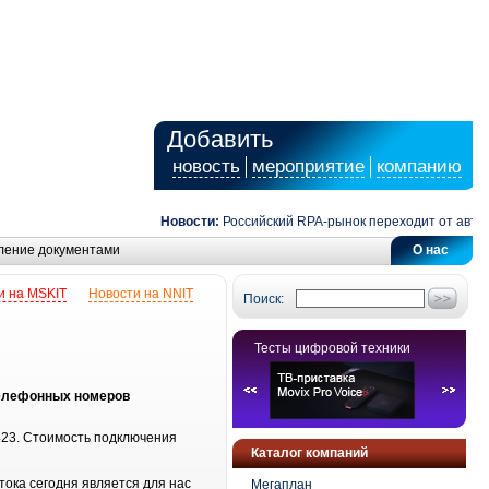
Добавить
новость
мероприятие
компанию
Новости:
Российский RPA-рынок переходит от автомат
ление документами
О нас
и на MSKIT
Новости на NNIT
Поиск:
Тесты цифровой техники
телефонных номеров
423. Стоимость подключения
Каталог компаний
ока сегодня является для нас
Мегаплан