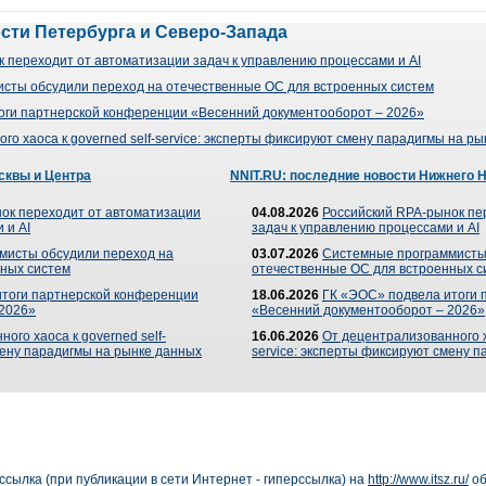
ости Петербурга и Северо-Запада
 переходит от автоматизации задач к управлению процессами и AI
сты обсудили переход на отечественные ОС для встроенных систем
оги партнерской конференции «Весенний документооборот – 2026»
го хаоса к governed self-service: эксперты фиксируют смену парадигмы на р
сквы и Центра
NNIT.RU: последние новости Нижнего 
ок переходит от автоматизации
04.08.2026
Российский RPA-рынок пе
 и AI
задач к управлению процессами и AI
мисты обсудили переход на
03.07.2026
Системные программисты
ных систем
отечественные ОС для встроенных с
итоги партнерской конференции
18.06.2026
ГК «ЭОС» подвела итоги 
 2026»
«Весенний документооборот – 2026»
ого хаоса к governed self-
16.06.2026
От децентрализованного ха
мену парадигмы на рынке данных
service: эксперты фиксируют смену 
сылка (при публикации в сети Интернет - гиперссылка) на
http://www.itsz.ru/
об