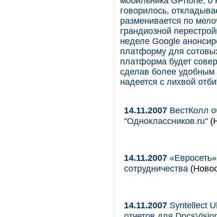
мобильника GPhone, о 
говорилось, откладыва
разменивается по мел
грандиозной перестрой
неделе Google анонси
платформу для сотовых
платформа будет совер
сделав более удобным 
надеется с лихвой отби
14.11.2007
ВестКолл о
"Одноклассников.ru"
(Н
14.11.2007
«Евросеть»
сотрудничества
(Новос
14.11.2007
Syntellect 
отчетов для DocsVisio