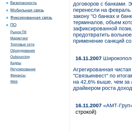
Безопасность
договоров с банками. Э
перенесли на февраль 
Мобильная связь
закону "О банках и бан
Фиксированная связь
терминалов, объем кот
ПО
зафиксированной пози
Рынок ПК
предотвратить вольное
Маркетинг
применение санкций со
Торговые сети
Оборудование
Outsourcing
16.11.2007
Широкополо
Кадры
Агрегированная чиста
Регулирование
"Связьинвест" по итогам
Финансы
на 42,6% выше, чем за
Web
драйвером роста доход
16.11.2007
«АМТ-Груп»
строкой)