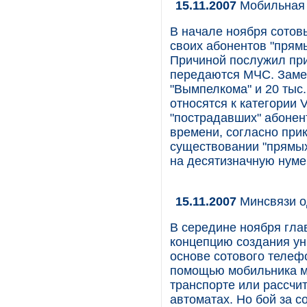
15.11.2007
Мобильная 
В начале ноября сотов
своих абонентов "прям
Причиной послужил пр
передаются МЧС. Замен
"Вымпелкома" и 20 тыс
относятся к категории 
"пострадавших" абонен
времени, согласно при
существовании "прямых
на десятизначную нум
15.11.2007
Минсвязи о
В середине ноября гл
концепцию создания у
основе сотового телефо
помощью мобильника м
транспорте или рассчит
автоматах. Но бой за с