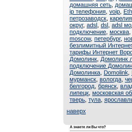
домашняя сеть
,
домаш
ip телефония
,
voip
,
Eth
петрозаводск
,
карелия
округ
,
adsl
,
dsl
,
adsl м
подключение
,
москва
moscow
,
петербург
,
но
безлимитный Интерне
тарифы Интернет Вор
Домолинк
,
Домолинк 
подключение Домолин
Домолинка
,
Domolink
,
мурманск
,
вологда
,
че
белгород
,
брянск
,
вла
липецк
,
московская об
тверь
,
тула
,
ярославл
наверх
А знаете ли Вы что?