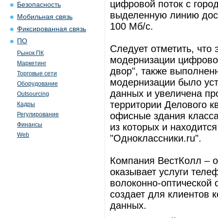
цифровой поток с гор
Безопасность
выделенную линию дост
Мобильная связь
100 Мб/с.
Фиксированная связь
ПО
Следует отметить, что
Рынок ПК
модернизации цифровой
Маркетинг
двор", также выполнен
Торговые сети
модернизации было ус
Оборудование
данных и увеличена про
Outsourcing
территории Делового к
Кадры
офисные здания класса
Регулирование
Финансы
из которых и находитс
Web
"Одноклассники.ru".
Компания ВестКолл – оп
оказывает услуги теле
волоконно-оптической с
создает для клиентов 
данных.