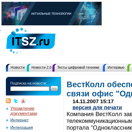
Новости
Новости 2.0
Тесты цифровой техники
Интервью
ВестКолл обесп
Подписка на новости:
связи офис "Од
14.11.2007 15:17
версия для печати
Управление
документами
Компания ВестКолл за
телекоммуникационными
Интернет
портала "Одноклассник
Интеграция