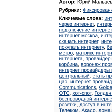
Автор:
Юрий Мальцев
Рубрики:
Фиксированн
Ключевые слова:
ин
через интернет
,
интерн
подключение интерне
интернет москва
,
инте
скачать интернет
,
инте
покупать интернету
,
б
метро
,
матрикс интер
интернета
,
провайдер
корбина
,
воронеж про
интернет провайдеры 
центральный
,
стать п
цао
,
интернет провай
Communications
,
Golde
ОТС
,
хот-спот
,
Голден
беспроводной интерне
розетки
,
доступ в инте
Телеком
,
Акадо
,
дома