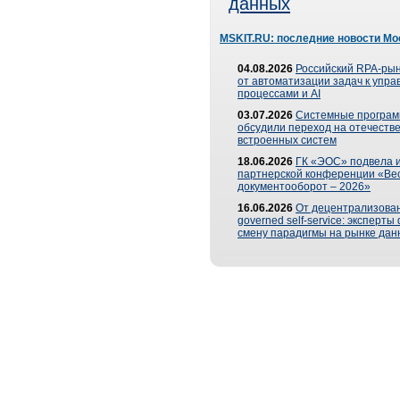
данных
MSKIT.RU: последние новости Мо
04.08.2026
Российский RPA-рын
от автоматизации задач к упр
процессами и AI
03.07.2026
Системные програ
обсудили переход на отечеств
встроенных систем
18.06.2026
ГК «ЭОС» подвела и
партнерской конференции «Ве
документооборот – 2026»
16.06.2026
От децентрализован
governed self-service: эксперт
смену парадигмы на рынке дан