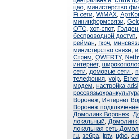
центральный
,
стать п
цао
,
министерство фи
Fi сети
,
WiMAX
,
АртКо
мининформсвязи
,
Gol
ОТС
,
хот-спот
,
Голден
беспроводной доступ
рейман
,
гкрч
,
минсвяз
министерство связи
,
и
Стрим
,
QWERTY
,
Netb
интернет
,
широкополо
сети
,
домовые сети
,
п
телефония
,
voip
,
Ether
модем
,
настройка adsl
россвязьохранкультур
Воронеж
,
Интернет Во
Воронеж подключение
Домолинк Воронеж
,
Д
локальный
,
Домолинк 
локальная сеть Домол
ru
,
зебра
,
iptv
,
цфо
,
си