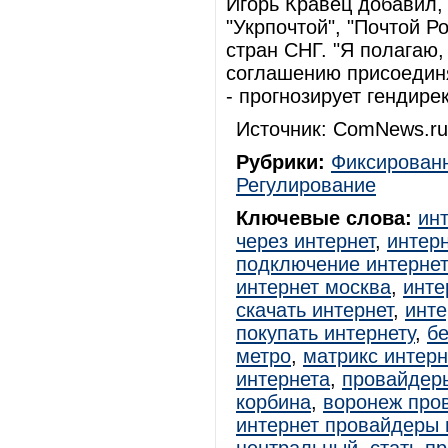
Игорь Кравец добавил,
"Укрпочтой", "Почтой Р
стран СНГ. "Я полагаю
соглашению присоединя
- прогнозирует гендире
Источник: ComNews.ru
Рубрики:
Фиксированн
Регулирование
Ключевые слова:
ин
через интернет
,
интерн
подключение интерне
интернет москва
,
инте
скачать интернет
,
инте
покупать интернету
,
б
метро
,
матрикс интер
интернета
,
провайдер
корбина
,
воронеж про
интернет провайдеры 