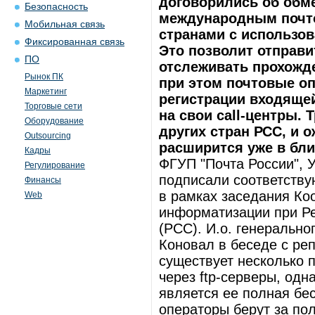
договорились об обм
Безопасность
международным почт
Мобильная связь
странами с использов
Фиксированная связь
Это позволит отправ
ПО
отслеживать прохожде
Рынок ПК
при этом почтовые оп
Маркетинг
регистрации входяще
Торговые сети
на свои call-центры.
Оборудование
других стран РСС, и о
Outsourcing
расширится уже в бл
Кадры
ФГУП "Почта России", 
Регулирование
подписали соответству
Финансы
в рамках заседания Ко
Web
информатизации при Ре
(РСС). И.о. генеральн
Коновал в беседе с ре
существует несколько
через ftp-серверы, од
является ее полная бе
операторы берут за по