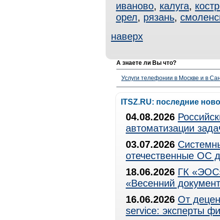
иваново
,
калуга
,
кост
орел
,
рязань
,
смоленс
наверх
А знаете ли Вы что?
Услуги телефонии в Москве и в Сан
ITSZ.RU: последние нов
04.08.2026
Российск
автоматизации зада
03.07.2026
Системны
отечественные ОС д
18.06.2026
ГК «ЭОС»
«Весенний документ
16.06.2026
От децен
service: эксперты 