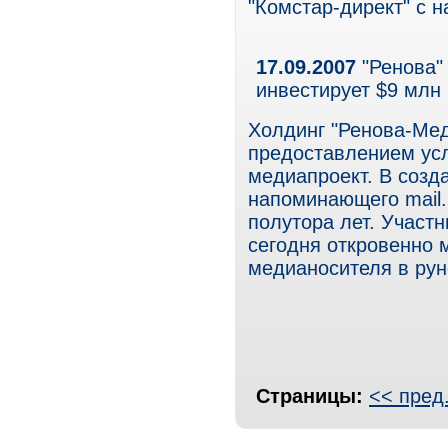
"Комстар-директ" с н
17.09.2007
"Ренова"
инвестирует $9 млн
Холдинг "Ренова-Мед
предоставлением усл
медиапроект. В созд
напоминающего mail.r
полутора лет. Участн
сегодня откровенно 
медианосителя в рун
Страницы:
<< пред