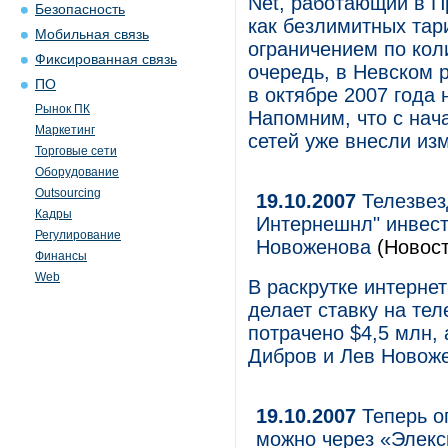
Net, работающий в П
Безопасность
как безлимитных тар
Мобильная связь
ограничением по кол
Фиксированная связь
очередь, в Невском
ПО
в октябре 2007 года 
Рынок ПК
Напомним, что с нач
Маркетинг
сетей уже внесли из
Торговые сети
Оборудование
Outsourcing
19.10.2007
Телезвез
Кадры
Интернешнл" инвест
Регулирование
Новоженова
(Новост
Финансы
Web
В раскрутке интерне
делает ставку на тел
потрачено $4,5 млн,
Дибров и Лев Новож
19.10.2007
Теперь о
можно через «Элекс