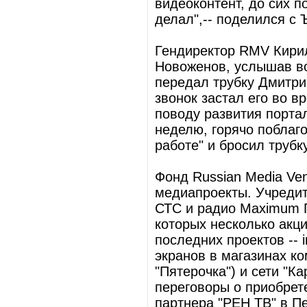
видеоконтент, до сих п
делал",-- поделился с 
Гендиректор RMV Кирил
Новоженов, услышав во
передал трубку Дмитри
звонок застал его во 
поводу развития порта
неделю, горячо поблаг
работе" и бросил трубку
Фонд Russian Media Ven
медиапроекты. Учредит
СТС и радио Maximum П
которых несколько акц
последних проектов -- 
экранов в магазинах ко
"Пятерочка") и сети "К
переговоры о приобрет
партнера "РЕН ТВ" в Пе