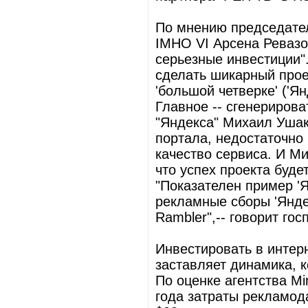
По мнению председател
IMHO VI Арсена Ревазо
серьезные инвестиции"
сделать шикарный прое
'большой четверке' ('Янд
Главное -- сгенерирова
"Яндекса" Михаил Ушак
портала, недостаточно
качество сервиса. И М
что успех проекта буде
"Показателен пример 'Я
рекламные сборы 'Яндек
Rambler",-- говорит гос
Инвестировать в интер
заставляет динамика, 
По оценке агентства Mi
года затраты рекламода