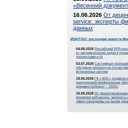
«Весенний документ
16.06.2026
От децен
service: эксперты 
данных
MSKIT.RU: последние новости Мо
04.08.2026
Российский RPA-рын
от автоматизации задач к упр
процессами и AI
03.07.2026
Системные програ
обсудили переход на отечеств
встроенных систем
18.06.2026
ГК «ЭОС» подвела и
партнерской конференции «Ве
документооборот – 2026»
16.06.2026
От децентрализован
governed self-service: эксперт
смену парадигмы на рынке дан