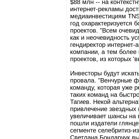
$88 млн -- на контекст
интернет-рекламы дост
медиаинвестициям TNS 
год охарактеризуется 
проектов. "Всем очевид
как и неочевидность ус
гендиректор интернет-а
компании, а тем более
проектов, из которых '
Инвесторы будут искат
провала. "Венчурные ф
команду, которая уже р
таких команд на быстро
Тагиев. Некой альтерна
привлечение звездных и
увеличивает шансы на 
пошли издатели глянце
сегменте селебритиз-и
Светлана Бондарчук вы