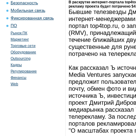
В раскрутке интернет-портала top4t
Безопасность
рекламу проекта будет потрачено $4
Мобильная связь
Бывшие телезвезды Дм
интернет-менеджерами
Фиксированная связь
портал top4top.ru, о за
ПО
(RMV), принадлежащий
Рынок ПК
течение ближайших дву
Маркетинг
существенные для рунет
Торговые сети
Оборудование
потрачено на телерекл
Outsourcing
Кадры
Как рассказал Ъ источн
Регулирование
Media Ventures запуска
Финансы
предложит пользовате
Web
почту, обмен фото и ви
источника Ъ, инвестици
проект Дмитрий Дибров
медиарынка рассказал 
телерекламу. За послед
порталов рекламировалс
"О масштабах проекта г