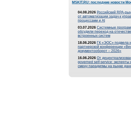
MSKIT.RU: последние новости Мо
04.08.2026
Российский RPA-рын
от автоматизации задач к упр
процессами и AI
03.07.2026
Системные програ
обсудили переход на отечеств
встроенных систем
18.06.2026
ГК «ЭОС» подвела и
партнерской конференции «Ве
документооборот – 2026»
16.06.2026
От децентрализован
governed self-service: эксперт
смену парадигмы на рынке дан