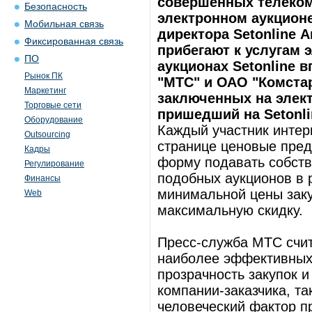
совершенных телеко
Безопасность
электронном аукционе
Мобильная связь
директора Setonline 
Фиксированная связь
прибегают к услугам 
ПО
аукционах Setonline
Рынок ПК
"МТС" и ОАО "Комстар
Маркетинг
заключенных на элект
Торговые сети
пришедший на Setonlin
Оборудование
Каждый участник интер
Outsourcing
странице ценовые пред
Кадры
форму подавать собств
Регулирование
подобных аукционов в 
Финансы
минимальной цены заку
Web
максимальную скидку.
Пресс-служба МТС счита
наиболее эффективных
прозрачность закупок 
компании-заказчика, так
человеческий фактор п