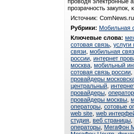
проводя электронные а
прозрачность закупок, 
Источник: ComNews.ru
Рубрики:
Мобильная 
Ключевые слова:
ме
сотовая связь
,
услуги
связи
,
мобильная свя
россии
,
интернет про
москва
,
мобильный ин
сотовая связь россии
провайдеры московска
центральный
,
интерне
провайдеры
,
оператор
провайдеры москвы
,
операторы
,
сотовые о
web site
,
web интерфе
студия
,
веб страницы
операторы
,
МегаФон 