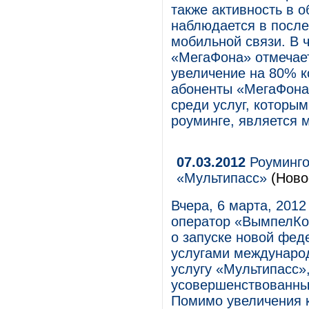
также активность в 
наблюдается в после
мобильной связи. В 
«МегаФона» отмечает
увеличение на 80% к
абоненты «МегаФона»
среди услуг, которы
роуминге, является 
07.03.2012
Роуминго
«Мультипасс»
(Ново
Вчера, 6 марта, 201
оператор «ВымпелКо
о запуске новой фед
услугами международ
услугу «Мультипасс»
усовершенствованны
Помимо увеличения к