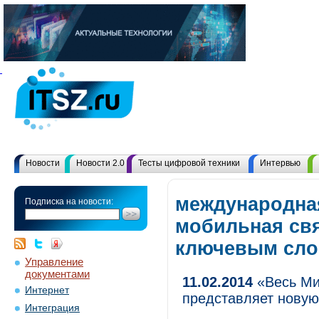
Новости
Новости 2.0
Тесты цифровой техники
Интервью
международна
Подписка на новости:
мобильная свя
ключевым сл
Управление
документами
11.02.2014
«Весь Ми
Интернет
представляет нову
Интеграция