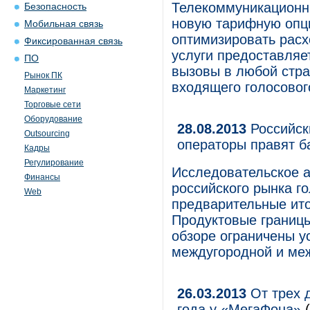
Телекоммуникационн
Безопасность
новую тарифную опц
Мобильная связь
оптимизировать расх
Фиксированная связь
услуги предоставляе
ПО
вызовы в любой стра
Рынок ПК
входящего голосовог
Маркетинг
Торговые сети
Оборудование
28.08.2013
Российск
Outsourcing
операторы правят б
Кадры
Регулирование
Исследовательское а
Финансы
российского рынка г
Web
предварительные ито
Продуктовые границы
обзоре ограничены у
междугородной и ме
26.03.2013
От трех д
года у «МегаФона»
(