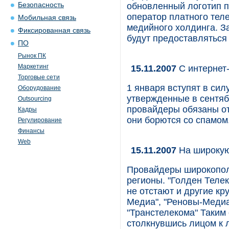
Безопасность
обновленный логотип по
оператор платного тел
Мобильная связь
медийного холдинга. За
Фиксированная связь
будут предоставляться
ПО
Рынок ПК
Маркетинг
15.11.2007
С интернет
Торговые сети
1 января вступят в си
Оборудование
утвержденные в сентяб
Outsourcing
провайдеры обязаны от
Кадры
они борются со спамом
Регулирование
Финансы
Web
15.11.2007
На широкую
Провайдеры широкополо
регионы. "Голден Телек
не отстают и другие к
Медиа", "Реновы-Медиа
"Транстелекома" Таким
столкнувшись лицом к 