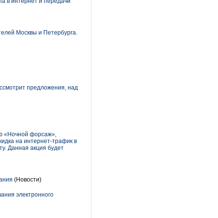
па в интернет и передачи
елей Москвы и Петербурга.
ассмотрит предложения, над
ию «Ночной форсаж»,
кидка на интернет-трафик в
ту. Данная акция будет
вания
(Новости)
вания электронного