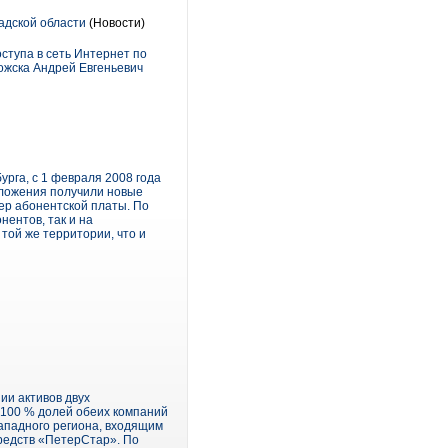
адской области
(Новости)
ступа в сеть Интернет по
ожска Андрей Евгеньевич
рга, с 1 февраля 2008 года
дложения получили новые
мер абонентской платы. По
ентов, так и на
 той же территории, что и
ии активов двух
 100 % долей обеих компаний
падного региона, входящим
средств «ПетерСтар». По