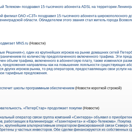
й Телеком» поздравил 15-тысячного абонента ADSL на территории Ленингр
ой филиал ОАО «СЗТ» поздравил 15-тысячного абонента широкополосного до
енинградской области. Обладателем этого звания стал житель города Всевол
одвигает MNS.ru
(Новости)
ые Решения»), один из крупнейших игроков на рынке домашних сетей Петербу
ограничением по количеству предоплаченного включенного трафика. Эти пре
личен объем трафика, включенного в абонентскую плату, также изменился раз
, предложения направлены как на повышение лояльности существующих абон
ся других игроков рынка, то ряд операторов, предоставляющих свои услуги на
свои тарифные предложения.
еспечит школы программным обеспечением
(Новости короткой строкой)
овательность. «ПетерСтар» продолжает покупки
(Новости)
иональный оператор связи группа компаний «Синтерра» объявил о приобретен
, работающих в Калининграде: «Газинтернета» и «Евро-Телекома». Покупка
», крупнейшим альтернативным оператором фиксированной связи Северо-За
обретены у частных инвесторов. Обе сделки финансируются из собственных 