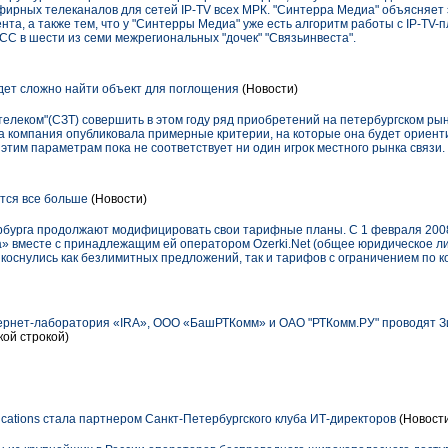
фирных телеканалов для сетей IP-TV всех МРК. "Синтерра Медиа" объясняет
ента, а также тем, что у "Синтерры Медиа" уже есть алгоритм работы с IP-TV
C в шести из семи межрегиональных "дочек" "Связьинвеста".
удет сложно найти объект для поглощения
(Новости)
леком"(СЗТ) совершить в этом году ряд приобретений на петербургском рын
да компания опубликовала примерные критерии, на которые она будет ориен
этим параметрам пока не соответствует ни один игрок местного рынка связи.
тся все больше
(Новости)
бурга продолжают модифицировать свои тарифные планы. С 1 февраля 200
» вместе с принадлежащим ей оператором Ozerki.Net (общее юридическое л
коснулись как безлимитных предложений, так и тарифов с ограничением по к
ернет-лаборатория «IRA», ООО «БашРТКомм» и ОАО "РТКомм.РУ" проводят З
кой строкой)
ations стала партнером Санкт-Петербургского клуба ИТ-директоров
(Новост