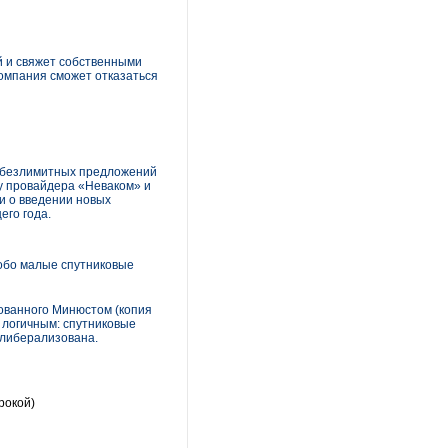
й и свяжет собственными
компания сможет отказаться
ь безлимитных предложений
 у провайдера «Неваком» и
ли о введении новых
его года.
обо малые спутниковые
ованного Минюстом (копия
 логичным: спутниковые
 либерализована.
рокой)