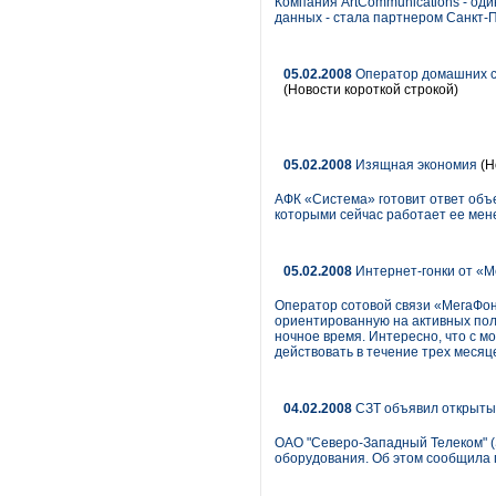
Компания ArtCommunications - оди
данных - стала партнером Санкт-П
05.02.2008
Оператор домашних се
(Новости короткой строкой)
05.02.2008
Изящная экономия
(Н
АФК «Система» готовит ответ объ
которыми сейчас работает ее ме
05.02.2008
Интернет-гонки от «
Оператор сотовой связи «МегаФон
ориентированную на активных пол
ночное время. Интересно, что с м
действовать в течение трех месяц
04.02.2008
СЗТ объявил открытый
ОАО "Северо-Западный Телеком" (
оборудования. Об этом сообщила 