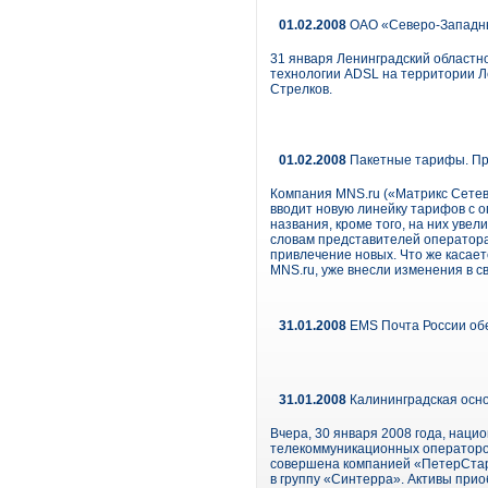
01.02.2008
ОАО «Северо-Западны
31 января Ленинградский областн
технологии ADSL на территории Л
Стрелков.
01.02.2008
Пакетные тарифы. Пр
Компания MNS.ru («Матрикс Сетев
вводит новую линейку тарифов с 
названия, кроме того, на них уве
словам представителей оператора
привлечение новых. Что же касает
MNS.ru, уже внесли изменения в 
31.01.2008
EMS Почта России об
31.01.2008
Калининградская осн
Вчера, 30 января 2008 года, нац
телекоммуникационных операторов
совершена компанией «ПетерСтар
в группу «Синтерра». Активы при