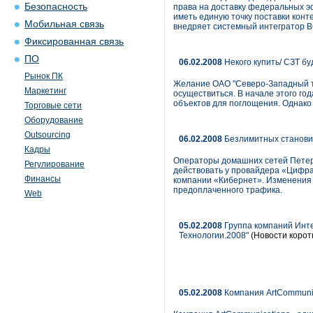
Безопасность
права на доставку федеральных э
иметь единую точку поставки конт
Мобильная связь
внедряет системный интегратор BC
Фиксированная связь
ПО
06.02.2008
Некого купить/ СЗТ б
Рынок ПК
Желание ОАО "Северо-Западный те
Маркетинг
осуществиться. В начале этого го
объектов для поглощения. Однако 
Торговые сети
Оборудование
Outsourcing
06.02.2008
Безлимитных станови
Кадры
Операторы домашних сетей Петер
Регулирование
действовать у провайдера «Цифра
Финансы
компании «Кибернет». Изменения 
предоплаченного трафика.
Web
05.02.2008
Группа компаний Инт
Технологии.2008"
(Новости корот
05.02.2008
Компания ArtCommunic