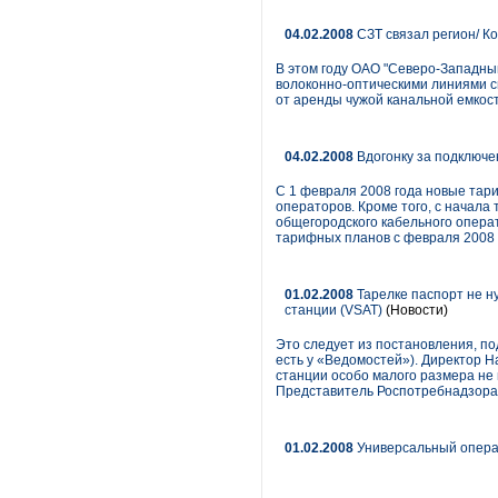
04.02.2008
СЗТ связал регион/ К
В этом году ОАО "Северо-Западны
волоконно-оптическими линиями св
от аренды чужой канальной емкости
04.02.2008
Вдогонку за подключ
С 1 февраля 2008 года новые тар
операторов. Кроме того, с начала
общегородского кабельного операт
тарифных планов с февраля 2008 г
01.02.2008
Тарелке паспорт не н
станции (VSAT)
(Новости)
Это следует из постановления, п
есть у «Ведомостей»). Директор 
станции особо малого размера не 
Представитель Роспотребнадзора 
01.02.2008
Универсальный операт