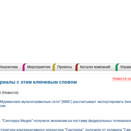
Аналитика
Мероприятия
Проекты
Каталог компаний
Управ
Новости н
териалы с этим ключевым словом
я
(Новости)
Мурманские мультисервисные сети" (ММС) рассчитывает экспортировать би
сии.
". "Синтерра Медиа" получила эксклюзив на поставку федеральных телеканал
труктура альтернативного оператора "Синтерра", получило от холдинга "Свя