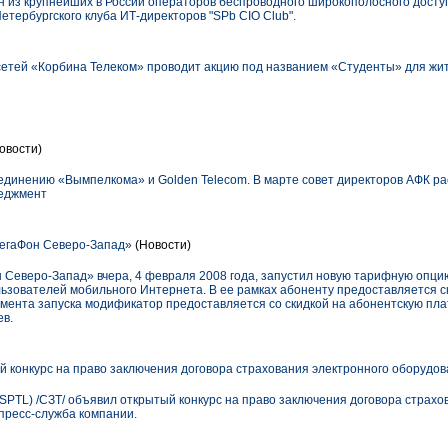
н из крупнейших в России операторов беспроводного широкополосного досту
етербургского клуба ИТ-директоров "SPb CIO Club".
тей «Корбина Телеком» проводит акцию под названием «Студенты» для жит
овости)
единению «Вымпелкома» и Golden Telecom. В марте совет директоров АФК р
неджмент
МегаФон Северо-Запад»
(Новости)
 Северо-Запад» вчера, 4 февраля 2008 года, запустил новую тарифную опц
ьзователей мобильного Интернета. В ее рамках абоненту предоставляется с
омента запуска модификатор предоставляется со скидкой на абонентскую пла
ев.
 конкурс на право заключения договора страхования электронного оборудо
SPTL) /СЗТ/ объявил открытый конкурс на право заключения договора страхо
пресс-служба компании.