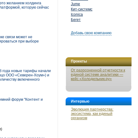
 это желанием холдинга
Jume
-платформой, которую сейчас
Кит-системс
Iconica
Бегет
Добавь свою компанию
ке связи может не
тироваться при выборе
Проекты
От разрозненной отчетности к
8 года новые тарифы начали
единой системе аналитики —
ицо ООО «Северен-Хоум») и
кейс «Холодильник.ру»
оличеству включенного
имний форум "Контент и
Интервью
Эволюция партнерства:
экосистема, как единый
организм
и)