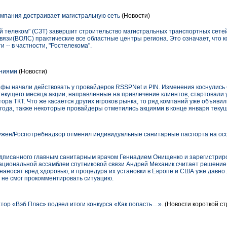
омпания достраивает магистральную сеть
(Новости)
й телеком" (СЗТ) завершит строительство магистральных транспортных сете
язи(ВОЛС) практические все областные центры региона. Это означает, что 
 -- в частности, "Ростелекома".
ениями
(Новости)
ифы начали действовать у провайдеров RSSPNet и PIN. Изменения коснулис
 текущего месяца акции, направленные на привлечение клиентов, стартовали
ора ТКТ. Что же касается других игроков рынка, то ряд компаний уже объяви
ода, также некоторые провайдеры отметились акциями в конце января текущ
ужен/Роспотребнадзор отменил индивидуальные санитарные паспорта на ос
одписанного главным санитарным врачом Геннадием Онищенко и зарегистрир
Национальной ассамблеи спутниковой связи Андрей Механик считает решение
наносят вред здоровью, и процедура их установки в Европе и США уже давно
не смог прокомментировать ситуацию.
ор «Вэб Плас» подвел итоги конкурса «Как попасть…».
(Новости короткой ст