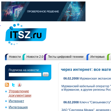
Новости
Новости 2.0
Тесты цифровой техники
Интервью
через интернет: все ма
Подписка на новости:
06.02.2008
Мурманская экспанси
Мурманский кабельный оператор "
в Мурманске, в другие регионы Рос
Управление
документами
Интернет
06.02.2008
Ключ к "Связьинвесту
Интеграция
ЗАО "Синтерра Медиа", дочерняя с