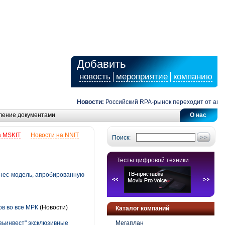
Добавить
новость
мероприятие
компанию
Новости:
Российский RPA-рынок переходит от автомати
ление документами
О нас
а MSKIT
Новости на NNIT
Поиск:
Тесты цифровой техники
знес-модель, апробированную
ов во все МРК
(Новости)
Каталог компаний
зьинвест" эксклюзивные
Мегаплан