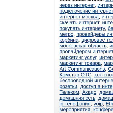
через интернет
,
интерн
подключение интерне
интернет москва
,
инте
скачать интернет
,
инте
покупать интернету
,
б
метро
,
провайдеры ин
корбина
,
цифровое те
московская область
,
и
провайдером интерне
маркетинг услуг
,
интер
маркетинг товара
,
мар
Art Communications
,
Go
Комстар ОТС
,
хот-спо
беспроводной интерне
розетки
,
доступ в инте
Телеком
,
Акадо
,
дома
домашняя сеть
,
домаш
ip телефония
,
voip
,
Eth
мероприятия
,
конфер