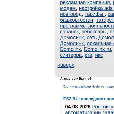
рекламная компания
,
модем
,
настройка adsl
новгород
,
тарифы
,
са
башкортостан
,
татарс
программы лояльност
саранск
,
чебоксары
,
п
Домолинк
,
сеть Домол
Домолинк
,
локальная 
Domolink
,
Domolink ru
,
синтерра
,
ктв
,
нкс
наверх
А знаете ли Вы что?
Хостинг провайдер Hoster.ru предл
ITSZ.RU: последние нов
04.08.2026
Российск
автоматизации зада