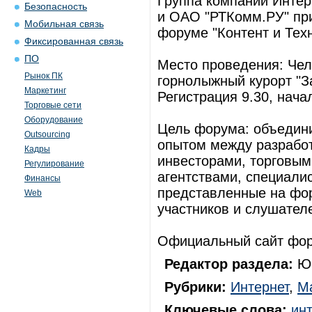
Группа компаний Инте
Безопасность
и ОАО "РТКомм.РУ" пр
Мобильная связь
форуме "Контент и Техн
Фиксированная связь
ПО
Место проведения: Челя
Рынок ПК
горнолыжный курорт "З
Маркетинг
Регистрация 9.30, начал
Торговые сети
Оборудование
Цель форума: объедини
Outsourcing
опытом между разрабо
Кадры
инвесторами, торговым
Регулирование
агентствами, специали
Финансы
представленные на фор
Web
участников и слушател
Официальный сайт форум
Редактор раздела:
Юр
Рубрики:
Интернет
,
М
Ключевые слова:
ин