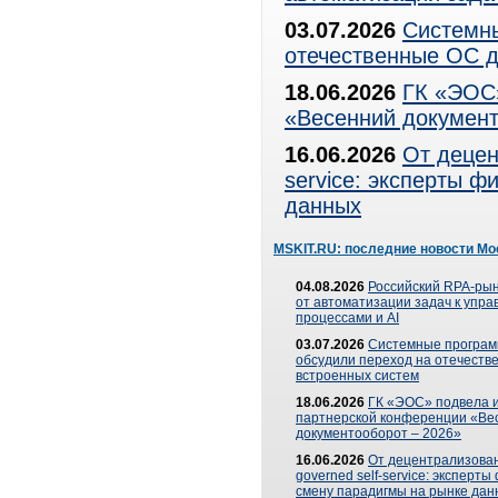
03.07.2026
Системны
отечественные ОС д
18.06.2026
ГК «ЭОС»
«Весенний документ
16.06.2026
От децен
service: эксперты 
данных
MSKIT.RU: последние новости Мо
04.08.2026
Российский RPA-рын
от автоматизации задач к упр
процессами и AI
03.07.2026
Системные програ
обсудили переход на отечеств
встроенных систем
18.06.2026
ГК «ЭОС» подвела и
партнерской конференции «Ве
документооборот – 2026»
16.06.2026
От децентрализован
governed self-service: эксперт
смену парадигмы на рынке дан