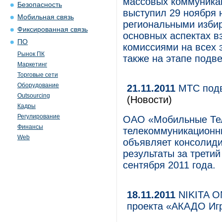
массовых коммуника
Безопасность
выступил 29 ноября 
Мобильная связь
региональными избир
Фиксированная связь
основных аспектах в
ПО
комиссиями на всех 
Рынок ПК
также на этапе подве
Маркетинг
Торговые сети
Оборудование
21.11.2011
МТС подво
Outsourcing
(Новости)
Кадры
Регулирование
ОАО «Мобильные Те
Финансы
телекоммуникационны
Web
объявляет консолид
результаты за третий
сентября 2011 года.
18.11.2011
NIKITA O
проекта «АКАДО Иг