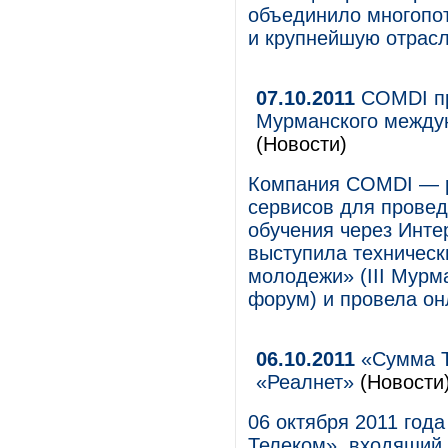
объединило многопо
и крупнейшую отрасл
07.10.2011
COMDI пр
Мурманского между
(Новости)
Компания COMDI — р
сервисов для прове
обучения через Инте
выступила техничес
молодежи» (III Мур
форум) и провела он
06.10.2011
«Сумма Т
«Реалнет»
(Новости
06 октября 2011 год
Телеком», входящий 