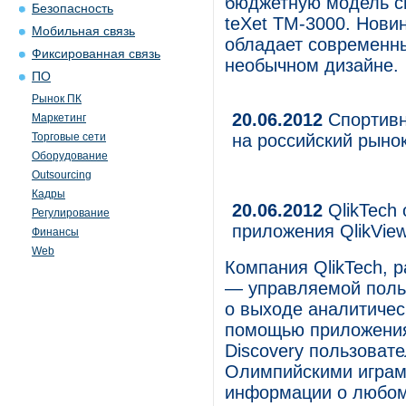
бюджетную модель с
Безопасность
teXet TM-3000. Нови
Мобильная связь
обладает современн
Фиксированная связь
необычном дизайне.
ПО
Рынок ПК
20.06.2012
Спортивн
Маркетинг
Торговые сети
на российский рыно
Оборудование
Outsourcing
Кадры
20.06.2012
QlikTech 
Регулирование
приложения QlikVie
Финансы
Web
Компания QlikTech, р
— управляемой поль
о выходе аналитичес
помощью приложения 
Discovery пользоват
Олимпийскими играм
информации о любом 