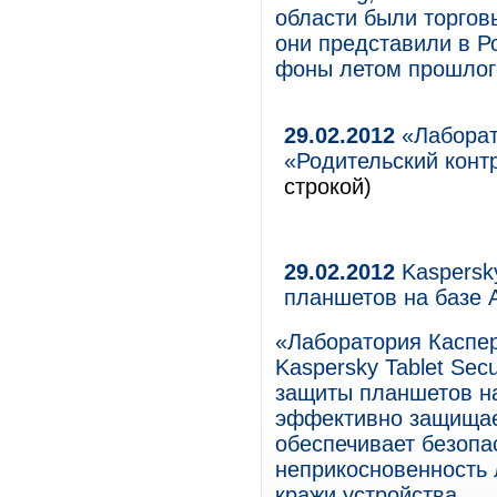
области были торгов
они представили в Р
фоны летом прошлого
29.02.2012
«Лаборат
«Родительский контр
строкой)
29.02.2012
Kaspersky
планшетов на базе A
«Лаборатория Каспер
Kaspersky Tablet Sec
защиты планшетов на
эффективно защищае
обеспечивает безопа
неприкосновенность 
кражи устройства.