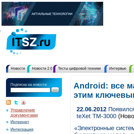
Новости
Новости 2.0
Тесты цифровой техники
Интервью
Android: все 
Подписка на новости:
этим ключевы
22.06.2012
Появился
Управление
документами
teXet TM-3000
(Ново
Интернет
«Электронные систе
Интеграция