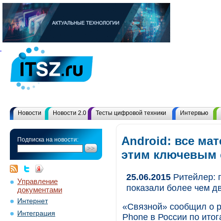
Новости
Новости 2.0
Тесты цифровой техники
Интервью
Android: все ма
Подписка на новости:
этим ключевым
25.06.2015
Ритейлер: 
Управление
показали более чем д
документами
Интернет
«Связной» сообщил о р
Интеграция
Phone в России по итог