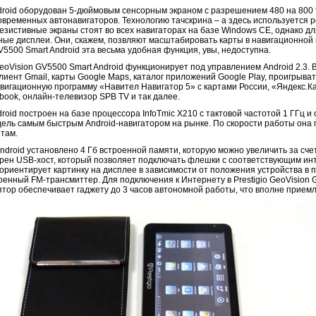
ndroid оборудован 5-дюймовым сенсорным экраном с разрешением 480 на 800 
овременных автонавигаторов. Технологию тачскрина – а здесь используется 
резистивные экраны стоят во всех навигаторах на базе Windows CE, однако 
тные дисплеи. Они, скажем, позвляют масштабировать карты в навигационно
GV5500 Smart Android эта весьма удобная функция, увы, недоступна.
GeoVision GV5500 Smart Android функционирует под управлением Android 2.3. В
лиент Gmail, карты Google Maps, каталог приложений Google Play, проигрыва
вигационную программу «Навител Навигатор 5» с картами России, «Яндекс.К
ebook, онлайн-телевизор SPB TV и так далее.
droid построен на базе процессора InfoTmic X210 с тактовой частотой 1 ГГц 
ель самым быстрым Android-навигатором на рынке. По скорости работы она п
там.
Android установлено 4 Гб встроенной памяти, которую можно увеличить за сче
рен USB-хост, который позволяет подключать флешки с соответствующим ин
ориентирует картинку на дисплее в зависимости от положения устройства в п
оенный FM-трансмиттер. Для подключения к Интернету в Prestigio GeoVision 
ятор обеспечивает гаджету до 3 часов автономной работы, что вполне прием