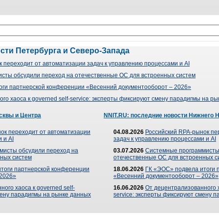
ости Петербурга и Северо-Запада
 переходит от автоматизации задач к управлению процессами и AI
сты обсудили переход на отечественные ОС для встроенных систем
оги партнерской конференции «Весенний документооборот – 2026»
го хаоса к governed self-service: эксперты фиксируют смену парадигмы на р
сквы и Центра
NNIT.RU: последние новости Нижнего 
ок переходит от автоматизации
04.08.2026
Российский RPA-рынок пе
 и AI
задач к управлению процессами и AI
мисты обсудили переход на
03.07.2026
Системные программисты
ных систем
отечественные ОС для встроенных с
итоги партнерской конференции
18.06.2026
ГК «ЭОС» подвела итоги 
 2026»
«Весенний документооборот – 2026»
ого хаоса к governed self-
16.06.2026
От децентрализованного ха
мену парадигмы на рынке данных
service: эксперты фиксируют смену 