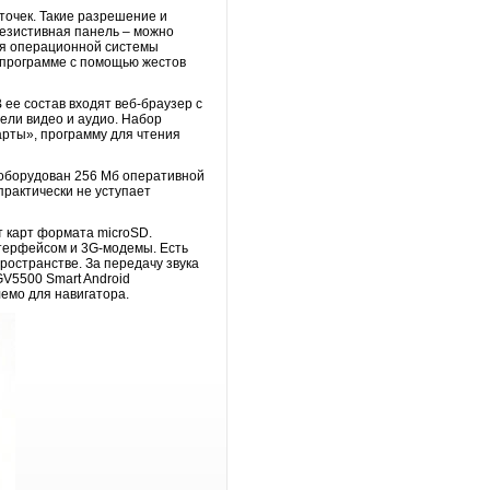
точек. Такие разрешение и
резистивная панель – можно
для операционной системы
й программе с помощью жестов
 ее состав входят веб-браузер с
тели видео и аудио. Набор
арты», программу для чтения
и оборудован 256 Мб оперативной
рактически не уступает
т карт формата microSD.
терфейсом и 3G-модемы. Есть
ространстве. За передачу звука
GV5500 Smart Android
лемо для навигатора.