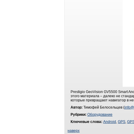
Prestigio GeoVision GV5500 Smart An
этого материала – далеко не стандар
которые превращают навигатор в н
Автор:
Тимофей Белосельцев (
info@
Рубрики:
Оборудование
Ключевые слова:
Android
,
GPS
,
GPS
наверх