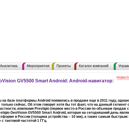
Аналитика
Мероприятия
Проекты
Каталог компаний
Управ
Новост
oVision GV5500 Smart Android: Android-навигатор:
 на базе платформы Android появились в продаже еще в 2011 году, одна
 только сейчас. Об этом говорит хотя бы тот факт, что на данный сегмен
частности, компания Prestigio (первое место в России по объемам продаж 
stigio GeoVision GV5500 Smart Android, которая на сегодняшний день явл
атформе в России (толщина устройства – 10 мм), а также самым быстрым:
 с тактовой частотой 1 ГГц.