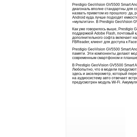
Prestigio GeoVision GV5500 Smart A
диагональ вполне стандартны для с
назвать приветом из прошлого: да, 
Android куда лучше подходят емкос
«мультитач». В Prestigio GeoVision 
Как уже говорилось выше, Prestigio 
поддержкой Adobe Flash, почтовый к
дополнительного софта включает на
FBReader, клиент для доступа к Fac
Prestigio GeoVision GV5500 Smart An
памяти. Эти компоненты делают мод
современным смартфоном и планше
В Prestigio GeoVision GV5500 Smart 
Любопытно, что в модели предусмот
здесь и акселерометр, который пере
на аудиосистему авто отвечает встр
предусмотрен модуль Wi-Fi. Аккумул