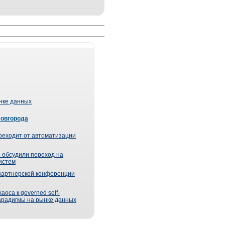
ынке данных
Новгорода
реходит от автоматизации
 обсудили переход на
истем
партнерской конференции
оса к governed self-
парадигмы на рынке данных