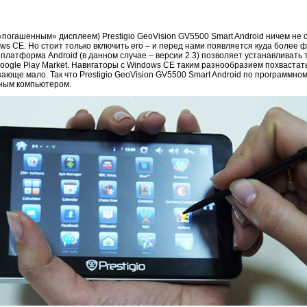
«погашенным» дисплеем) Prestigio GeoVision GV5500 Smart Android ничем не
s CE. Но стоит только включить его – и перед нами появляется куда более 
платформа Android (в данном случае – версии 2.3) позволяет устанавливать
oogle Play Market. Навигаторы с Windows CE таким разнообразием похвастать
юще мало. Так что Prestigio GeoVision GV5500 Smart Android по программн
ным компьютером.