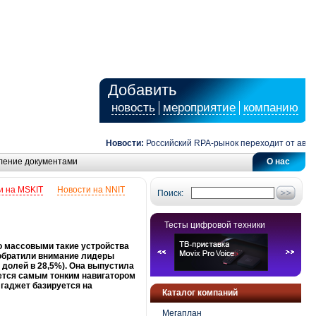
Добавить
новость
мероприятие
компанию
Новости:
Российский RPA-рынок переходит от автомат
ление документами
О нас
и на MSKIT
Новости на NNIT
Поиск:
Тесты цифровой техники
ко массовыми такие устройства
т обратили внимание лидеры
с долей в 28,5%). Она выпустила
яется самым тонким навигатором
 гаджет базируется на
Каталог компаний
Мегаплан