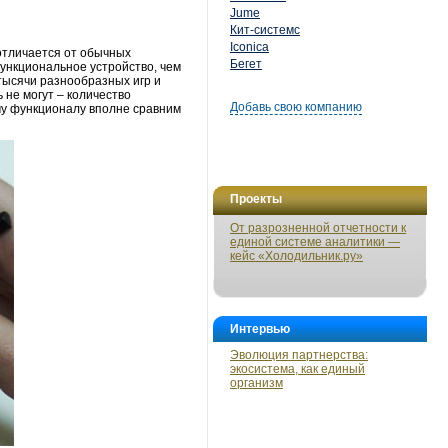
Jume
Кит-системс
Iconica
 отличается от обычных
Бегет
функциональное устройство, чем
 тысячи разнообразных игр и
 не могут – количество
Добавь свою компанию
ому функционалу вполне сравним
Проекты
От разрозненной отчетности к
единой системе аналитики —
кейс «Холодильник.ру»
Интервью
Эволюция партнерства:
экосистема, как единый
организм