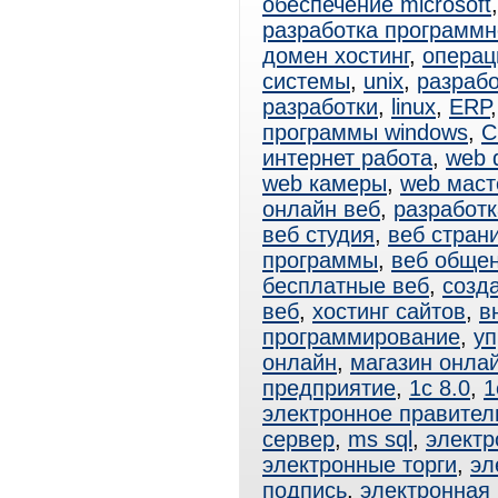
обеспечение microsoft
разработка программн
домен хостинг
,
операц
системы
,
unix
,
разраб
разработки
,
linux
,
ERP
программы windows
,
C
интернет работа
,
web 
web камеры
,
web маст
онлайн веб
,
разработк
веб студия
,
веб стран
программы
,
веб обще
бесплатные веб
,
созд
веб
,
хостинг сайтов
,
в
программирование
,
уп
онлайн
,
магазин онла
предприятие
,
1с 8.0
,
1
электронное правител
сервер
,
ms sql
,
электр
электронные торги
,
эл
подпись
,
электронная