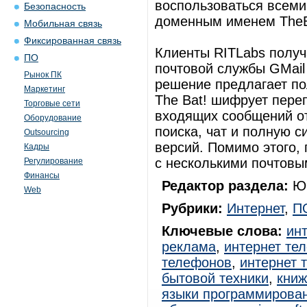
воспользоваться всеми
Безопасность
доменным именем TheB
Мобильная связь
Фиксированная связь
Клиенты RITLabs получ
ПО
почтовой службы GMail
Рынок ПК
решение предлагает по
Маркетинг
The Bat! шифрует пере
Торговые сети
входящих сообщений от
Оборудование
поиска, чат и полную 
Outsourcing
версий. Помимо этого,
Кадры
с несколькими почтовы
Регулирование
Финансы
Редактор раздела:
Юр
Web
Рубрики:
Интернет
,
П
Ключевые слова:
ин
реклама
,
интернет те
телефонов
,
интернет 
бытовой техники
,
книж
языки программирова