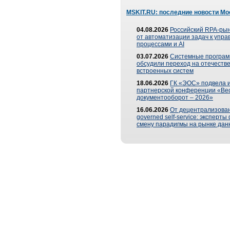
MSKIT.RU: последние новости Мо
04.08.2026
Российский RPA-рын
от автоматизации задач к упр
процессами и AI
03.07.2026
Системные програ
обсудили переход на отечеств
встроенных систем
18.06.2026
ГК «ЭОС» подвела и
партнерской конференции «Ве
документооборот – 2026»
16.06.2026
От децентрализован
governed self-service: эксперт
смену парадигмы на рынке дан